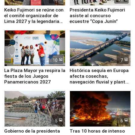
Keiko Fujimori se reúne con
Presidenta Keiko Fujimori
el comité organizador de
asiste al concurso
Lima 2027 y la legendaria
ecuestre “Copa Junín”
Simone Biles
10
7
La Plaza Mayor ya respira la
Histórica sequía en Europa
fiesta de los Juegos
afecta cosechas,
Panamericanos 2027
navegación fluvial y plantas
nucleares
5
6
Gobierno de la presidenta
Tras 10 horas de intenso