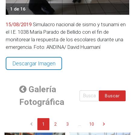
1 de 16
15/08/2019
Simulacro nacional de sismo y tsunami en
el I.E. 1038 María Parado de Bellido con el fin de
monitorear la respuesta de los escolares durante una
emergencia. Foto: ANDINA/ David Huamaní
Descargar Imagen
Galería
Buscar
Fotográfica
chevron_left
chevron_right
1
2
3
...
10