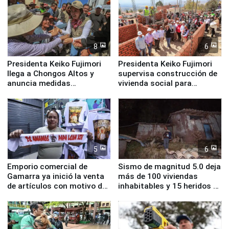
8
6
Presidenta Keiko Fujimori
Presidenta Keiko Fujimori
llega a Chongos Altos y
supervisa construcción de
anuncia medidas
vivienda social para
inmediatas en vivienda,
familias afectadas por
educación, salud y empleo
sismo en Junín
5
6
Emporio comercial de
Sismo de magnitud 5.0 deja
Gamarra ya inició la venta
más de 100 viviendas
de artículos con motivo de
inhabitables y 15 heridos en
la visita del papa León XIV
Junín