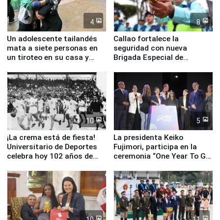
4
8
Un adolescente tailandés
Callao fortalece la
mata a siete personas en
seguridad con nueva
un tiroteo en su casa y
Brigada Especial de
escuela
Turismo y moderno
equipamiento para
Serenazgo
10
5
¡La crema está de fiesta!
La presidenta Keiko
Universitario de Deportes
Fujimori, participa en la
celebra hoy 102 años de
ceremonia “One Year To Go
fundación
de Lima 2027”
10
11