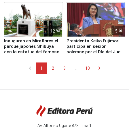
12
5
Inauguran en Miraflores el
Presidenta Keiko Fujimori
parque japonés Shibuya
participa en sesión
con la estatua del famoso
solemne por el Día del Juez
perro Hachiko
y la Jueza
chevron_left
chevron_right
1
2
3
...
10
Av. Alfonso Ugarte 873 Lima 1