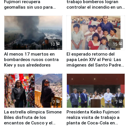
Fujimori recupera
trabajo bomberos logran
geomallas sin uso para
controlar el incendio en una
proteger Santa Eulalia ante
planta química de Santiago
Fenómeno El Niño
de Chile
10
15
Al menos 17 muertos en
El esperado retorno del
bombardeos rusos contra
papa León XIV al Perú: Las
Kiev y sus alrededores
imágenes del Santo Padre
en su labor pastoral en
nuestro país
7
7
La estrella olímpica Simone
Presidenta Keiko Fujimori
Biles disfruta de los
realiza visita de trabajo a
encantos de Cusco y el
planta de Coca-Cola en
Valle Sagrado
Pucusana