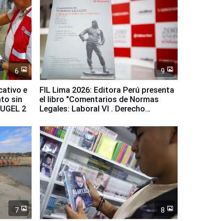
6
9
cativo e
FIL Lima 2026: Editora Perú presenta
to sin
el libro "Comentarios de Normas
a UGEL 2
Legales: Laboral Vl . Derecho
Colectivo"
7
8