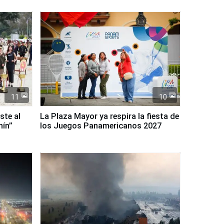
11
10
ste al
La Plaza Mayor ya respira la fiesta de
nín”
los Juegos Panamericanos 2027