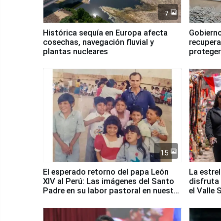
7
Histórica sequía en Europa afecta
Gobierno
cosechas, navegación fluvial y
recupera
plantas nucleares
proteger
Fenómen
15
El esperado retorno del papa León
La estre
XIV al Perú: Las imágenes del Santo
disfruta
Padre en su labor pastoral en nuestro
el Valle
país