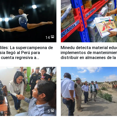
14
iles: La supercampeona de
Minedu detecta material edu
sia llegó al Perú para
implementos de mantenimien
cuenta regresiva a
distribuir en almacenes de l
icanos Lima 2027
5