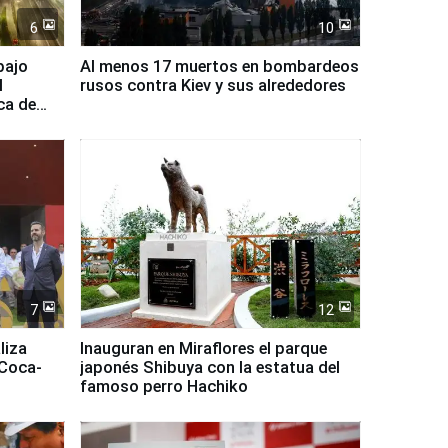
6
10
bajo
Al menos 17 muertos en bombardeos
l
rusos contra Kiev y sus alrededores
ca de
7
12
liza
Inauguran en Miraflores el parque
 Coca-
japonés Shibuya con la estatua del
famoso perro Hachiko