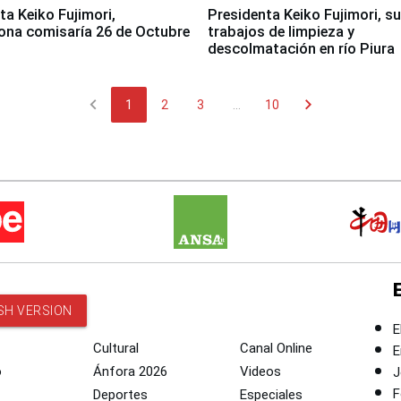
jimori,
Presidenta Keiko Fujimori, s
ona comisaría 26 de Octubre
trabajos de limpieza y
descolmatación en río Piura
chevron_left
chevron_right
1
2
3
...
10
SH VERSION
E
Cultural
Canal Online
E
o
Ánfora 2026
Videos
J
F
Deportes
Especiales