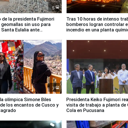
5
 de la presidenta Fujimori
Tras 10 horas de intenso tra
 geomallas sin uso para
bomberos logran controlar e
 Santa Eulalia ante
incendio en una planta quími
o El Niño
Santiago de Chile
7
lla olímpica Simone Biles
Presidenta Keiko Fujimori rea
 de los encantos de Cusco y
visita de trabajo a planta de
 Sagrado
Cola en Pucusana