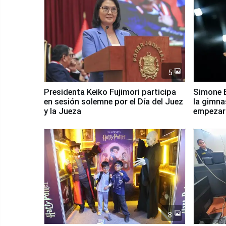
5
Presidenta Keiko Fujimori participa
Simone B
en sesión solemne por el Día del Juez
la gimna
y la Jueza
empezar 
Panamer
8