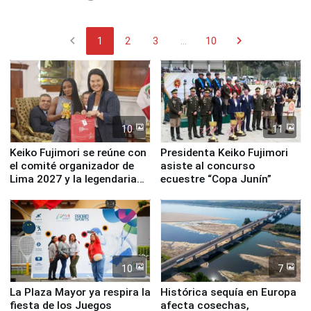
chevron_left
chevron_right
1
2
3
...
10
10
11
Keiko Fujimori se reúne con
Presidenta Keiko Fujimori
el comité organizador de
asiste al concurso
Lima 2027 y la legendaria
ecuestre “Copa Junín”
Simone Biles
10
7
La Plaza Mayor ya respira la
Histórica sequía en Europa
fiesta de los Juegos
afecta cosechas,