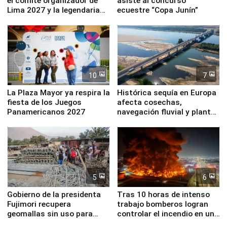
el comité organizador de
asiste al concurso
Lima 2027 y la legendaria
ecuestre “Copa Junín”
Simone Biles
10
7
La Plaza Mayor ya respira la
Histórica sequía en Europa
fiesta de los Juegos
afecta cosechas,
Panamericanos 2027
navegación fluvial y plantas
nucleares
5
6
Gobierno de la presidenta
Tras 10 horas de intenso
Fujimori recupera
trabajo bomberos logran
geomallas sin uso para
controlar el incendio en una
proteger Santa Eulalia ante
planta química de Santiago