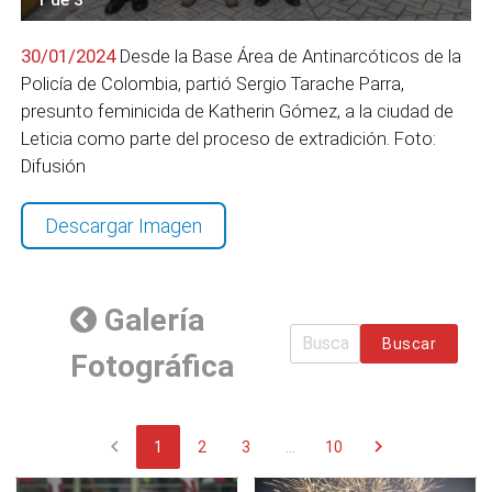
30/01/2024
Desde la Base Área de Antinarcóticos de la
Policía de Colombia, partió Sergio Tarache Parra,
presunto feminicida de Katherin Gómez, a la ciudad de
Leticia como parte del proceso de extradición. Foto:
Difusión
Descargar Imagen
Galería
Buscar
Fotográfica
chevron_left
chevron_right
1
2
3
...
10