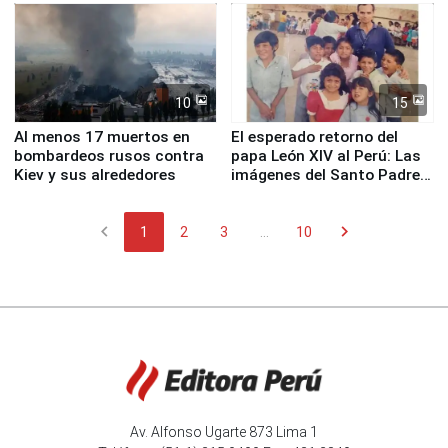
Fenómeno El Niño
de Chile
10
15
Al menos 17 muertos en
El esperado retorno del
bombardeos rusos contra
papa León XIV al Perú: Las
Kiev y sus alrededores
imágenes del Santo Padre
en su labor pastoral en
nuestro país
chevron_left
chevron_right
1
2
3
...
10
Av. Alfonso Ugarte 873 Lima 1