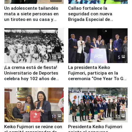
Un adolescente tailandés
Callao fortalece la
mata a siete personas en
seguridad con nueva
un tiroteo en su casa y
Brigada Especial de
escuela
Turismo y moderno
equipamiento para
Serenazgo
10
5
¡La crema está de fiesta!
La presidenta Keiko
Universitario de Deportes
Fujimori, participa en la
celebra hoy 102 años de
ceremonia “One Year To Go
fundación
de Lima 2027”
10
11
Keiko Fujimori se reúne con
Presidenta Keiko Fujimori