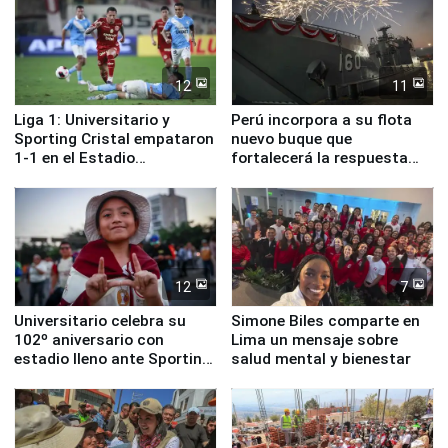
12
11
Liga 1: Universitario y
Perú incorpora a su flota
Sporting Cristal empataron
nuevo buque que
1-1 en el Estadio
fortalecerá la respuesta
Monumental
ante el fenómeno El Niño
12
7
Universitario celebra su
Simone Biles comparte en
102º aniversario con
Lima un mensaje sobre
estadio lleno ante Sporting
salud mental y bienestar
Cristal