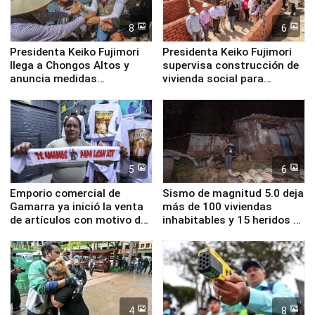
8
6
Presidenta Keiko Fujimori
Presidenta Keiko Fujimori
llega a Chongos Altos y
supervisa construcción de
anuncia medidas
vivienda social para
inmediatas en vivienda,
familias afectadas por
educación, salud y empleo
sismo en Junín
5
6
Emporio comercial de
Sismo de magnitud 5.0 deja
Gamarra ya inició la venta
más de 100 viviendas
de artículos con motivo de
inhabitables y 15 heridos en
la visita del papa León XIV
Junín
4
8