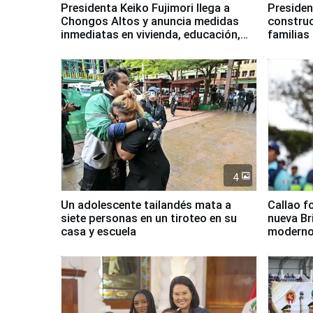
Presidenta Keiko Fujimori llega a
Presiden
Chongos Altos y anuncia medidas
construc
inmediatas en vivienda, educación,
familias
salud y empleo
Junín
4
Un adolescente tailandés mata a
Callao f
siete personas en un tiroteo en su
nueva Br
casa y escuela
moderno
Serenaz