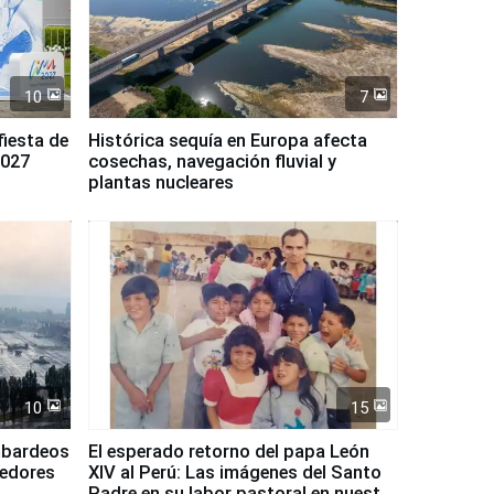
10
7
fiesta de
Histórica sequía en Europa afecta
2027
cosechas, navegación fluvial y
plantas nucleares
10
15
mbardeos
El esperado retorno del papa León
dedores
XIV al Perú: Las imágenes del Santo
Padre en su labor pastoral en nuestro