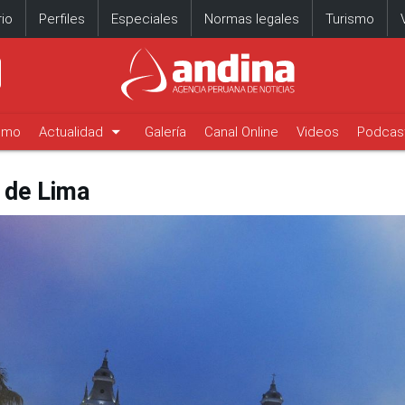
io
Perfiles
Especiales
Normas legales
Turismo
arrow_drop_down
timo
Actualidad
Galería
Canal Online
Videos
Podcas
 de Lima