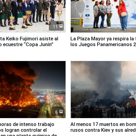
11
ta Keiko Fujimori asiste al
La Plaza Mayor ya respira la 
 ecuestre “Copa Junín”
los Juegos Panamericanos 
6
horas de intenso trabajo
Al menos 17 muertos en bo
 logran controlar el
rusos contra Kiev y sus alre
 en una planta química de