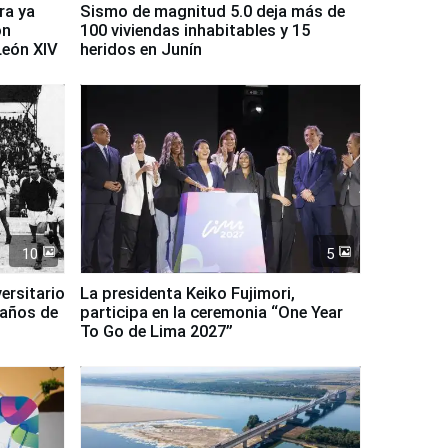
ra ya
Sismo de magnitud 5.0 deja más de
on
100 viviendas inhabitables y 15
León XIV
heridos en Junín
10
5
ersitario
La presidenta Keiko Fujimori,
 años de
participa en la ceremonia “One Year
To Go de Lima 2027”