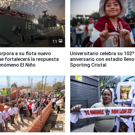
11
orpora a su flota nuevo
Universitario celebra su 102º
e fortalecerá la respuesta
aniversario con estadio lleno
fenómeno El Niño
Sporting Cristal
6