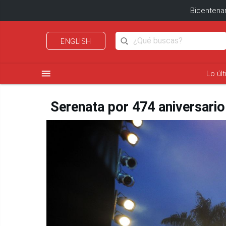
Bicentenar
ENGLISH
menu
Lo úl
Serenata por 474 aniversario