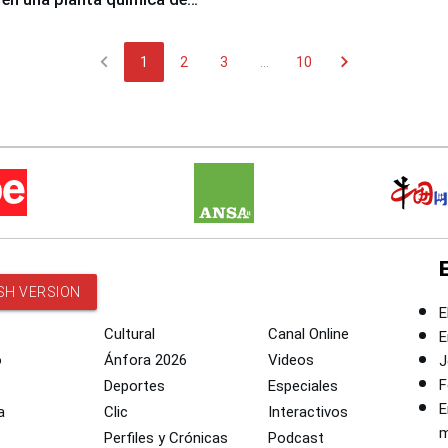
 de Chile
chevron_left
chevron_right
1
2
3
...
10
SH VERSION
E
Cultural
Canal Online
E
o
Ánfora 2026
Videos
J
F
Deportes
Especiales
E
a
Clic
Interactivos
m
Perfiles y Crónicas
Podcast