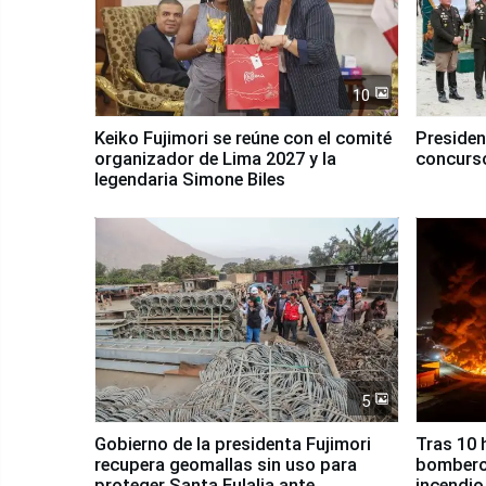
10
Keiko Fujimori se reúne con el comité
Presiden
organizador de Lima 2027 y la
concurso
legendaria Simone Biles
5
Gobierno de la presidenta Fujimori
Tras 10 
recupera geomallas sin uso para
bomberos
proteger Santa Eulalia ante
incendio