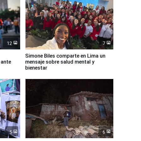
12
7
Simone Biles comparte en Lima un
 ante
mensaje sobre salud mental y
bienestar
5
6