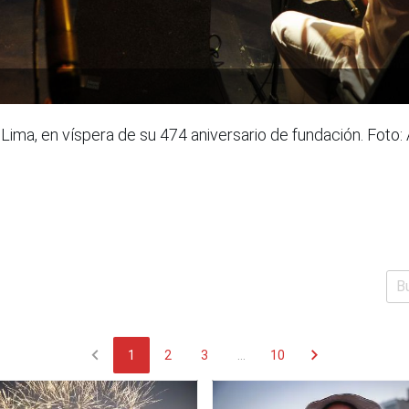
Lima, en víspera de su 474 aniversario de fundación. Foto
chevron_left
chevron_right
1
2
3
...
10