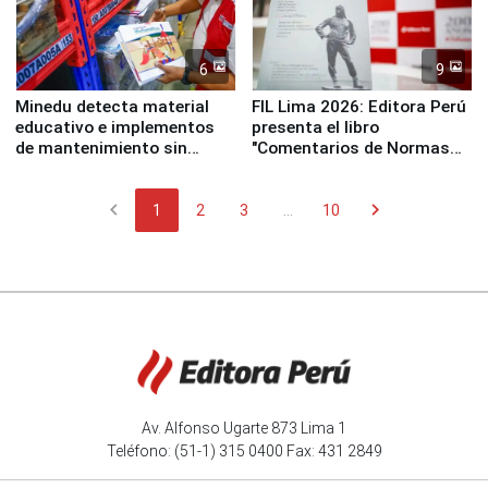
6
9
Minedu detecta material
FIL Lima 2026: Editora Perú
educativo e implementos
presenta el libro
de mantenimiento sin
"Comentarios de Normas
distribuir en almacenes de
Legales: Laboral Vl .
la UGEL 2
Derecho Colectivo"
chevron_left
chevron_right
1
2
3
...
10
Av. Alfonso Ugarte 873 Lima 1
Teléfono: (51-1) 315 0400 Fax: 431 2849