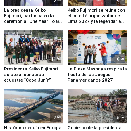
5
10
La presidenta Keiko
Keiko Fujimori se reúne con
Fujimori, participa en la
el comité organizador de
ceremonia “One Year To Go
Lima 2027 y la legendaria
de Lima 2027”
Simone Biles
11
10
Presidenta Keiko Fujimori
La Plaza Mayor ya respira la
asiste al concurso
fiesta de los Juegos
ecuestre “Copa Junín”
Panamericanos 2027
7
5
Histórica sequía en Europa
Gobierno de la presidenta