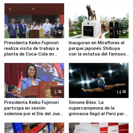
en su labor pastoral en
Valle Sagrado
nuestro país
7
12
Presidenta Keiko Fujimori
Inauguran en Miraflores el
realiza visita de trabajo a
parque japonés Shibuya
planta de Coca-Cola en
con la estatua del famoso
Pucusana
perro Hachiko
5
14
Presidenta Keiko Fujimori
Simone Biles: La
participa en sesión
supercampeona de la
solemne por el Día del Juez
gimnasia llegó al Perú para
y la Jueza
empezar cuenta regresiva a
Panamericanos Lima 2027