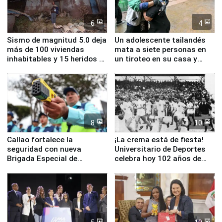
6
4
Sismo de magnitud 5.0 deja
Un adolescente tailandés
más de 100 viviendas
mata a siete personas en
inhabitables y 15 heridos en
un tiroteo en su casa y
Junín
escuela
8
10
Callao fortalece la
¡La crema está de fiesta!
seguridad con nueva
Universitario de Deportes
Brigada Especial de
celebra hoy 102 años de
Turismo y moderno
fundación
equipamiento para
Serenazgo