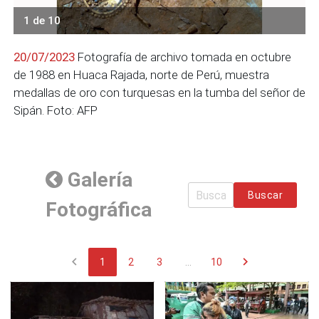
1 de 10
20/07/2023
Fotografía de archivo tomada en octubre
de 1988 en Huaca Rajada, norte de Perú, muestra
medallas de oro con turquesas en la tumba del señor de
Sipán. Foto: AFP
Galería
Buscar
Fotográfica
chevron_left
chevron_right
1
2
3
...
10