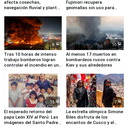
afecta cosechas,
Fujimori recupera
navegación fluvial y plantas
geomallas sin uso para
nucleares
proteger Santa Eulalia ante
Fenómeno El Niño
6
10
Tras 10 horas de intenso
Al menos 17 muertos en
trabajo bomberos logran
bombardeos rusos contra
controlar el incendio en una
Kiev y sus alrededores
planta química de Santiago
de Chile
15
7
El esperado retorno del
La estrella olímpica Simone
papa León XIV al Perú: Las
Biles disfruta de los
imágenes del Santo Padre
encantos de Cusco y el