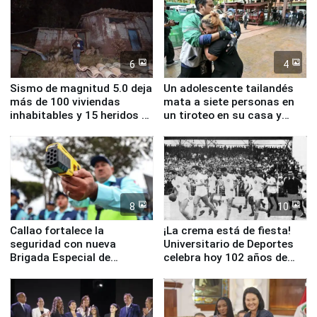
6
4
Sismo de magnitud 5.0 deja
Un adolescente tailandés
más de 100 viviendas
mata a siete personas en
inhabitables y 15 heridos en
un tiroteo en su casa y
Junín
escuela
8
10
Callao fortalece la
¡La crema está de fiesta!
seguridad con nueva
Universitario de Deportes
Brigada Especial de
celebra hoy 102 años de
Turismo y moderno
fundación
equipamiento para
Serenazgo