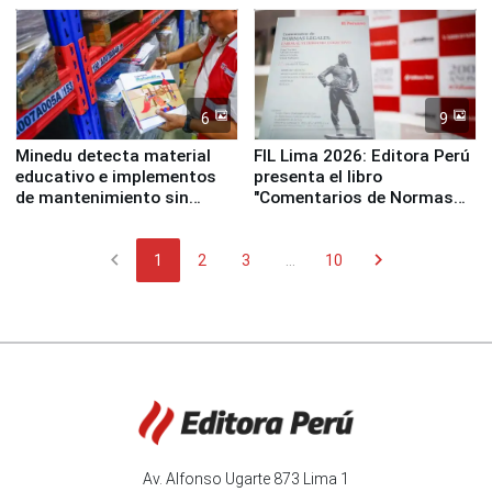
Panamericanos Lima 2027
6
9
Minedu detecta material
FIL Lima 2026: Editora Perú
educativo e implementos
presenta el libro
de mantenimiento sin
"Comentarios de Normas
distribuir en almacenes de
Legales: Laboral Vl .
la UGEL 2
Derecho Colectivo"
chevron_left
chevron_right
1
2
3
...
10
Av. Alfonso Ugarte 873 Lima 1