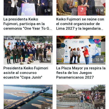
5
10
La presidenta Keiko
Keiko Fujimori se reúne con
Fujimori, participa en la
el comité organizador de
ceremonia “One Year To Go
Lima 2027 y la legendaria
de Lima 2027”
Simone Biles
11
10
Presidenta Keiko Fujimori
La Plaza Mayor ya respira la
asiste al concurso
fiesta de los Juegos
ecuestre “Copa Junín”
Panamericanos 2027
7
5