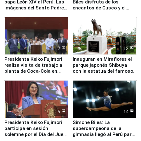
papa León XIV al Perú: Las
Biles disfruta de los
imágenes del Santo Padre
encantos de Cusco y el
en su labor pastoral en
Valle Sagrado
nuestro país
7
12
Presidenta Keiko Fujimori
Inauguran en Miraflores el
realiza visita de trabajo a
parque japonés Shibuya
planta de Coca-Cola en
con la estatua del famoso
Pucusana
perro Hachiko
5
14
Presidenta Keiko Fujimori
Simone Biles: La
participa en sesión
supercampeona de la
solemne por el Día del Juez
gimnasia llegó al Perú para
y la Jueza
empezar cuenta regresiva a