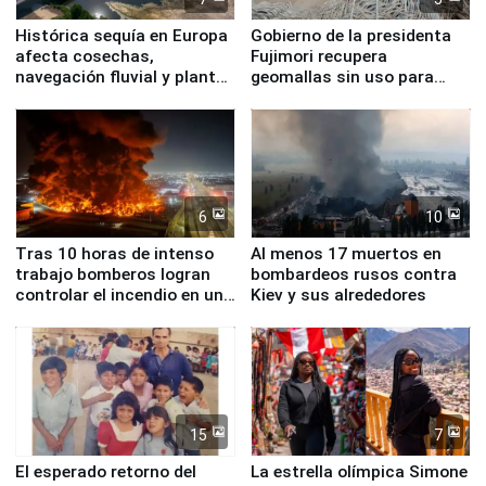
Histórica sequía en Europa
Gobierno de la presidenta
afecta cosechas,
Fujimori recupera
navegación fluvial y plantas
geomallas sin uso para
nucleares
proteger Santa Eulalia ante
Fenómeno El Niño
6
10
Tras 10 horas de intenso
Al menos 17 muertos en
trabajo bomberos logran
bombardeos rusos contra
controlar el incendio en una
Kiev y sus alrededores
planta química de Santiago
de Chile
15
7
El esperado retorno del
La estrella olímpica Simone