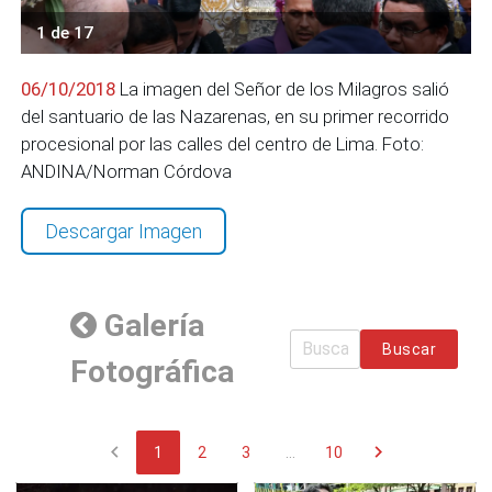
1 de 17
06/10/2018
La imagen del Señor de los Milagros salió
del santuario de las Nazarenas, en su primer recorrido
procesional por las calles del centro de Lima. Foto:
ANDINA/Norman Córdova
Descargar Imagen
Galería
Buscar
Fotográfica
chevron_left
chevron_right
1
2
3
...
10