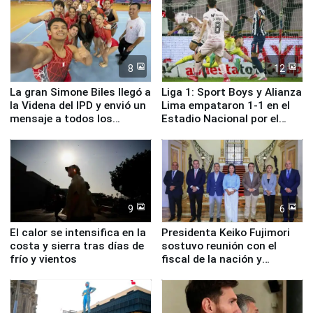
8
12
La gran Simone Biles llegó a
Liga 1: Sport Boys y Alianza
la Videna del IPD y envió un
Lima empataron 1-1 en el
mensaje a todos los
Estadio Nacional por el
deportistas del Perú
Torneo Clausura
9
6
El calor se intensifica en la
Presidenta Keiko Fujimori
costa y sierra tras días de
sostuvo reunión con el
frío y vientos
fiscal de la nación y
ministros de Estado