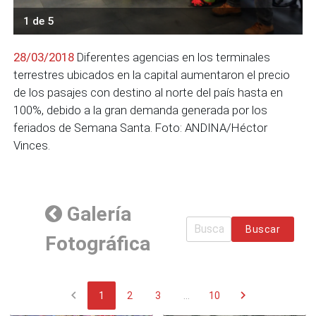
1 de 5
28/03/2018
Diferentes agencias en los terminales
terrestres ubicados en la capital aumentaron el precio
de los pasajes con destino al norte del país hasta en
100%, debido a la gran demanda generada por los
feriados de Semana Santa. Foto: ANDINA/Héctor
Vinces.
Galería
Buscar
Fotográfica
chevron_left
chevron_right
1
2
3
...
10