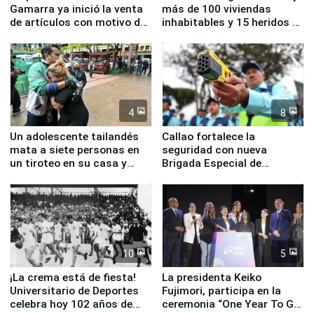
Gamarra ya inició la venta
más de 100 viviendas
de artículos con motivo de
inhabitables y 15 heridos en
la visita del papa León XIV
Junín
4
8
Un adolescente tailandés
Callao fortalece la
mata a siete personas en
seguridad con nueva
un tiroteo en su casa y
Brigada Especial de
escuela
Turismo y moderno
equipamiento para
Serenazgo
10
5
¡La crema está de fiesta!
La presidenta Keiko
Universitario de Deportes
Fujimori, participa en la
celebra hoy 102 años de
ceremonia “One Year To Go