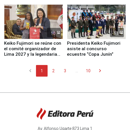
fundación
de Lima 2027”
10
11
Keiko Fujimori se reúne con
Presidenta Keiko Fujimori
el comité organizador de
asiste al concurso
Lima 2027 y la legendaria
ecuestre “Copa Junín”
Simone Biles
chevron_left
chevron_right
1
2
3
...
10
Av. Alfonso Ugarte 873 Lima 1