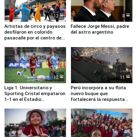
12
8
Artistas de circo y payasos
Fallece Jorge Messi, padre
desfilaron en colorido
del astro argentino
pasacalle por el centro de
Lima
12
11
Liga 1: Universitario y
Perú incorpora a su flota
Sporting Cristal empataron
nuevo buque que
1-1 en el Estadio
fortalecerá la respuesta
Monumental
ante el fenómeno El Niño