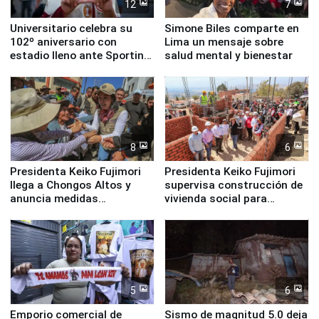
12
7
Universitario celebra su
Simone Biles comparte en
102º aniversario con
Lima un mensaje sobre
estadio lleno ante Sporting
salud mental y bienestar
Cristal
8
6
Presidenta Keiko Fujimori
Presidenta Keiko Fujimori
llega a Chongos Altos y
supervisa construcción de
anuncia medidas
vivienda social para
inmediatas en vivienda,
familias afectadas por
educación, salud y empleo
sismo en Junín
5
6
Emporio comercial de
Sismo de magnitud 5.0 deja