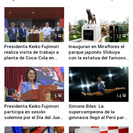
en su labor pastoral en
Valle Sagrado
nuestro país
7
12
Presidenta Keiko Fujimori
Inauguran en Miraflores el
realiza visita de trabajo a
parque japonés Shibuya
planta de Coca-Cola en
con la estatua del famoso
Pucusana
perro Hachiko
5
14
Presidenta Keiko Fujimori
Simone Biles: La
participa en sesión
supercampeona de la
solemne por el Día del Juez
gimnasia llegó al Perú para
y la Jueza
empezar cuenta regresiva a
Panamericanos Lima 2027