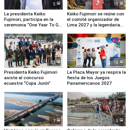
5
10
La presidenta Keiko
Keiko Fujimori se reúne con
Fujimori, participa en la
el comité organizador de
ceremonia “One Year To Go
Lima 2027 y la legendaria
de Lima 2027”
Simone Biles
11
10
Presidenta Keiko Fujimori
La Plaza Mayor ya respira la
asiste al concurso
fiesta de los Juegos
ecuestre “Copa Junín”
Panamericanos 2027
7
5