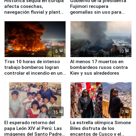
Histórica sequía en Europa
Gobierno de la presidenta
afecta cosechas,
Fujimori recupera
navegación fluvial y plantas
geomallas sin uso para
nucleares
proteger Santa Eulalia ante
Fenómeno El Niño
6
10
Tras 10 horas de intenso
Al menos 17 muertos en
trabajo bomberos logran
bombardeos rusos contra
controlar el incendio en una
Kiev y sus alrededores
planta química de Santiago
de Chile
15
7
El esperado retorno del
La estrella olímpica Simone
papa León XIV al Perú: Las
Biles disfruta de los
imágenes del Santo Padre
encantos de Cusco y el