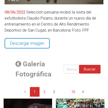
08/06/2022
Selección peruana recibió la visita del
exfutbolista Claudio Pizarro, durante un nuevo día de
entrenamiento en el Centro de Alto Rendimiento
Deportivo de San Cugat, en Barcelona. Foto: FPF
Descargar Imagen
Galería
Buscar
Fotográfica
chevron_left
chevron_right
1
2
3
...
10