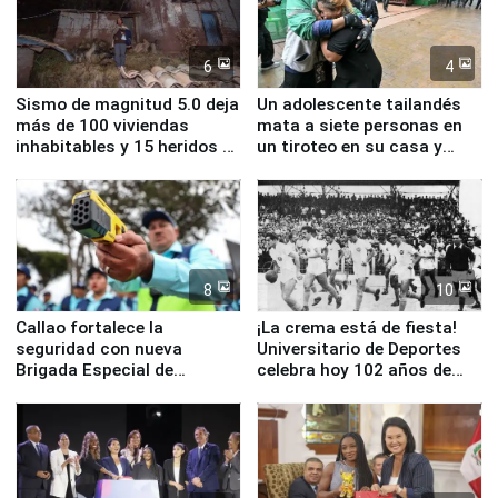
6
4
Sismo de magnitud 5.0 deja
Un adolescente tailandés
más de 100 viviendas
mata a siete personas en
inhabitables y 15 heridos en
un tiroteo en su casa y
Junín
escuela
8
10
Callao fortalece la
¡La crema está de fiesta!
seguridad con nueva
Universitario de Deportes
Brigada Especial de
celebra hoy 102 años de
Turismo y moderno
fundación
equipamiento para
Serenazgo