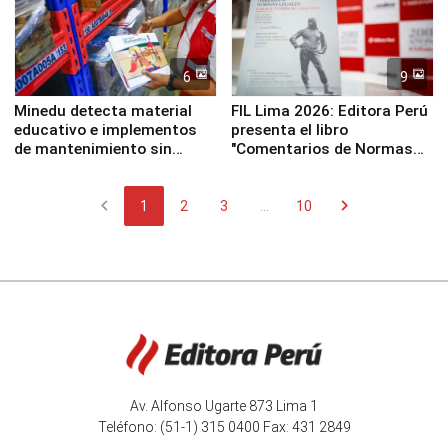
6
9
Minedu detecta material
FIL Lima 2026: Editora Perú
educativo e implementos
presenta el libro
de mantenimiento sin
"Comentarios de Normas
distribuir en almacenes de
Legales: Laboral Vl .
la UGEL 2
Derecho Colectivo"
chevron_left
chevron_right
1
2
3
...
10
Av. Alfonso Ugarte 873 Lima 1
Teléfono: (51-1) 315 0400 Fax: 431 2849