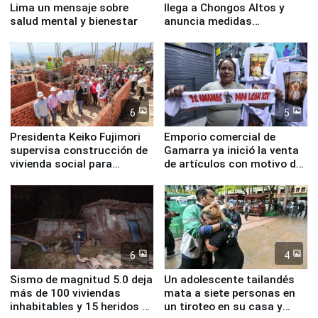
Lima un mensaje sobre
llega a Chongos Altos y
salud mental y bienestar
anuncia medidas
inmediatas en vivienda,
educación, salud y empleo
6
5
Presidenta Keiko Fujimori
Emporio comercial de
supervisa construcción de
Gamarra ya inició la venta
vivienda social para
de artículos con motivo de
familias afectadas por
la visita del papa León XIV
sismo en Junín
6
4
Sismo de magnitud 5.0 deja
Un adolescente tailandés
más de 100 viviendas
mata a siete personas en
inhabitables y 15 heridos en
un tiroteo en su casa y