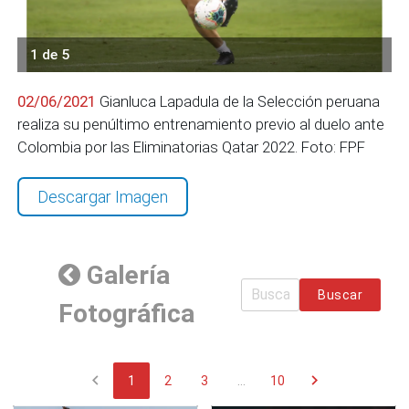
1 de 5
02/06/2021
Gianluca Lapadula de la Selección peruana
realiza su penúltimo entrenamiento previo al duelo ante
Colombia por las Eliminatorias Qatar 2022. Foto: FPF
Descargar Imagen
Galería
Buscar
Fotográfica
chevron_left
chevron_right
1
2
3
...
10