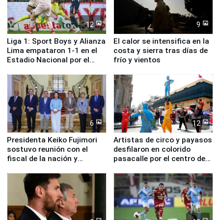
12
9
Liga 1: Sport Boys y Alianza
El calor se intensifica en la
Lima empataron 1-1 en el
costa y sierra tras días de
Estadio Nacional por el
frío y vientos
Torneo Clausura
6
12
Presidenta Keiko Fujimori
Artistas de circo y payasos
sostuvo reunión con el
desfilaron en colorido
fiscal de la nación y
pasacalle por el centro de
ministros de Estado
Lima