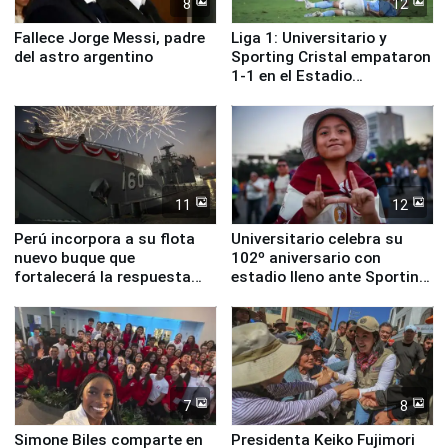
8
12
Fallece Jorge Messi, padre
Liga 1: Universitario y
del astro argentino
Sporting Cristal empataron
1-1 en el Estadio
Monumental
11
12
Perú incorpora a su flota
Universitario celebra su
nuevo buque que
102º aniversario con
fortalecerá la respuesta
estadio lleno ante Sporting
ante el fenómeno El Niño
Cristal
7
8
Simone Biles comparte en
Presidenta Keiko Fujimori