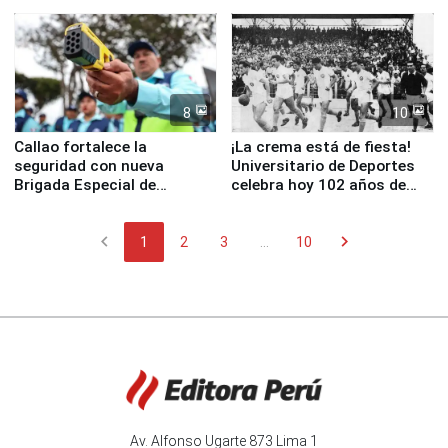
Junín
escuela
8
10
Callao fortalece la
¡La crema está de fiesta!
seguridad con nueva
Universitario de Deportes
Brigada Especial de
celebra hoy 102 años de
Turismo y moderno
fundación
equipamiento para
chevron_left
chevron_right
Serenazgo
1
2
3
...
10
Av. Alfonso Ugarte 873 Lima 1