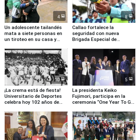
4
8
Un adolescente tailandés
Callao fortalece la
mata a siete personas en
seguridad con nueva
un tiroteo en su casa y
Brigada Especial de
escuela
Turismo y moderno
equipamiento para
Serenazgo
10
5
¡La crema está de fiesta!
La presidenta Keiko
Universitario de Deportes
Fujimori, participa en la
celebra hoy 102 años de
ceremonia “One Year To Go
fundación
de Lima 2027”