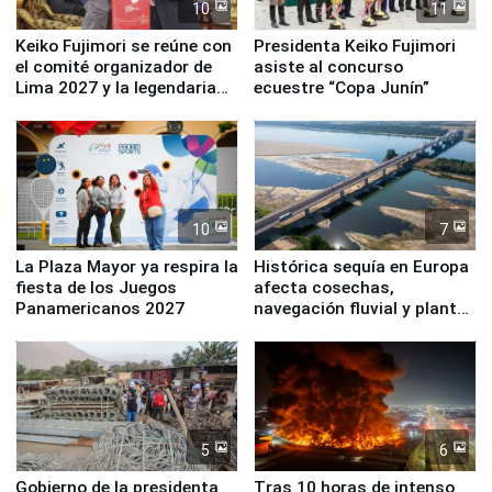
10
11
Keiko Fujimori se reúne con
Presidenta Keiko Fujimori
el comité organizador de
asiste al concurso
Lima 2027 y la legendaria
ecuestre “Copa Junín”
Simone Biles
10
7
La Plaza Mayor ya respira la
Histórica sequía en Europa
fiesta de los Juegos
afecta cosechas,
Panamericanos 2027
navegación fluvial y plantas
nucleares
5
6
Gobierno de la presidenta
Tras 10 horas de intenso