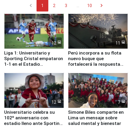
chevron_left
chevron_right
1
2
3
...
10
12
11
Liga 1: Universitario y
Perú incorpora a su flota
Sporting Cristal empataron
nuevo buque que
1-1 en el Estadio
fortalecerá la respuesta
Monumental
ante el fenómeno El Niño
12
7
Universitario celebra su
Simone Biles comparte en
102º aniversario con
Lima un mensaje sobre
estadio lleno ante Sporting
salud mental y bienestar
Cristal