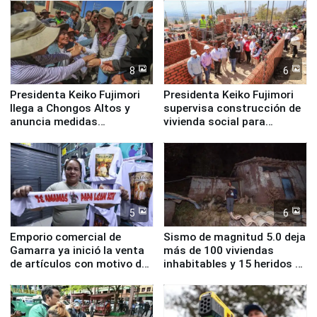
8
6
Presidenta Keiko Fujimori
Presidenta Keiko Fujimori
llega a Chongos Altos y
supervisa construcción de
anuncia medidas
vivienda social para
inmediatas en vivienda,
familias afectadas por
educación, salud y empleo
sismo en Junín
5
6
Emporio comercial de
Sismo de magnitud 5.0 deja
Gamarra ya inició la venta
más de 100 viviendas
de artículos con motivo de
inhabitables y 15 heridos en
la visita del papa León XIV
Junín