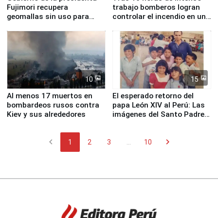
Fujimori recupera
trabajo bomberos logran
geomallas sin uso para
controlar el incendio en una
proteger Santa Eulalia ante
planta química de Santiago
Fenómeno El Niño
de Chile
10
15
Al menos 17 muertos en
El esperado retorno del
bombardeos rusos contra
papa León XIV al Perú: Las
Kiev y sus alrededores
imágenes del Santo Padre
en su labor pastoral en
nuestro país
chevron_left
chevron_right
1
2
3
...
10