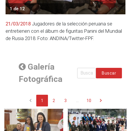
1 de 12
21/03/2018
Jugadores de la selección peruana se
entretienen con el álbum de figuritas Panini del Mundial
de Rusia 2018. Foto: ANDINA/Twitter-FPF.
Galería
Buscar
Fotográfica
chevron_left
chevron_right
1
2
3
...
10