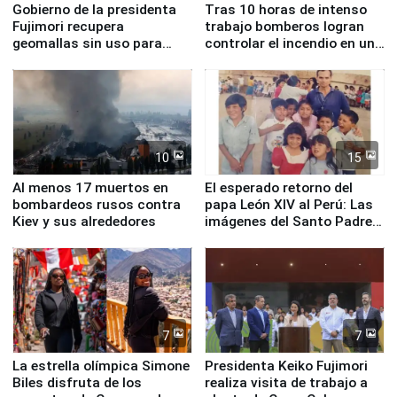
Gobierno de la presidenta
Tras 10 horas de intenso
Fujimori recupera
trabajo bomberos logran
geomallas sin uso para
controlar el incendio en una
proteger Santa Eulalia ante
planta química de Santiago
Fenómeno El Niño
de Chile
10
15
Al menos 17 muertos en
El esperado retorno del
bombardeos rusos contra
papa León XIV al Perú: Las
Kiev y sus alrededores
imágenes del Santo Padre
en su labor pastoral en
nuestro país
7
7
La estrella olímpica Simone
Presidenta Keiko Fujimori
Biles disfruta de los
realiza visita de trabajo a