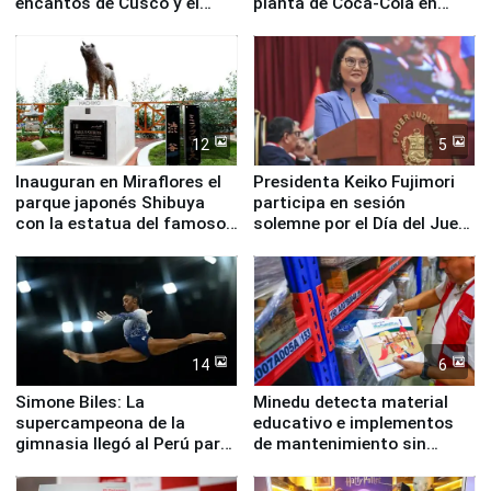
encantos de Cusco y el
planta de Coca-Cola en
Valle Sagrado
Pucusana
12
5
Inauguran en Miraflores el
Presidenta Keiko Fujimori
parque japonés Shibuya
participa en sesión
con la estatua del famoso
solemne por el Día del Juez
perro Hachiko
y la Jueza
14
6
Simone Biles: La
Minedu detecta material
supercampeona de la
educativo e implementos
gimnasia llegó al Perú para
de mantenimiento sin
empezar cuenta regresiva a
distribuir en almacenes de
Panamericanos Lima 2027
la UGEL 2