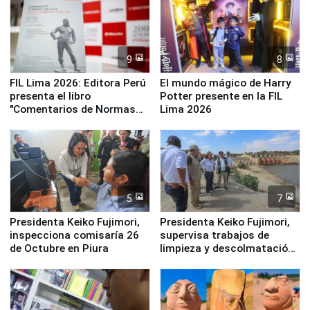
9
8
FIL Lima 2026: Editora Perú
El mundo mágico de Harry
presenta el libro
Potter presente en la FIL
"Comentarios de Normas
Lima 2026
Legales: Laboral Vl .
Derecho Colectivo"
5
7
Presidenta Keiko Fujimori,
Presidenta Keiko Fujimori,
inspecciona comisaría 26
supervisa trabajos de
de Octubre en Piura
limpieza y descolmatación
en río Piura