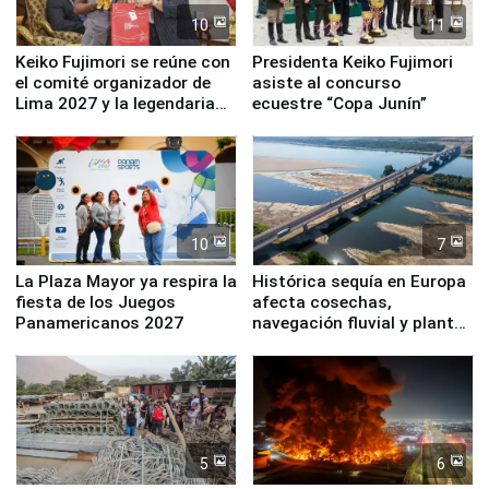
10
11
Keiko Fujimori se reúne con
Presidenta Keiko Fujimori
el comité organizador de
asiste al concurso
Lima 2027 y la legendaria
ecuestre “Copa Junín”
Simone Biles
10
7
La Plaza Mayor ya respira la
Histórica sequía en Europa
fiesta de los Juegos
afecta cosechas,
Panamericanos 2027
navegación fluvial y plantas
nucleares
5
6