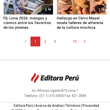
8
7
FIL Lima 2026: mangas y
Hallazgo en Cerro Mayal
cómics entre los favoritos
revela talleres de alfarería
de los jóvenes
de la cultura mochica
chevron_left
chevron_right
1
2
3
...
10
Av. Alfonso Ugarte 873 Lima 1
Teléfono: (51-1) 315 0400 Fax: 431 2849
Editora Perú
|
Acerca de Andina
|
Términos
|
Privacidad