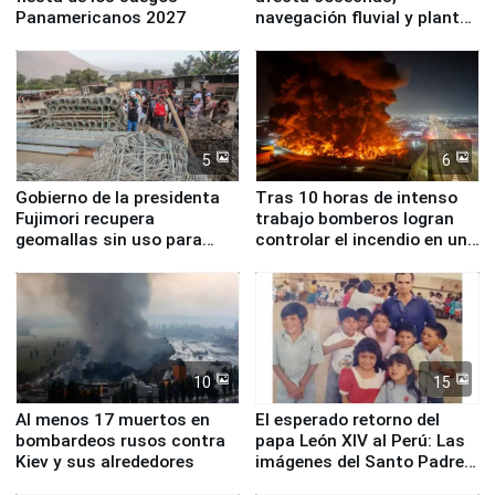
Panamericanos 2027
navegación fluvial y plantas
nucleares
5
6
Gobierno de la presidenta
Tras 10 horas de intenso
Fujimori recupera
trabajo bomberos logran
geomallas sin uso para
controlar el incendio en una
proteger Santa Eulalia ante
planta química de Santiago
Fenómeno El Niño
de Chile
10
15
Al menos 17 muertos en
El esperado retorno del
bombardeos rusos contra
papa León XIV al Perú: Las
Kiev y sus alrededores
imágenes del Santo Padre
en su labor pastoral en