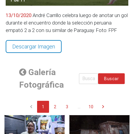
13/10/2020
André Carrillo celebra luego de anotar un gol
durante el encuentro donde la selección peruana
empató 2 a 2 con su similar de Paraguay. Foto: FPF
Descargar Imagen
Galería
Buscar
Fotográfica
chevron_left
chevron_right
1
2
3
...
10