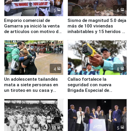
5
6
Emporio comercial de
Sismo de magnitud 5.0 deja
Gamarra ya inició la venta
más de 100 viviendas
de artículos con motivo de
inhabitables y 15 heridos en
la visita del papa León XIV
Junín
4
8
Un adolescente tailandés
Callao fortalece la
mata a siete personas en
seguridad con nueva
un tiroteo en su casa y
Brigada Especial de
escuela
Turismo y moderno
equipamiento para
Serenazgo
10
5