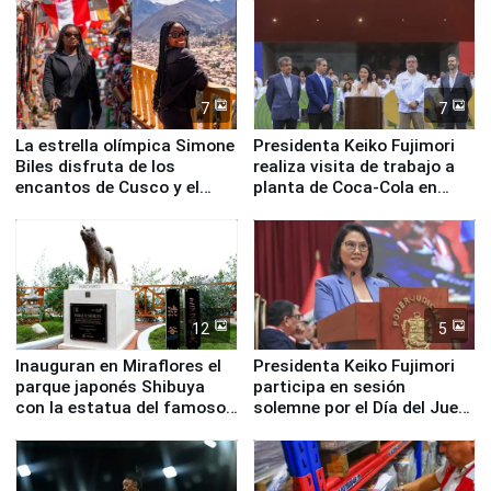
nuestro país
7
7
La estrella olímpica Simone
Presidenta Keiko Fujimori
Biles disfruta de los
realiza visita de trabajo a
encantos de Cusco y el
planta de Coca-Cola en
Valle Sagrado
Pucusana
12
5
Inauguran en Miraflores el
Presidenta Keiko Fujimori
parque japonés Shibuya
participa en sesión
con la estatua del famoso
solemne por el Día del Juez
perro Hachiko
y la Jueza