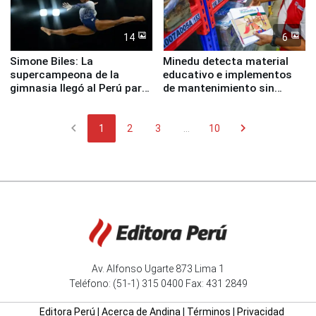
14
6
Simone Biles: La
Minedu detecta material
supercampeona de la
educativo e implementos
gimnasia llegó al Perú para
de mantenimiento sin
empezar cuenta regresiva a
distribuir en almacenes de
Panamericanos Lima 2027
la UGEL 2
chevron_left
chevron_right
1
2
3
...
10
Av. Alfonso Ugarte 873 Lima 1
Teléfono: (51-1) 315 0400 Fax: 431 2849
Editora Perú
|
Acerca de Andina
|
Términos
|
Privacidad