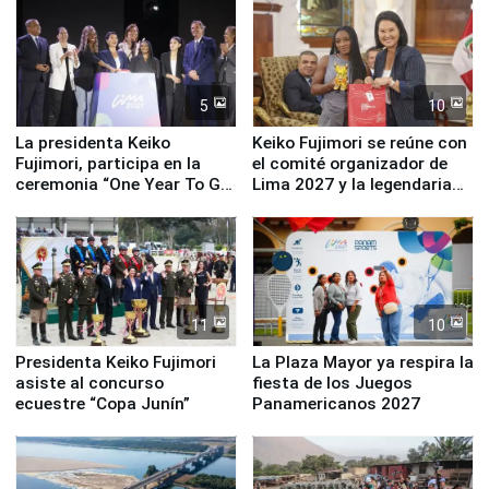
equipamiento para
Serenazgo
5
10
La presidenta Keiko
Keiko Fujimori se reúne con
Fujimori, participa en la
el comité organizador de
ceremonia “One Year To Go
Lima 2027 y la legendaria
de Lima 2027”
Simone Biles
11
10
Presidenta Keiko Fujimori
La Plaza Mayor ya respira la
asiste al concurso
fiesta de los Juegos
ecuestre “Copa Junín”
Panamericanos 2027