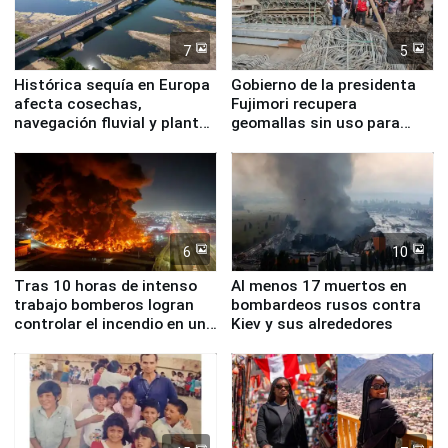
7
5
Histórica sequía en Europa
Gobierno de la presidenta
afecta cosechas,
Fujimori recupera
navegación fluvial y plantas
geomallas sin uso para
nucleares
proteger Santa Eulalia ante
Fenómeno El Niño
6
10
Tras 10 horas de intenso
Al menos 17 muertos en
trabajo bomberos logran
bombardeos rusos contra
controlar el incendio en una
Kiev y sus alrededores
planta química de Santiago
de Chile