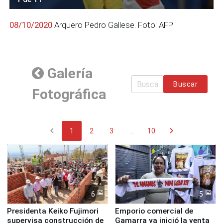
08/10/2020
Arquero Pedro Gallese. Foto: AFP
Galería
Buscar
Fotográfica
chevron_left
chevron_right
1
2
3
...
10
6
5
Presidenta Keiko Fujimori
Emporio comercial de
supervisa construcción de
Gamarra ya inició la venta