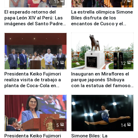
15
7
El esperado retorno del
La estrella olímpica Simone
papa León XIV al Perú: Las
Biles disfruta de los
imágenes del Santo Padre
encantos de Cusco y el
en su labor pastoral en
Valle Sagrado
nuestro país
7
12
Presidenta Keiko Fujimori
Inauguran en Miraflores el
realiza visita de trabajo a
parque japonés Shibuya
planta de Coca-Cola en
con la estatua del famoso
Pucusana
perro Hachiko
5
14
Presidenta Keiko Fujimori
Simone Biles: La