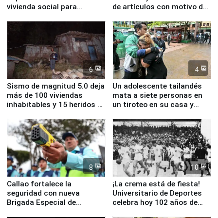
vivienda social para
de artículos con motivo de
familias afectadas por
la visita del papa León XIV
sismo en Junín
6
4
Sismo de magnitud 5.0 deja
Un adolescente tailandés
más de 100 viviendas
mata a siete personas en
inhabitables y 15 heridos en
un tiroteo en su casa y
Junín
escuela
8
10
Callao fortalece la
¡La crema está de fiesta!
seguridad con nueva
Universitario de Deportes
Brigada Especial de
celebra hoy 102 años de
Turismo y moderno
fundación