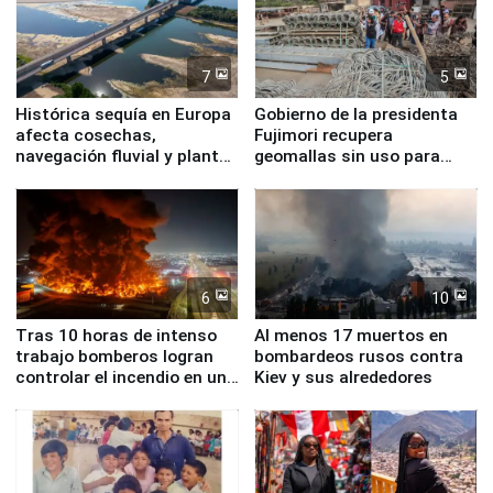
7
5
Histórica sequía en Europa
Gobierno de la presidenta
afecta cosechas,
Fujimori recupera
navegación fluvial y plantas
geomallas sin uso para
nucleares
proteger Santa Eulalia ante
Fenómeno El Niño
6
10
Tras 10 horas de intenso
Al menos 17 muertos en
trabajo bomberos logran
bombardeos rusos contra
controlar el incendio en una
Kiev y sus alrededores
planta química de Santiago
de Chile