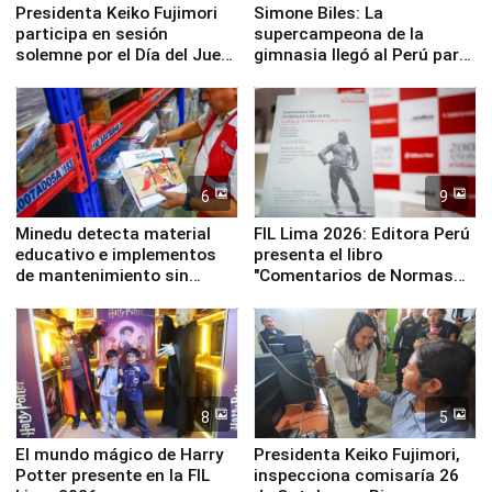
Presidenta Keiko Fujimori
Simone Biles: La
participa en sesión
supercampeona de la
solemne por el Día del Juez
gimnasia llegó al Perú para
y la Jueza
empezar cuenta regresiva a
Panamericanos Lima 2027
6
9
Minedu detecta material
FIL Lima 2026: Editora Perú
educativo e implementos
presenta el libro
de mantenimiento sin
"Comentarios de Normas
distribuir en almacenes de
Legales: Laboral Vl .
la UGEL 2
Derecho Colectivo"
8
5
El mundo mágico de Harry
Presidenta Keiko Fujimori,
Potter presente en la FIL
inspecciona comisaría 26