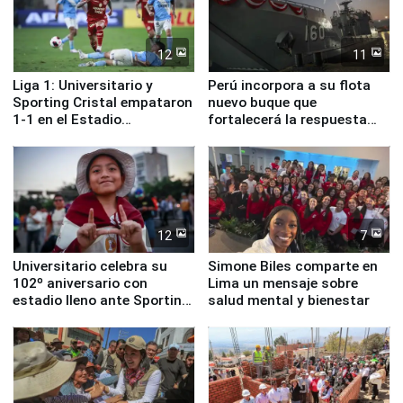
12
11
Liga 1: Universitario y
Perú incorpora a su flota
Sporting Cristal empataron
nuevo buque que
1-1 en el Estadio
fortalecerá la respuesta
Monumental
ante el fenómeno El Niño
12
7
Universitario celebra su
Simone Biles comparte en
102º aniversario con
Lima un mensaje sobre
estadio lleno ante Sporting
salud mental y bienestar
Cristal