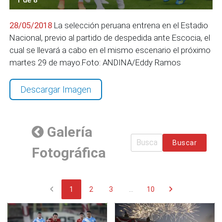
28/05/2018
La selección peruana entrena en el Estadio
Nacional, previo al partido de despedida ante Escocia, el
cual se llevará a cabo en el mismo escenario el próximo
martes 29 de mayo.Foto: ANDINA/Eddy Ramos
Descargar Imagen
Galería
Buscar
Fotográfica
chevron_left
chevron_right
1
2
3
...
10