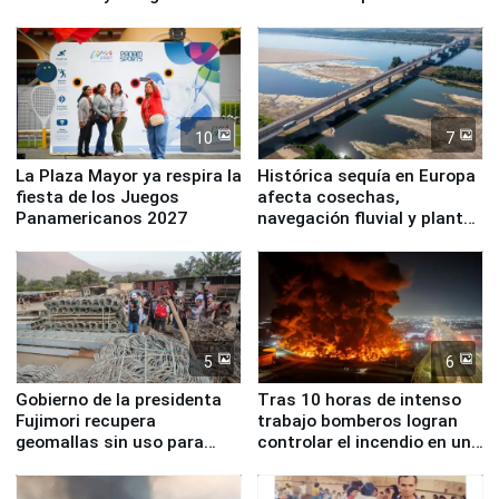
Simone Biles
10
7
La Plaza Mayor ya respira la
Histórica sequía en Europa
fiesta de los Juegos
afecta cosechas,
Panamericanos 2027
navegación fluvial y plantas
nucleares
5
6
Gobierno de la presidenta
Tras 10 horas de intenso
Fujimori recupera
trabajo bomberos logran
geomallas sin uso para
controlar el incendio en una
proteger Santa Eulalia ante
planta química de Santiago
Fenómeno El Niño
de Chile