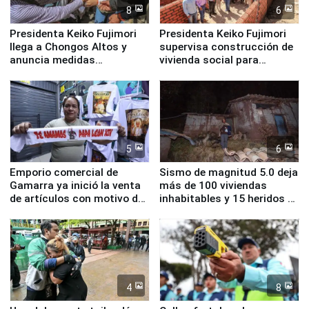
8
6
Presidenta Keiko Fujimori
Presidenta Keiko Fujimori
llega a Chongos Altos y
supervisa construcción de
anuncia medidas
vivienda social para
inmediatas en vivienda,
familias afectadas por
educación, salud y empleo
sismo en Junín
5
6
Emporio comercial de
Sismo de magnitud 5.0 deja
Gamarra ya inició la venta
más de 100 viviendas
de artículos con motivo de
inhabitables y 15 heridos en
la visita del papa León XIV
Junín
4
8