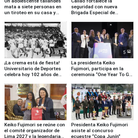
Un adolescente tailandés
Callao fortalece la
mata a siete personas en
seguridad con nueva
un tiroteo en su casa y
Brigada Especial de
escuela
Turismo y moderno
equipamiento para
Serenazgo
10
5
¡La crema está de fiesta!
La presidenta Keiko
Universitario de Deportes
Fujimori, participa en la
celebra hoy 102 años de
ceremonia “One Year To Go
fundación
de Lima 2027”
10
11
Keiko Fujimori se reúne con
Presidenta Keiko Fujimori
el comité organizador de
asiste al concurso
Lima 2027 y la legendaria
ecuestre “Copa Junín”