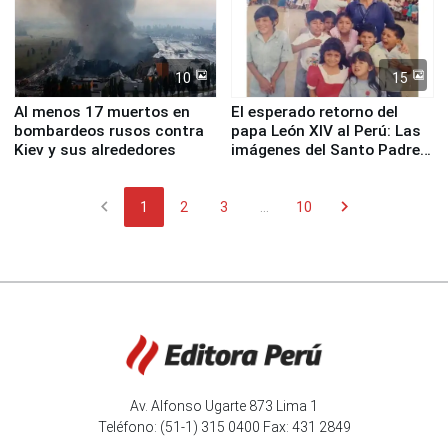
10
15
Al menos 17 muertos en
El esperado retorno del
bombardeos rusos contra
papa León XIV al Perú: Las
Kiev y sus alrededores
imágenes del Santo Padre
en su labor pastoral en
nuestro país
chevron_left
chevron_right
1
2
3
...
10
Av. Alfonso Ugarte 873 Lima 1
Teléfono: (51-1) 315 0400 Fax: 431 2849