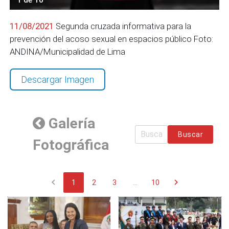
11/08/2021
Segunda cruzada informativa para la
prevención del acoso sexual en espacios público Foto:
ANDINA/Municipalidad de Lima
Descargar Imagen
Galería
Buscar
Fotográfica
chevron_left
chevron_right
1
2
3
...
10