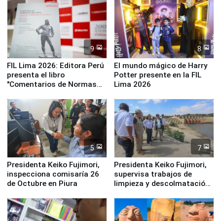
Panamericanos Lima 2027
la UGEL 2
9
8
FIL Lima 2026: Editora Perú
El mundo mágico de Harry
presenta el libro
Potter presente en la FIL
"Comentarios de Normas
Lima 2026
Legales: Laboral Vl .
Derecho Colectivo"
5
7
Presidenta Keiko Fujimori,
Presidenta Keiko Fujimori,
inspecciona comisaría 26
supervisa trabajos de
de Octubre en Piura
limpieza y descolmatación
en río Piura