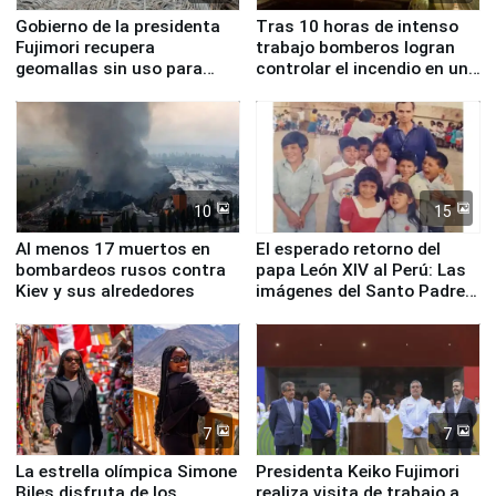
Gobierno de la presidenta
Tras 10 horas de intenso
Fujimori recupera
trabajo bomberos logran
geomallas sin uso para
controlar el incendio en una
proteger Santa Eulalia ante
planta química de Santiago
Fenómeno El Niño
de Chile
10
15
Al menos 17 muertos en
El esperado retorno del
bombardeos rusos contra
papa León XIV al Perú: Las
Kiev y sus alrededores
imágenes del Santo Padre
en su labor pastoral en
nuestro país
7
7
La estrella olímpica Simone
Presidenta Keiko Fujimori
Biles disfruta de los
realiza visita de trabajo a