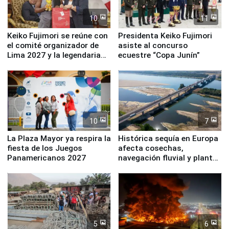
10
11
Keiko Fujimori se reúne con
Presidenta Keiko Fujimori
el comité organizador de
asiste al concurso
Lima 2027 y la legendaria
ecuestre “Copa Junín”
Simone Biles
10
7
La Plaza Mayor ya respira la
Histórica sequía en Europa
fiesta de los Juegos
afecta cosechas,
Panamericanos 2027
navegación fluvial y plantas
nucleares
5
6