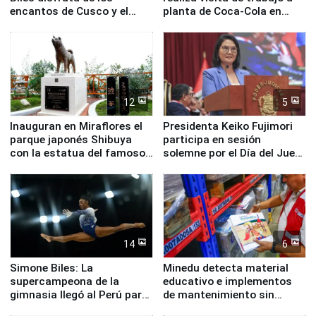
encantos de Cusco y el
planta de Coca-Cola en
Valle Sagrado
Pucusana
12
5
Inauguran en Miraflores el
Presidenta Keiko Fujimori
parque japonés Shibuya
participa en sesión
con la estatua del famoso
solemne por el Día del Juez
perro Hachiko
y la Jueza
14
6
Simone Biles: La
Minedu detecta material
supercampeona de la
educativo e implementos
gimnasia llegó al Perú para
de mantenimiento sin
empezar cuenta regresiva a
distribuir en almacenes de