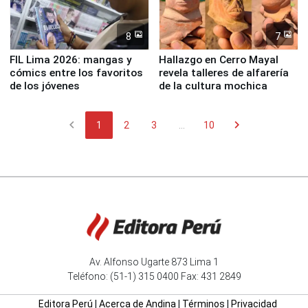
8
7
FIL Lima 2026: mangas y
Hallazgo en Cerro Mayal
cómics entre los favoritos
revela talleres de alfarería
de los jóvenes
de la cultura mochica
chevron_left
chevron_right
1
2
3
...
10
Av. Alfonso Ugarte 873 Lima 1
Teléfono: (51-1) 315 0400 Fax: 431 2849
Editora Perú
|
Acerca de Andina
|
Términos
|
Privacidad