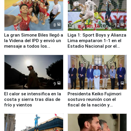
8
12
La gran Simone Biles llegó a
Liga 1: Sport Boys y Alianza
la Videna del IPD y envió un
Lima empataron 1-1 en el
mensaje a todos los
Estadio Nacional por el
deportistas del Perú
Torneo Clausura
9
6
El calor se intensifica en la
Presidenta Keiko Fujimori
costa y sierra tras días de
sostuvo reunión con el
frío y vientos
fiscal de la nación y
ministros de Estado