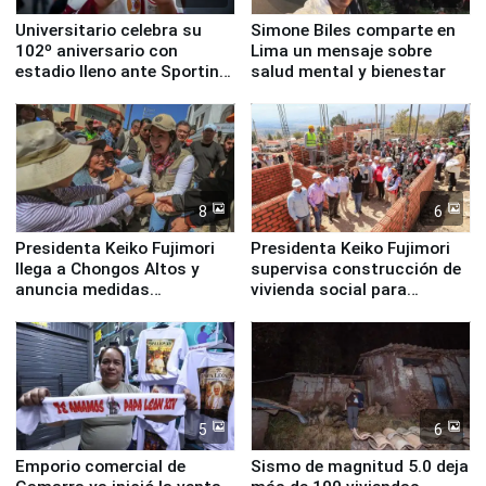
Universitario celebra su
Simone Biles comparte en
102º aniversario con
Lima un mensaje sobre
estadio lleno ante Sporting
salud mental y bienestar
Cristal
8
6
Presidenta Keiko Fujimori
Presidenta Keiko Fujimori
llega a Chongos Altos y
supervisa construcción de
anuncia medidas
vivienda social para
inmediatas en vivienda,
familias afectadas por
educación, salud y empleo
sismo en Junín
5
6
Emporio comercial de
Sismo de magnitud 5.0 deja