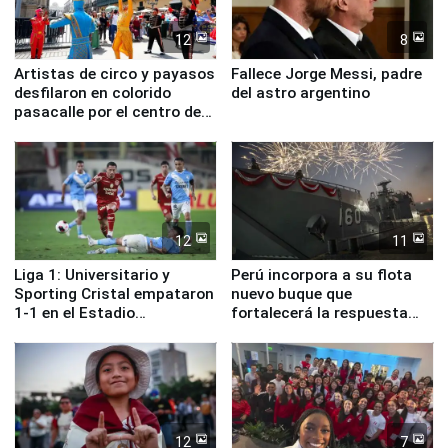
12
8
Artistas de circo y payasos
Fallece Jorge Messi, padre
desfilaron en colorido
del astro argentino
pasacalle por el centro de
Lima
12
11
Liga 1: Universitario y
Perú incorpora a su flota
Sporting Cristal empataron
nuevo buque que
1-1 en el Estadio
fortalecerá la respuesta
Monumental
ante el fenómeno El Niño
12
7