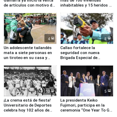
Gamarra ya inició la venta
más de 100 viviendas
de artículos con motivo de
inhabitables y 15 heridos en
la visita del papa León XIV
Junín
4
8
Un adolescente tailandés
Callao fortalece la
mata a siete personas en
seguridad con nueva
un tiroteo en su casa y
Brigada Especial de
escuela
Turismo y moderno
equipamiento para
Serenazgo
10
5
¡La crema está de fiesta!
La presidenta Keiko
Universitario de Deportes
Fujimori, participa en la
celebra hoy 102 años de
ceremonia “One Year To Go
fundación
de Lima 2027”