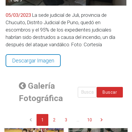
05/03/2023
La sede judicial de Juli, provincia de
Chucuito, Distrito Judicial de Puno, quedó en
escombros y el 95% de los expedientes judiciales
habrían sido destruidos a causa del incendio, un día
después del ataque vandálico. Foto: Cortesía
Descargar Imagen
Galería
Buscar
Fotográfica
chevron_left
chevron_right
1
2
3
...
10