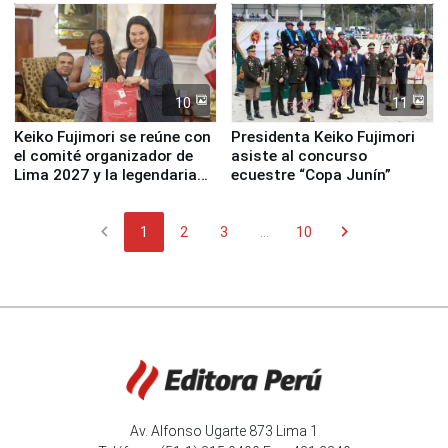
10
11
Keiko Fujimori se reúne con
Presidenta Keiko Fujimori
el comité organizador de
asiste al concurso
Lima 2027 y la legendaria
ecuestre “Copa Junín”
Simone Biles
chevron_left
chevron_right
1
2
3
...
10
Av. Alfonso Ugarte 873 Lima 1