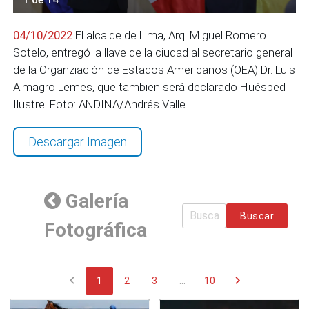
04/10/2022
El alcalde de Lima, Arq. Miguel Romero
Sotelo, entregó la llave de la ciudad al secretario general
de la Organziación de Estados Americanos (OEA) Dr. Luis
Almagro Lemes, que tambien será declarado Huésped
Ilustre. Foto: ANDINA/Andrés Valle
Descargar Imagen
Galería
Buscar
Fotográfica
chevron_left
chevron_right
1
2
3
...
10