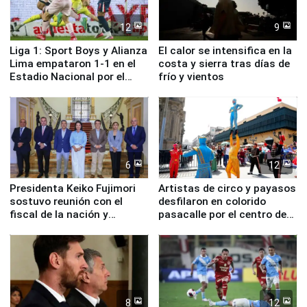
12
9
Liga 1: Sport Boys y Alianza
El calor se intensifica en la
Lima empataron 1-1 en el
costa y sierra tras días de
Estadio Nacional por el
frío y vientos
Torneo Clausura
6
12
Presidenta Keiko Fujimori
Artistas de circo y payasos
sostuvo reunión con el
desfilaron en colorido
fiscal de la nación y
pasacalle por el centro de
ministros de Estado
Lima
8
12