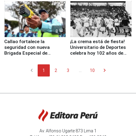
8
10
Callao fortalece la
¡La crema está de fiesta!
seguridad con nueva
Universitario de Deportes
Brigada Especial de
celebra hoy 102 años de
Turismo y moderno
fundación
equipamiento para
chevron_left
chevron_right
Serenazgo
1
2
3
...
10
Av. Alfonso Ugarte 873 Lima 1