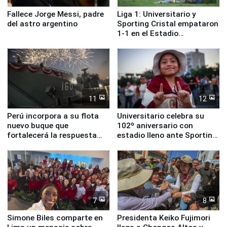
Fallece Jorge Messi, padre
Liga 1: Universitario y
del astro argentino
Sporting Cristal empataron
1-1 en el Estadio
Monumental
11
12
Perú incorpora a su flota
Universitario celebra su
nuevo buque que
102º aniversario con
fortalecerá la respuesta
estadio lleno ante Sporting
ante el fenómeno El Niño
Cristal
7
8
Simone Biles comparte en
Presidenta Keiko Fujimori