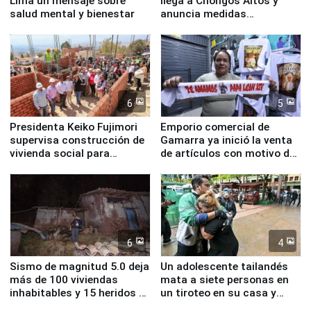
Lima un mensaje sobre
llega a Chongos Altos y
salud mental y bienestar
anuncia medidas
inmediatas en vivienda,
educación, salud y empleo
6
5
Presidenta Keiko Fujimori
Emporio comercial de
supervisa construcción de
Gamarra ya inició la venta
vivienda social para
de artículos con motivo de
familias afectadas por
la visita del papa León XIV
sismo en Junín
6
4
Sismo de magnitud 5.0 deja
Un adolescente tailandés
más de 100 viviendas
mata a siete personas en
inhabitables y 15 heridos en
un tiroteo en su casa y
Junín
escuela