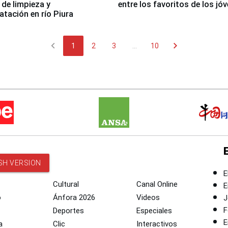
 de limpieza y
entre los favoritos de los jó
tación en río Piura
chevron_left
chevron_right
1
2
3
...
10
SH VERSION
E
Cultural
Canal Online
E
o
Ánfora 2026
Videos
J
F
Deportes
Especiales
E
a
Clic
Interactivos