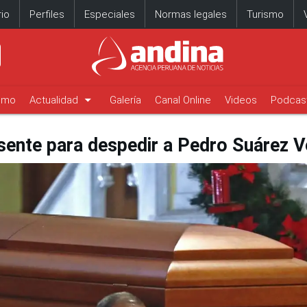
io
Perfiles
Especiales
Normas legales
Turismo
arrow_drop_down
timo
Actualidad
Galería
Canal Online
Videos
Podcas
sente para despedir a Pedro Suárez V