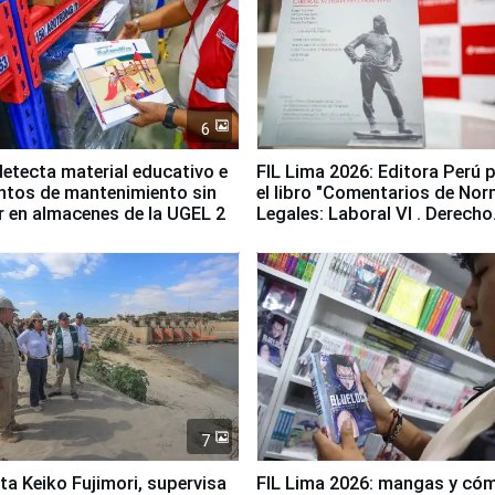
6
etecta material educativo e
FIL Lima 2026: Editora Perú 
ntos de mantenimiento sin
el libro "Comentarios de No
ir en almacenes de la UGEL 2
Legales: Laboral Vl . Derecho
Colectivo"
7
ta Keiko Fujimori, supervisa
FIL Lima 2026: mangas y có