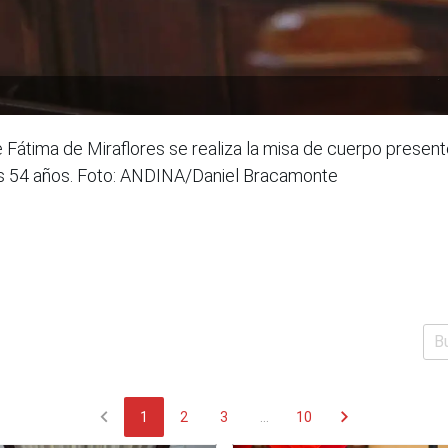
 Fátima de Miraflores se realiza la misa de cuerpo present
los 54 años. Foto: ANDINA/Daniel Bracamonte
chevron_left
chevron_right
1
2
3
...
10