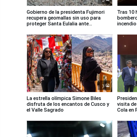
5
Gobierno de la presidenta Fujimori
Tras 10 
recupera geomallas sin uso para
bomberos
proteger Santa Eulalia ante
incendio
Fenómeno El Niño
Santiago
7
La estrella olímpica Simone Biles
Presiden
disfruta de los encantos de Cusco y
visita d
el Valle Sagrado
Cola en