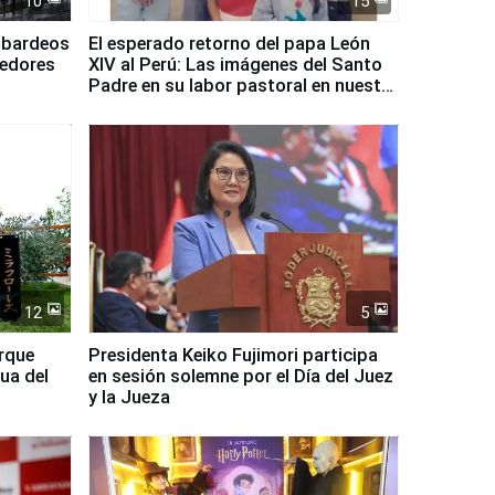
10
15
mbardeos
El esperado retorno del papa León
dedores
XIV al Perú: Las imágenes del Santo
Padre en su labor pastoral en nuestro
país
12
5
arque
Presidenta Keiko Fujimori participa
ua del
en sesión solemne por el Día del Juez
y la Jueza