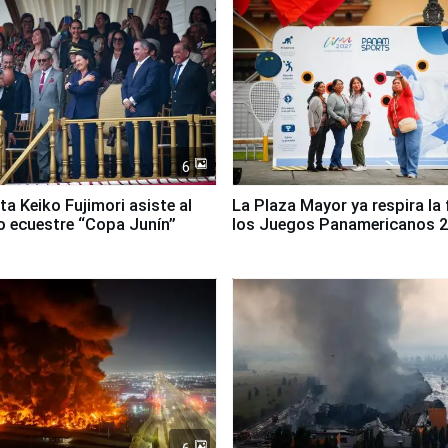
6
ta Keiko Fujimori asiste al
La Plaza Mayor ya respira la 
 ecuestre “Copa Junín”
los Juegos Panamericanos 