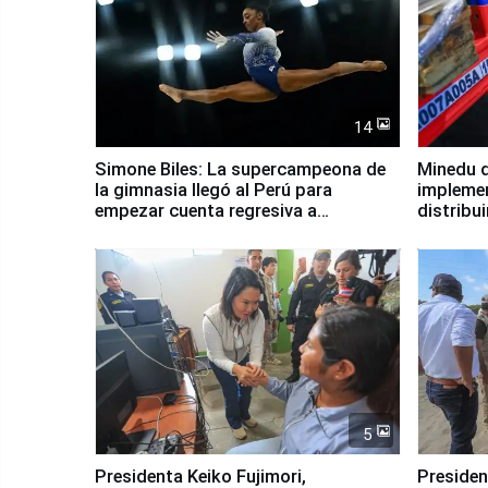
14
Simone Biles: La supercampeona de
Minedu d
la gimnasia llegó al Perú para
impleme
empezar cuenta regresiva a
distribu
Panamericanos Lima 2027
5
Presidenta Keiko Fujimori,
Presiden