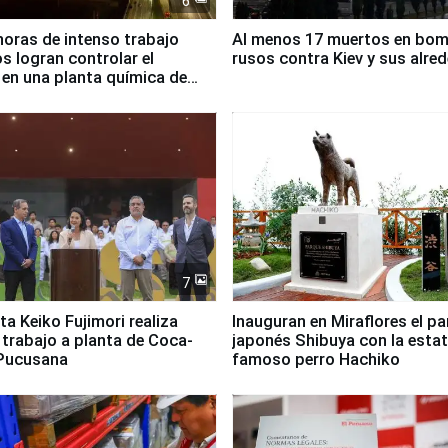
6
horas de intenso trabajo
Al menos 17 muertos en bo
 logran controlar el
rusos contra Kiev y sus alre
 en una planta química de
 de Chile
7
ta Keiko Fujimori realiza
Inauguran en Miraflores el p
e trabajo a planta de Coca-
japonés Shibuya con la estat
 Pucusana
famoso perro Hachiko