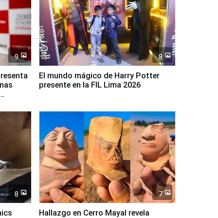
9
8
presenta
El mundo mágico de Harry Potter
rmas
presente en la FIL Lima 2026
8
7
mics
Hallazgo en Cerro Mayal revela