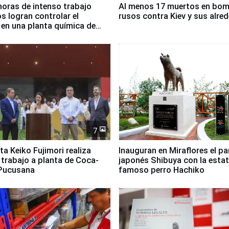
horas de intenso trabajo
Al menos 17 muertos en bo
 logran controlar el
rusos contra Kiev y sus alre
 en una planta química de
 de Chile
7
ta Keiko Fujimori realiza
Inauguran en Miraflores el p
e trabajo a planta de Coca-
japonés Shibuya con la estat
 Pucusana
famoso perro Hachiko