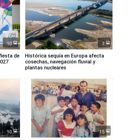
10
7
fiesta de
Histórica sequía en Europa afecta
2027
cosechas, navegación fluvial y
plantas nucleares
10
15