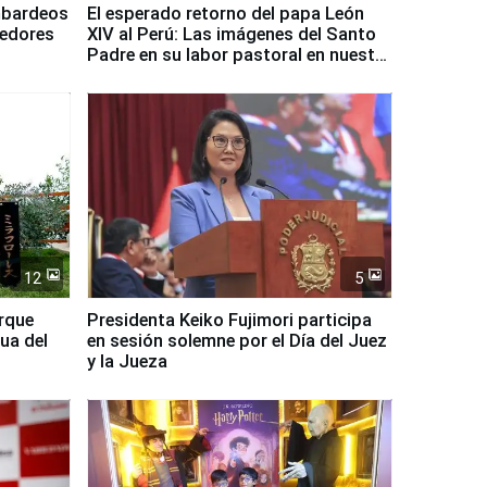
mbardeos
El esperado retorno del papa León
dedores
XIV al Perú: Las imágenes del Santo
Padre en su labor pastoral en nuestro
país
12
5
arque
Presidenta Keiko Fujimori participa
ua del
en sesión solemne por el Día del Juez
y la Jueza