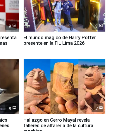
9
8
presenta
El mundo mágico de Harry Potter
rmas
presente en la FIL Lima 2026
8
7
mics
Hallazgo en Cerro Mayal revela
venes
talleres de alfarería de la cultura