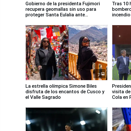
Gobierno de la presidenta Fujimori
Tras 10 
recupera geomallas sin uso para
bomberos
proteger Santa Eulalia ante
incendio
Fenómeno El Niño
Santiago
7
La estrella olímpica Simone Biles
Presiden
disfruta de los encantos de Cusco y
visita d
el Valle Sagrado
Cola en