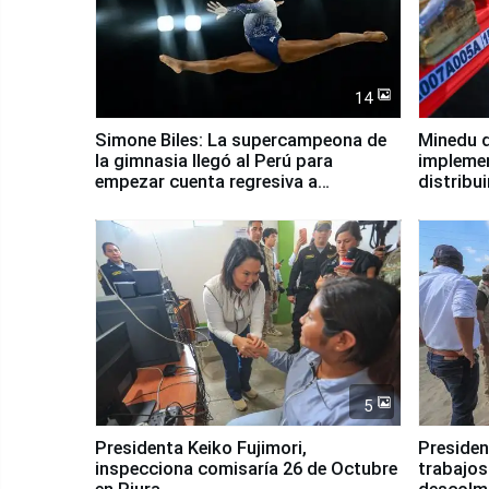
14
Simone Biles: La supercampeona de
Minedu d
la gimnasia llegó al Perú para
impleme
empezar cuenta regresiva a
distribu
Panamericanos Lima 2027
5
Presidenta Keiko Fujimori,
Presiden
inspecciona comisaría 26 de Octubre
trabajos