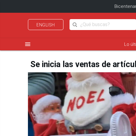
Bicentenar
ENGLISH
menu
Lo úl
Se inicia las ventas de artí