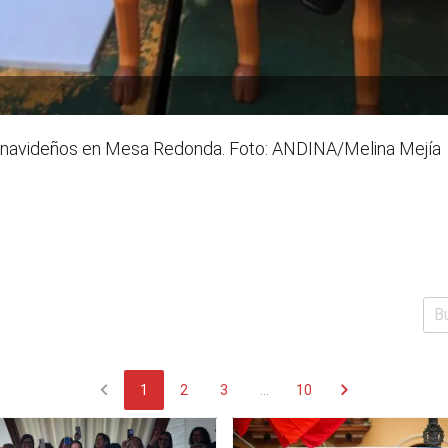
s navideños en Mesa Redonda. Foto: ANDINA/Melina Mejía
chevron_left
chevron_right
1
2
3
...
10