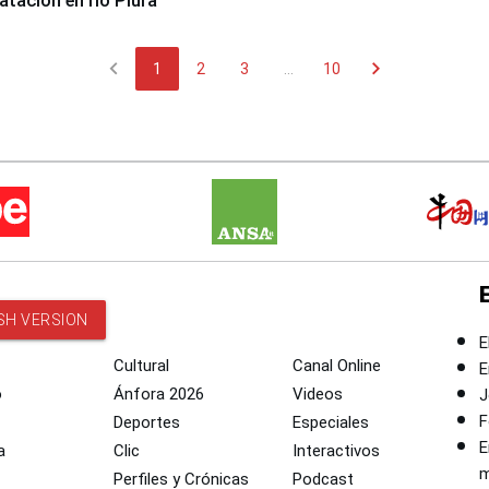
tación en río Piura
chevron_left
chevron_right
1
2
3
...
10
SH VERSION
E
Cultural
Canal Online
E
o
Ánfora 2026
Videos
J
F
Deportes
Especiales
E
a
Clic
Interactivos
m
Perfiles y Crónicas
Podcast