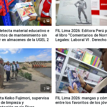
6
etecta material educativo e
FIL Lima 2026: Editora Perú 
ntos de mantenimiento sin
el libro "Comentarios de No
ir en almacenes de la UGEL 2
Legales: Laboral Vl . Derecho
Colectivo"
7
ta Keiko Fujimori, supervisa
FIL Lima 2026: mangas y có
 de limpieza y
entre los favoritos de los jó