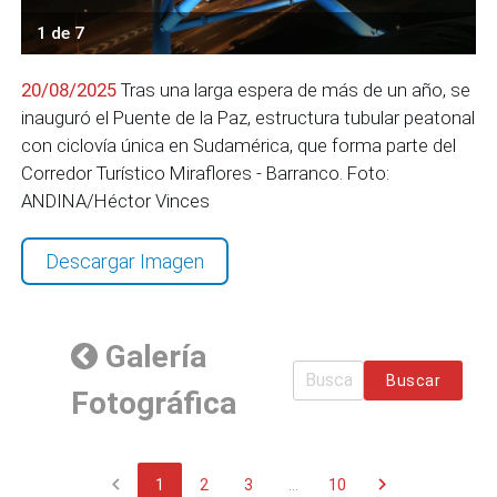
1 de 7
20/08/2025
Tras una larga espera de más de un año, se
inauguró el Puente de la Paz, estructura tubular peatonal
con ciclovía única en Sudamérica, que forma parte del
Corredor Turístico Miraflores - Barranco. Foto:
ANDINA/Héctor Vinces
Descargar Imagen
Galería
Buscar
Fotográfica
chevron_left
chevron_right
1
2
3
...
10