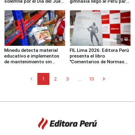
solemne por el Día del Juez
gimnasia llegó al Perú para
y la Jueza
empezar cuenta regresiva a
Panamericanos Lima 2027
6
9
Minedu detecta material
FIL Lima 2026: Editora Perú
educativo e implementos
presenta el libro
de mantenimiento sin
"Comentarios de Normas
distribuir en almacenes de
Legales: Laboral Vl .
la UGEL 2
Derecho Colectivo"
chevron_left
chevron_right
1
2
3
...
10