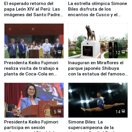
El esperado retorno del
La estrella olímpica Simone
papa León XIV al Perú: Las
Biles disfruta de los
imágenes del Santo Padre
encantos de Cusco y el
en su labor pastoral en
Valle Sagrado
nuestro país
7
12
Presidenta Keiko Fujimori
Inauguran en Miraflores el
realiza visita de trabajo a
parque japonés Shibuya
planta de Coca-Cola en
con la estatua del famoso
Pucusana
perro Hachiko
5
14
Presidenta Keiko Fujimori
Simone Biles: La
participa en sesión
supercampeona de la