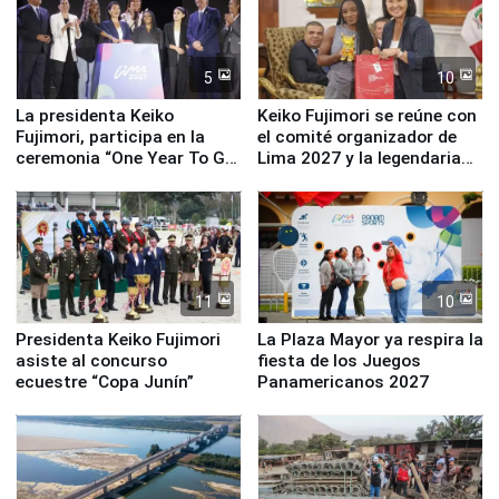
5
10
La presidenta Keiko
Keiko Fujimori se reúne con
Fujimori, participa en la
el comité organizador de
ceremonia “One Year To Go
Lima 2027 y la legendaria
de Lima 2027”
Simone Biles
11
10
Presidenta Keiko Fujimori
La Plaza Mayor ya respira la
asiste al concurso
fiesta de los Juegos
ecuestre “Copa Junín”
Panamericanos 2027