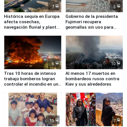
7
5
Histórica sequía en Europa
Gobierno de la presidenta
afecta cosechas,
Fujimori recupera
navegación fluvial y plantas
geomallas sin uso para
nucleares
proteger Santa Eulalia ante
Fenómeno El Niño
6
10
Tras 10 horas de intenso
Al menos 17 muertos en
trabajo bomberos logran
bombardeos rusos contra
controlar el incendio en una
Kiev y sus alrededores
planta química de Santiago
de Chile
15
7