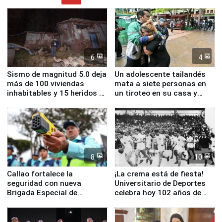
6
4
Sismo de magnitud 5.0 deja
Un adolescente tailandés
más de 100 viviendas
mata a siete personas en
inhabitables y 15 heridos en
un tiroteo en su casa y
Junín
escuela
8
10
Callao fortalece la
¡La crema está de fiesta!
seguridad con nueva
Universitario de Deportes
Brigada Especial de
celebra hoy 102 años de
Turismo y moderno
fundación
equipamiento para
Serenazgo