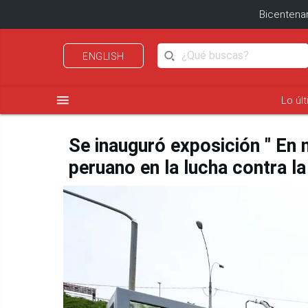
Bicentenar
ENGLISH
menu
Lo úl
Se inauguró exposición " En 
peruano en la lucha contra l