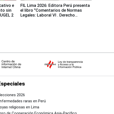
cativo e
FIL Lima 2026: Editora Perú presenta
to sin
el libro "Comentarios de Normas
a UGEL 2
Legales: Laboral Vl . Derecho
Colectivo"
Especiales
lecciones 2026
nfermedades raras en Perú
oyas religiosas en Lima
oro de Cooperación Económica Asia-Pacífico