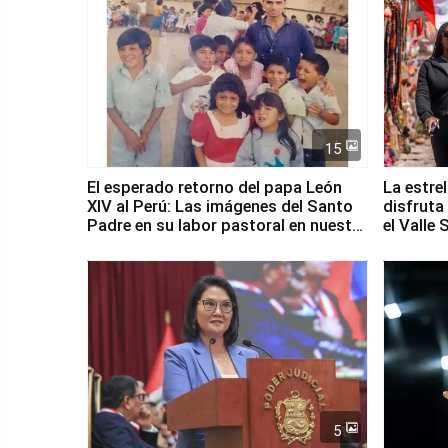
15
El esperado retorno del papa León
La estre
XIV al Perú: Las imágenes del Santo
disfruta
Padre en su labor pastoral en nuestro
el Valle
país
5