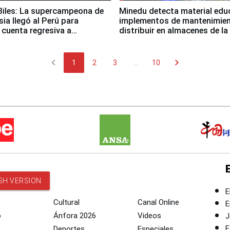
iles: La supercampeona de
Minedu detecta material edu
sia llegó al Perú para
implementos de mantenimien
cuenta regresiva a
distribuir en almacenes de l
icanos Lima 2027
chevron_left
chevron_right
1
2
3
...
10
SH VERSION
E
Cultural
Canal Online
E
o
Ánfora 2026
Videos
J
F
Deportes
Especiales