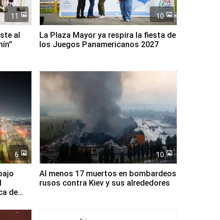
11
10
ste al
La Plaza Mayor ya respira la fiesta de
nín”
los Juegos Panamericanos 2027
6
10
bajo
Al menos 17 muertos en bombardeos
l
rusos contra Kiev y sus alrededores
ca de