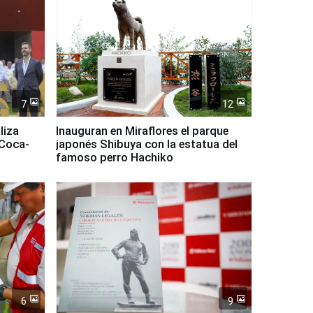
7
12
liza
Inauguran en Miraflores el parque
 Coca-
japonés Shibuya con la estatua del
famoso perro Hachiko
6
9