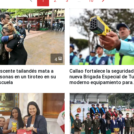
chevron_left
chevron_right
1
2
3
...
10
4
scente tailandés mata a
Callao fortalece la segurida
rsonas en un tiroteo en su
nueva Brigada Especial de T
scuela
moderno equipamiento para
Serenazgo