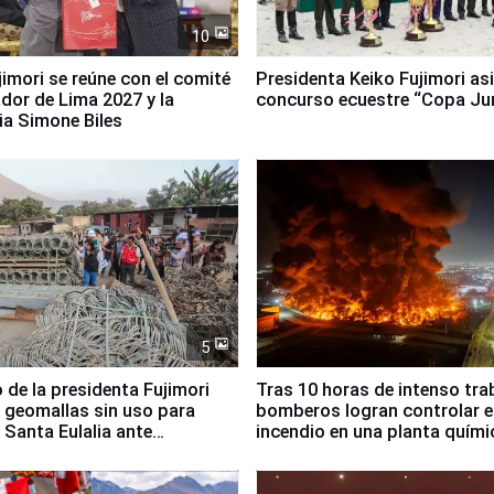
10
jimori se reúne con el comité
Presidenta Keiko Fujimori asi
dor de Lima 2027 y la
concurso ecuestre “Copa Ju
ia Simone Biles
5
 de la presidenta Fujimori
Tras 10 horas de intenso tra
 geomallas sin uso para
bomberos logran controlar e
 Santa Eulalia ante
incendio en una planta quími
o El Niño
Santiago de Chile