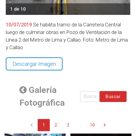
1 de 10
10/07/2019
Se habilita tramo de la Carretera Central
luego de culminar obras en Pozo de Ventilación de la
Línea 2 del Metro de Lima y Callao. Foto: Metro de Lima
y Callao
Descargar Imagen
Galería
Buscar
Fotográfica
chevron_left
chevron_right
1
2
3
...
10