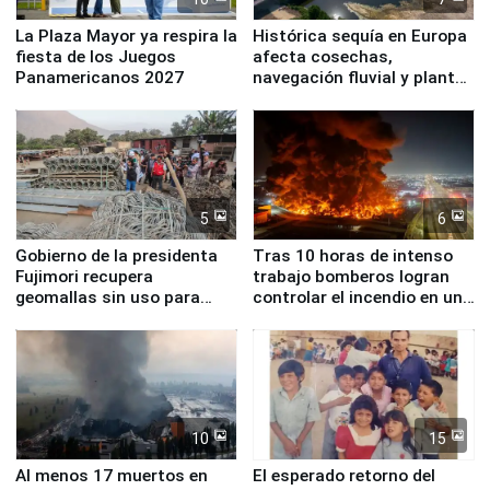
La Plaza Mayor ya respira la
Histórica sequía en Europa
fiesta de los Juegos
afecta cosechas,
Panamericanos 2027
navegación fluvial y plantas
nucleares
5
6
Gobierno de la presidenta
Tras 10 horas de intenso
Fujimori recupera
trabajo bomberos logran
geomallas sin uso para
controlar el incendio en una
proteger Santa Eulalia ante
planta química de Santiago
Fenómeno El Niño
de Chile
10
15
Al menos 17 muertos en
El esperado retorno del