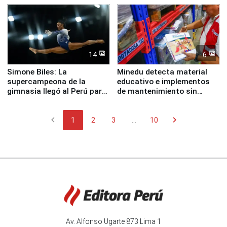
14
6
Simone Biles: La
Minedu detecta material
supercampeona de la
educativo e implementos
gimnasia llegó al Perú para
de mantenimiento sin
empezar cuenta regresiva a
distribuir en almacenes de
Panamericanos Lima 2027
la UGEL 2
chevron_left
chevron_right
1
2
3
...
10
Av. Alfonso Ugarte 873 Lima 1