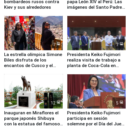
bombardeos rusos contra
papa León XIV al Perú: Las
Kiev y sus alrededores
imágenes del Santo Padre
en su labor pastoral en
nuestro país
7
7
La estrella olímpica Simone
Presidenta Keiko Fujimori
Biles disfruta de los
realiza visita de trabajo a
encantos de Cusco y el
planta de Coca-Cola en
Valle Sagrado
Pucusana
12
5
Inauguran en Miraflores el
Presidenta Keiko Fujimori
parque japonés Shibuya
participa en sesión
con la estatua del famoso
solemne por el Día del Juez
perro Hachiko
y la Jueza