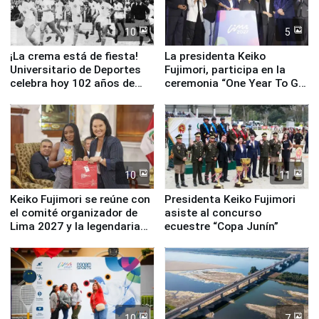
10
5
¡La crema está de fiesta!
La presidenta Keiko
Universitario de Deportes
Fujimori, participa en la
celebra hoy 102 años de
ceremonia “One Year To Go
fundación
de Lima 2027”
10
11
Keiko Fujimori se reúne con
Presidenta Keiko Fujimori
el comité organizador de
asiste al concurso
Lima 2027 y la legendaria
ecuestre “Copa Junín”
Simone Biles
10
7