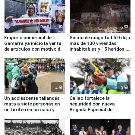
5
6
Emporio comercial de
Sismo de magnitud 5.0 deja
Gamarra ya inició la venta
más de 100 viviendas
de artículos con motivo de
inhabitables y 15 heridos en
la visita del papa León XIV
Junín
4
8
Un adolescente tailandés
Callao fortalece la
mata a siete personas en
seguridad con nueva
un tiroteo en su casa y
Brigada Especial de
escuela
Turismo y moderno
equipamiento para
Serenazgo