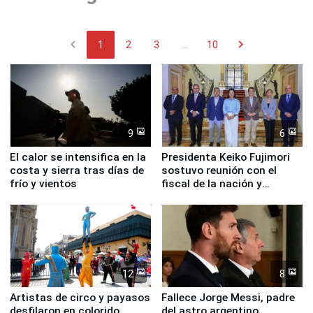
chevron_left
chevron_right
1
2
3
...
10
9
6
El calor se intensifica en la
Presidenta Keiko Fujimori
costa y sierra tras días de
sostuvo reunión con el
frío y vientos
fiscal de la nación y
ministros de Estado
12
8
Artistas de circo y payasos
Fallece Jorge Messi, padre
desfilaron en colorido
del astro argentino