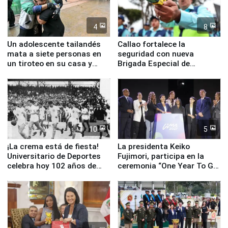
4
8
Un adolescente tailandés
Callao fortalece la
mata a siete personas en
seguridad con nueva
un tiroteo en su casa y
Brigada Especial de
escuela
Turismo y moderno
equipamiento para
Serenazgo
10
5
¡La crema está de fiesta!
La presidenta Keiko
Universitario de Deportes
Fujimori, participa en la
celebra hoy 102 años de
ceremonia “One Year To Go
fundación
de Lima 2027”