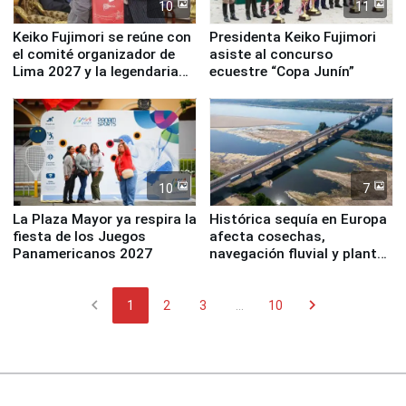
10
11
Keiko Fujimori se reúne con
Presidenta Keiko Fujimori
el comité organizador de
asiste al concurso
Lima 2027 y la legendaria
ecuestre “Copa Junín”
Simone Biles
10
7
La Plaza Mayor ya respira la
Histórica sequía en Europa
fiesta de los Juegos
afecta cosechas,
Panamericanos 2027
navegación fluvial y plantas
nucleares
chevron_left
chevron_right
1
2
3
...
10