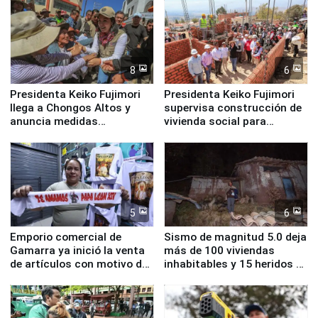
8
6
Presidenta Keiko Fujimori
Presidenta Keiko Fujimori
llega a Chongos Altos y
supervisa construcción de
anuncia medidas
vivienda social para
inmediatas en vivienda,
familias afectadas por
educación, salud y empleo
sismo en Junín
5
6
Emporio comercial de
Sismo de magnitud 5.0 deja
Gamarra ya inició la venta
más de 100 viviendas
de artículos con motivo de
inhabitables y 15 heridos en
la visita del papa León XIV
Junín