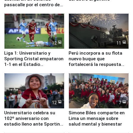
pasacalle por el centro de
Lima
12
11
Liga 1: Universitario y
Perú incorpora a su flota
Sporting Cristal empataron
nuevo buque que
1-1 en el Estadio
fortalecerá la respuesta
Monumental
ante el fenómeno El Niño
12
7
Universitario celebra su
Simone Biles comparte en
102º aniversario con
Lima un mensaje sobre
estadio lleno ante Sporting
salud mental y bienestar
Cristal