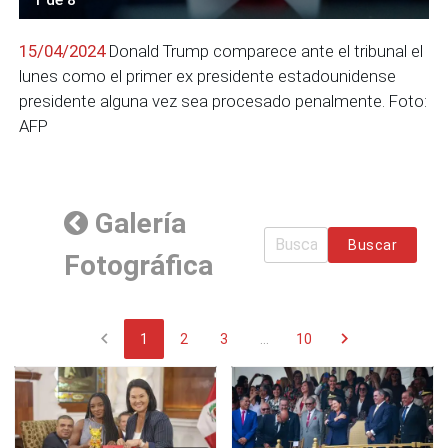
15/04/2024
Donald Trump comparece ante el tribunal el
lunes como el primer ex presidente estadounidense
presidente alguna vez sea procesado penalmente. Foto:
AFP
Galería
Buscar
Fotográfica
chevron_left
chevron_right
1
2
3
...
10