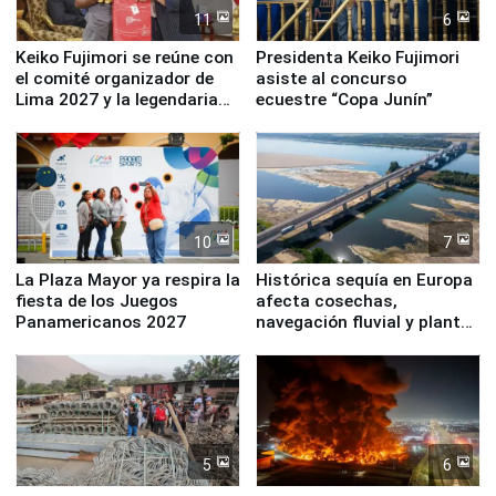
11
6
Keiko Fujimori se reúne con
Presidenta Keiko Fujimori
el comité organizador de
asiste al concurso
Lima 2027 y la legendaria
ecuestre “Copa Junín”
Simone Biles
10
7
La Plaza Mayor ya respira la
Histórica sequía en Europa
fiesta de los Juegos
afecta cosechas,
Panamericanos 2027
navegación fluvial y plantas
nucleares
5
6