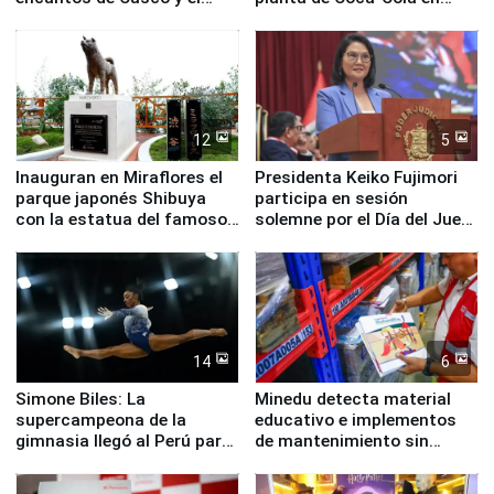
Valle Sagrado
Pucusana
12
5
Inauguran en Miraflores el
Presidenta Keiko Fujimori
parque japonés Shibuya
participa en sesión
con la estatua del famoso
solemne por el Día del Juez
perro Hachiko
y la Jueza
14
6
Simone Biles: La
Minedu detecta material
supercampeona de la
educativo e implementos
gimnasia llegó al Perú para
de mantenimiento sin
empezar cuenta regresiva a
distribuir en almacenes de
Panamericanos Lima 2027
la UGEL 2