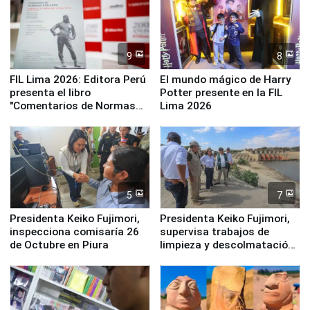
9
8
FIL Lima 2026: Editora Perú
El mundo mágico de Harry
presenta el libro
Potter presente en la FIL
"Comentarios de Normas
Lima 2026
Legales: Laboral Vl .
Derecho Colectivo"
5
7
Presidenta Keiko Fujimori,
Presidenta Keiko Fujimori,
inspecciona comisaría 26
supervisa trabajos de
de Octubre en Piura
limpieza y descolmatación
en río Piura