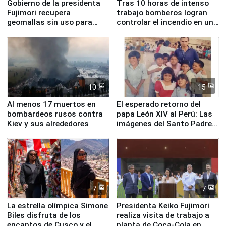
Gobierno de la presidenta
Tras 10 horas de intenso
Fujimori recupera
trabajo bomberos logran
geomallas sin uso para
controlar el incendio en una
proteger Santa Eulalia ante
planta química de Santiago
Fenómeno El Niño
de Chile
10
15
Al menos 17 muertos en
El esperado retorno del
bombardeos rusos contra
papa León XIV al Perú: Las
Kiev y sus alrededores
imágenes del Santo Padre
en su labor pastoral en
nuestro país
7
7
La estrella olímpica Simone
Presidenta Keiko Fujimori
Biles disfruta de los
realiza visita de trabajo a
encantos de Cusco y el
planta de Coca-Cola en