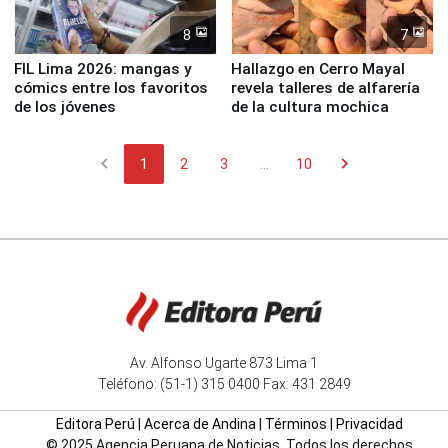
8
7
FIL Lima 2026: mangas y
Hallazgo en Cerro Mayal
cómics entre los favoritos
revela talleres de alfarería
de los jóvenes
de la cultura mochica
chevron_left
chevron_right
1
2
3
...
10
Av. Alfonso Ugarte 873 Lima 1
Teléfono: (51-1) 315 0400 Fax: 431 2849
Editora Perú
|
Acerca de Andina
|
Términos
|
Privacidad
© 2025 Agencia Peruana de Noticias. Todos los derechos