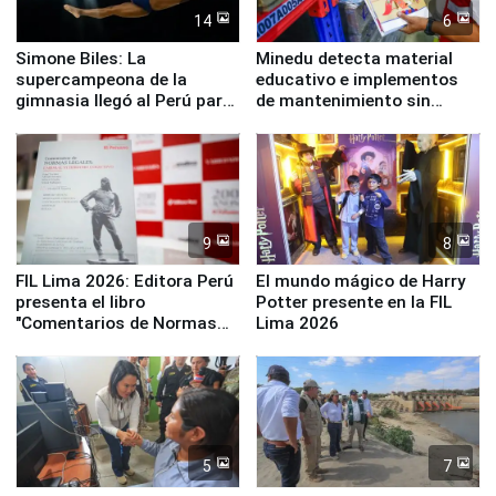
14
6
Simone Biles: La
Minedu detecta material
supercampeona de la
educativo e implementos
gimnasia llegó al Perú para
de mantenimiento sin
empezar cuenta regresiva a
distribuir en almacenes de
Panamericanos Lima 2027
la UGEL 2
9
8
FIL Lima 2026: Editora Perú
El mundo mágico de Harry
presenta el libro
Potter presente en la FIL
"Comentarios de Normas
Lima 2026
Legales: Laboral Vl .
Derecho Colectivo"
5
7