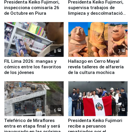
Presidenta Keiko Fujimori,
Presidenta Keiko Fujimori,
inspecciona comisaría 26
supervisa trabajos de
de Octubre en Piura
limpieza y descolmatación
en río Piura
8
7
FIL Lima 2026: mangas y
Hallazgo en Cerro Mayal
cómics entre los favoritos
revela talleres de alfarería
de los jóvenes
de la cultura mochica
6
7
Teleférico de Miraflores
Presidenta Keiko Fujimori
entra en etapa final y será
recibe a peruanos
inaugurado en las próximas
repatriados por el