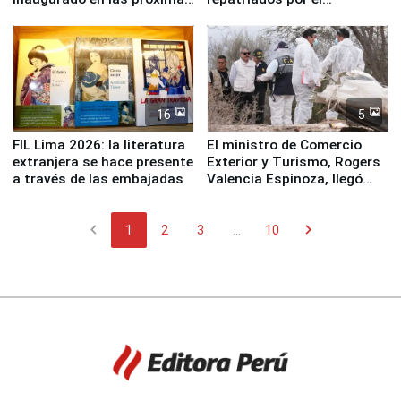
semanas
terremoto en Venezuela
16
5
FIL Lima 2026: la literatura
El ministro de Comercio
extranjera se hace presente
Exterior y Turismo, Rogers
a través de las embajadas
Valencia Espinoza, llegó
esta mañana a la ciudad de
Nasca
chevron_left
chevron_right
1
2
3
...
10