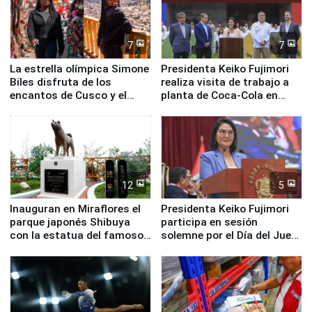
7
7
La estrella olímpica Simone
Presidenta Keiko Fujimori
Biles disfruta de los
realiza visita de trabajo a
encantos de Cusco y el
planta de Coca-Cola en
Valle Sagrado
Pucusana
12
5
Inauguran en Miraflores el
Presidenta Keiko Fujimori
parque japonés Shibuya
participa en sesión
con la estatua del famoso
solemne por el Día del Juez
perro Hachiko
y la Jueza