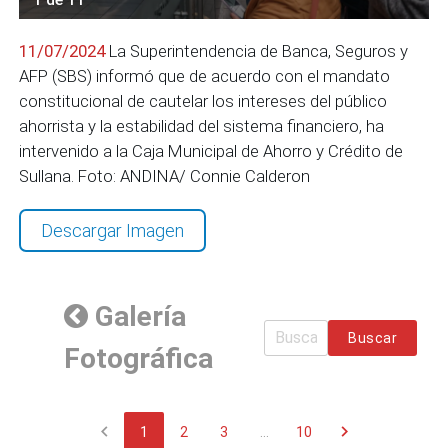
11/07/2024
La Superintendencia de Banca, Seguros y
AFP (SBS) informó que de acuerdo con el mandato
constitucional de cautelar los intereses del público
ahorrista y la estabilidad del sistema financiero, ha
intervenido a la Caja Municipal de Ahorro y Crédito de
Sullana. Foto: ANDINA/ Connie Calderon
Descargar Imagen
Galería
Buscar
Fotográfica
chevron_left
chevron_right
1
2
3
...
10