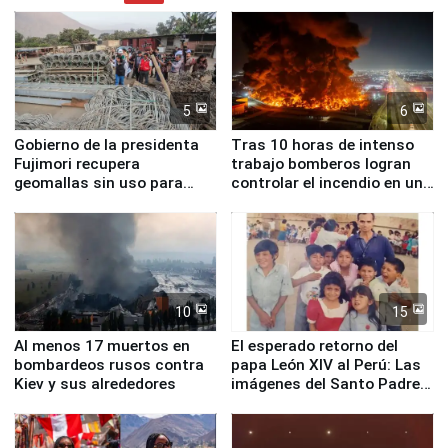
5
6
Gobierno de la presidenta
Tras 10 horas de intenso
Fujimori recupera
trabajo bomberos logran
geomallas sin uso para
controlar el incendio en una
proteger Santa Eulalia ante
planta química de Santiago
Fenómeno El Niño
de Chile
10
15
Al menos 17 muertos en
El esperado retorno del
bombardeos rusos contra
papa León XIV al Perú: Las
Kiev y sus alrededores
imágenes del Santo Padre
en su labor pastoral en
nuestro país