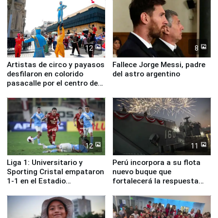
12
8
Artistas de circo y payasos
Fallece Jorge Messi, padre
desfilaron en colorido
del astro argentino
pasacalle por el centro de
Lima
12
11
Liga 1: Universitario y
Perú incorpora a su flota
Sporting Cristal empataron
nuevo buque que
1-1 en el Estadio
fortalecerá la respuesta
Monumental
ante el fenómeno El Niño