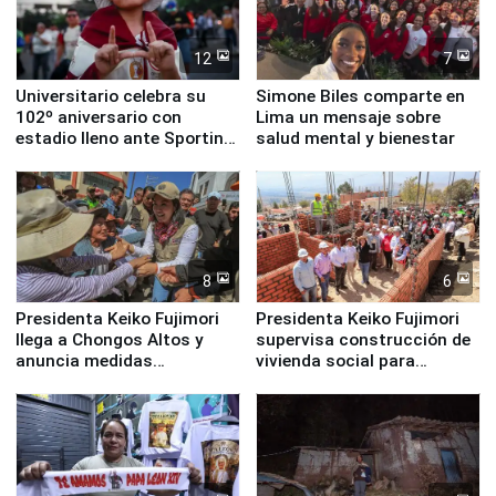
12
7
Universitario celebra su
Simone Biles comparte en
102º aniversario con
Lima un mensaje sobre
estadio lleno ante Sporting
salud mental y bienestar
Cristal
8
6
Presidenta Keiko Fujimori
Presidenta Keiko Fujimori
llega a Chongos Altos y
supervisa construcción de
anuncia medidas
vivienda social para
inmediatas en vivienda,
familias afectadas por
educación, salud y empleo
sismo en Junín