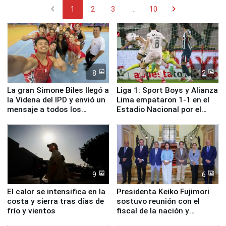
chevron_left
chevron_right
1
2
3
...
10
8
12
La gran Simone Biles llegó a
Liga 1: Sport Boys y Alianza
la Videna del IPD y envió un
Lima empataron 1-1 en el
mensaje a todos los
Estadio Nacional por el
deportistas del Perú
Torneo Clausura
9
6
El calor se intensifica en la
Presidenta Keiko Fujimori
costa y sierra tras días de
sostuvo reunión con el
frío y vientos
fiscal de la nación y
ministros de Estado