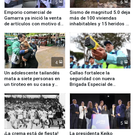
5
6
Emporio comercial de
Sismo de magnitud 5.0 deja
Gamarra ya inició la venta
más de 100 viviendas
de artículos con motivo de
inhabitables y 15 heridos en
la visita del papa León XIV
Junín
4
8
Un adolescente tailandés
Callao fortalece la
mata a siete personas en
seguridad con nueva
un tiroteo en su casa y
Brigada Especial de
escuela
Turismo y moderno
equipamiento para
Serenazgo
10
5
¡La crema está de fiesta!
La presidenta Keiko