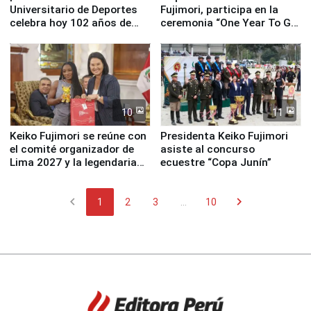
Universitario de Deportes
Fujimori, participa en la
celebra hoy 102 años de
ceremonia “One Year To Go
fundación
de Lima 2027”
10
11
Keiko Fujimori se reúne con
Presidenta Keiko Fujimori
el comité organizador de
asiste al concurso
Lima 2027 y la legendaria
ecuestre “Copa Junín”
Simone Biles
chevron_left
chevron_right
1
2
3
...
10