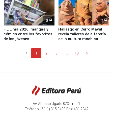
8
7
FIL Lima 2026: mangas y
Hallazgo en Cerro Mayal
cómics entre los favoritos
revela talleres de alfarería
de los jóvenes
de la cultura mochica
chevron_left
chevron_right
1
2
3
...
10
Av. Alfonso Ugarte 873 Lima 1
Teléfono: (51-1) 315 0400 Fax: 431 2849