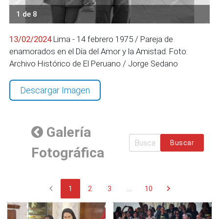
1 de 8
13/02/2024
Lima - 14 febrero 1975 / Pareja de
enamorados en el Día del Amor y la Amistad. Foto:
Archivo Histórico de El Peruano / Jorge Sedano
Descargar Imagen
Galería
Buscar
Fotográfica
chevron_left
chevron_right
1
2
3
...
10