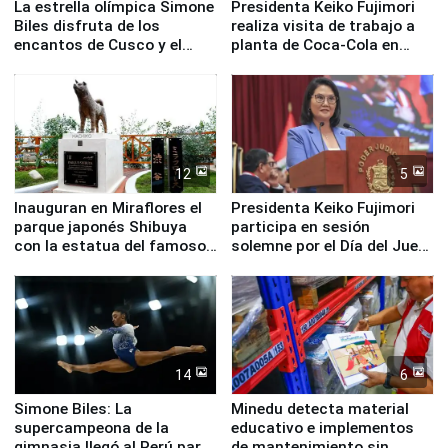
La estrella olímpica Simone
Presidenta Keiko Fujimori
Biles disfruta de los
realiza visita de trabajo a
encantos de Cusco y el
planta de Coca-Cola en
Valle Sagrado
Pucusana
12
5
Inauguran en Miraflores el
Presidenta Keiko Fujimori
parque japonés Shibuya
participa en sesión
con la estatua del famoso
solemne por el Día del Juez
perro Hachiko
y la Jueza
14
6
Simone Biles: La
Minedu detecta material
supercampeona de la
educativo e implementos
gimnasia llegó al Perú para
de mantenimiento sin