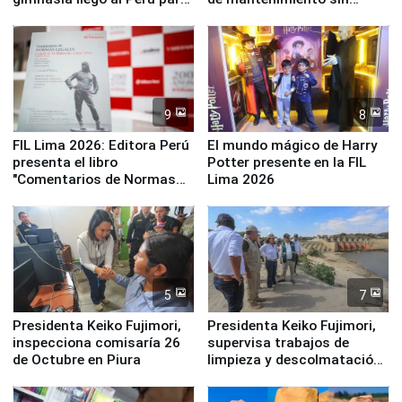
empezar cuenta regresiva a
distribuir en almacenes de
Panamericanos Lima 2027
la UGEL 2
9
8
FIL Lima 2026: Editora Perú
El mundo mágico de Harry
presenta el libro
Potter presente en la FIL
"Comentarios de Normas
Lima 2026
Legales: Laboral Vl .
Derecho Colectivo"
5
7
Presidenta Keiko Fujimori,
Presidenta Keiko Fujimori,
inspecciona comisaría 26
supervisa trabajos de
de Octubre en Piura
limpieza y descolmatación
en río Piura