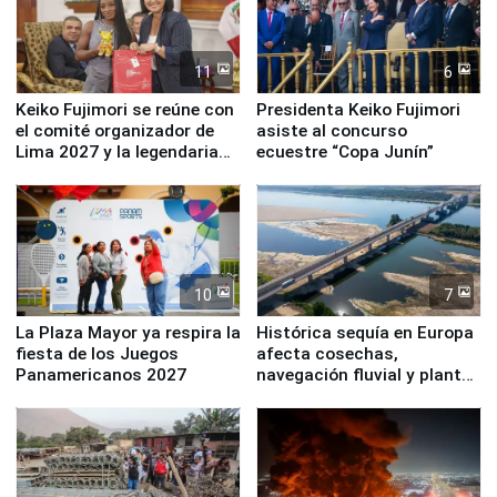
11
6
Keiko Fujimori se reúne con
Presidenta Keiko Fujimori
el comité organizador de
asiste al concurso
Lima 2027 y la legendaria
ecuestre “Copa Junín”
Simone Biles
10
7
La Plaza Mayor ya respira la
Histórica sequía en Europa
fiesta de los Juegos
afecta cosechas,
Panamericanos 2027
navegación fluvial y plantas
nucleares