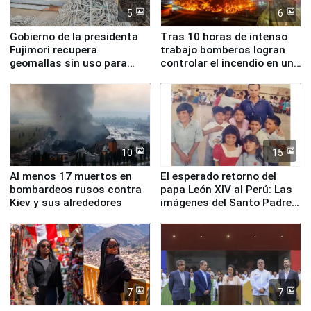
5
6
Gobierno de la presidenta
Tras 10 horas de intenso
Fujimori recupera
trabajo bomberos logran
geomallas sin uso para
controlar el incendio en una
proteger Santa Eulalia ante
planta química de Santiago
Fenómeno El Niño
de Chile
10
15
Al menos 17 muertos en
El esperado retorno del
bombardeos rusos contra
papa León XIV al Perú: Las
Kiev y sus alrededores
imágenes del Santo Padre
en su labor pastoral en
nuestro país
7
7