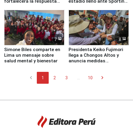
fortalecerá la respuesta
estadio lleno ante Sporting
ante el fenómeno El Niño
Cristal
7
8
Simone Biles comparte en
Presidenta Keiko Fujimori
Lima un mensaje sobre
llega a Chongos Altos y
salud mental y bienestar
anuncia medidas
inmediatas en vivienda,
educación, salud y empleo
chevron_left
chevron_right
1
2
3
...
10