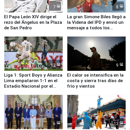
7
8
El Papa León XIV dirige el
La gran Simone Biles llegó a
rezo del Ángelus en la Plaza
la Videna del IPD y envió un
de San Pedro
mensaje a todos los
deportistas del Perú
12
9
Liga 1: Sport Boys y Alianza
El calor se intensifica en la
Lima empataron 1-1 en el
costa y sierra tras días de
Estadio Nacional por el
frío y vientos
Torneo Clausura
6
12