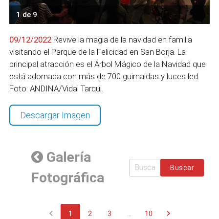
1 de 9
09/12/2022
Revive la magia de la navidad en familia
visitando el Parque de la Felicidad en San Borja. La
principal atracción es el Árbol Mágico de la Navidad que
está adornada con más de 700 guirnaldas y luces led.
Foto: ANDINA/Vidal Tarqui.
Descargar Imagen
Galería
Buscar
Fotográfica
chevron_left
chevron_right
1
2
3
...
10