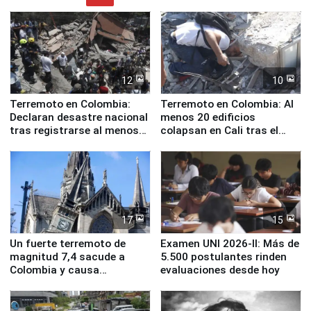
12
10
Terremoto en Colombia:
Terremoto en Colombia: Al
Declaran desastre nacional
menos 20 edificios
tras registrarse al menos
colapsan en Cali tras el
111 fallecidos
sismo de magnitud 7,4
17
15
Un fuerte terremoto de
Examen UNI 2026-II: Más de
magnitud 7,4 sacude a
5.500 postulantes rinden
Colombia y causa
evaluaciones desde hoy
evacuaciones en Bogotá