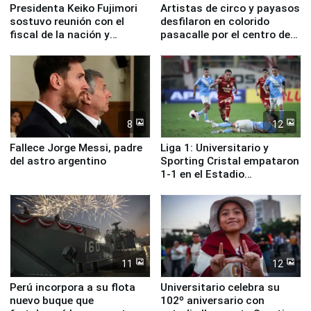
Presidenta Keiko Fujimori
Artistas de circo y payasos
sostuvo reunión con el
desfilaron en colorido
fiscal de la nación y
pasacalle por el centro de
ministros de Estado
Lima
8
12
Fallece Jorge Messi, padre
Liga 1: Universitario y
del astro argentino
Sporting Cristal empataron
1-1 en el Estadio
Monumental
11
12
Perú incorpora a su flota
Universitario celebra su
nuevo buque que
102º aniversario con