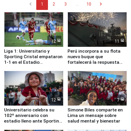
chevron_left
chevron_right
1
2
3
...
10
12
11
Liga 1: Universitario y
Perú incorpora a su flota
Sporting Cristal empataron
nuevo buque que
1-1 en el Estadio
fortalecerá la respuesta
Monumental
ante el fenómeno El Niño
12
7
Universitario celebra su
Simone Biles comparte en
102º aniversario con
Lima un mensaje sobre
estadio lleno ante Sporting
salud mental y bienestar
Cristal