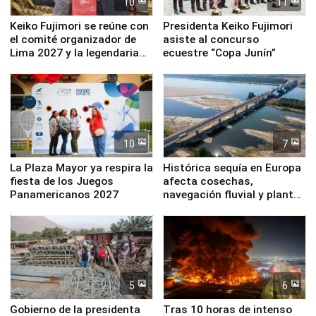
10
11
Keiko Fujimori se reúne con
Presidenta Keiko Fujimori
el comité organizador de
asiste al concurso
Lima 2027 y la legendaria
ecuestre “Copa Junín”
Simone Biles
10
7
La Plaza Mayor ya respira la
Histórica sequía en Europa
fiesta de los Juegos
afecta cosechas,
Panamericanos 2027
navegación fluvial y plantas
nucleares
5
6
Gobierno de la presidenta
Tras 10 horas de intenso