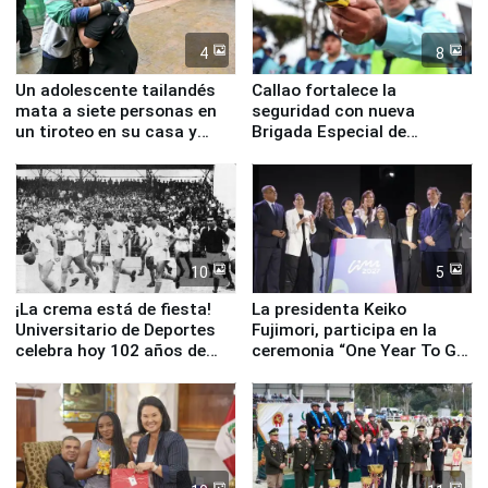
4
8
Un adolescente tailandés
Callao fortalece la
mata a siete personas en
seguridad con nueva
un tiroteo en su casa y
Brigada Especial de
escuela
Turismo y moderno
equipamiento para
Serenazgo
10
5
¡La crema está de fiesta!
La presidenta Keiko
Universitario de Deportes
Fujimori, participa en la
celebra hoy 102 años de
ceremonia “One Year To Go
fundación
de Lima 2027”