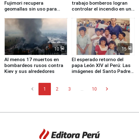
Fujimori recupera
trabajo bomberos logran
geomallas sin uso para
controlar el incendio en una
proteger Santa Eulalia ante
planta química de Santiago
Fenómeno El Niño
de Chile
10
15
Al menos 17 muertos en
El esperado retorno del
bombardeos rusos contra
papa León XIV al Perú: Las
Kiev y sus alrededores
imágenes del Santo Padre
en su labor pastoral en
nuestro país
chevron_left
chevron_right
1
2
3
...
10