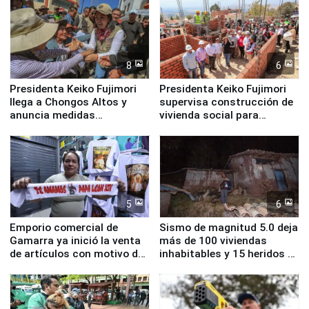
8
6
Presidenta Keiko Fujimori
Presidenta Keiko Fujimori
llega a Chongos Altos y
supervisa construcción de
anuncia medidas
vivienda social para
inmediatas en vivienda,
familias afectadas por
educación, salud y empleo
sismo en Junín
5
6
Emporio comercial de
Sismo de magnitud 5.0 deja
Gamarra ya inició la venta
más de 100 viviendas
de artículos con motivo de
inhabitables y 15 heridos en
la visita del papa León XIV
Junín