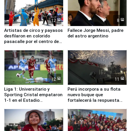
12
8
Artistas de circo y payasos
Fallece Jorge Messi, padre
desfilaron en colorido
del astro argentino
pasacalle por el centro de
Lima
12
11
Liga 1: Universitario y
Perú incorpora a su flota
Sporting Cristal empataron
nuevo buque que
1-1 en el Estadio
fortalecerá la respuesta
Monumental
ante el fenómeno El Niño