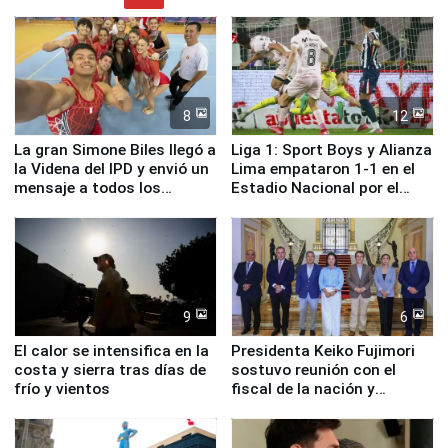
8
12
La gran Simone Biles llegó a
Liga 1: Sport Boys y Alianza
la Videna del IPD y envió un
Lima empataron 1-1 en el
mensaje a todos los
Estadio Nacional por el
deportistas del Perú
Torneo Clausura
9
6
El calor se intensifica en la
Presidenta Keiko Fujimori
costa y sierra tras días de
sostuvo reunión con el
frío y vientos
fiscal de la nación y
ministros de Estado