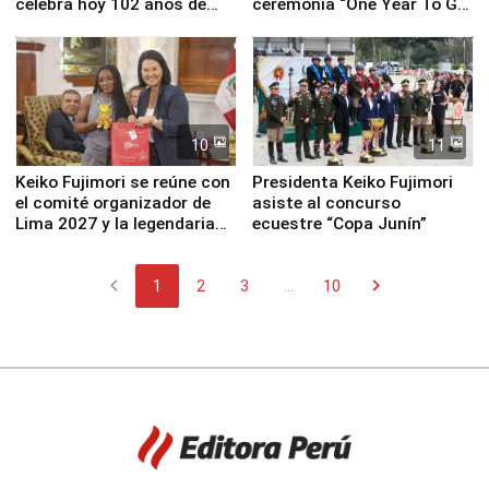
celebra hoy 102 años de
ceremonia “One Year To Go
fundación
de Lima 2027”
10
11
Keiko Fujimori se reúne con
Presidenta Keiko Fujimori
el comité organizador de
asiste al concurso
Lima 2027 y la legendaria
ecuestre “Copa Junín”
Simone Biles
chevron_left
chevron_right
1
2
3
...
10