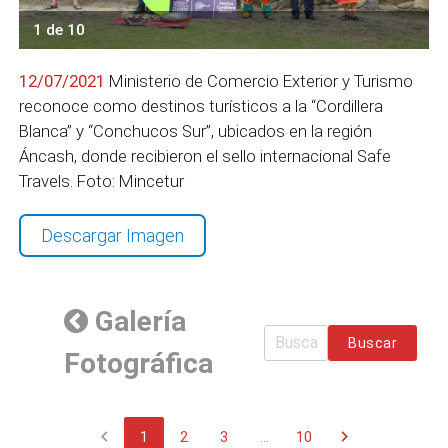
1 de 10
12/07/2021
Ministerio de Comercio Exterior y Turismo
reconoce como destinos turísticos a la “Cordillera
Blanca” y “Conchucos Sur”, ubicados en la región
Áncash, donde recibieron el sello internacional Safe
Travels. Foto: Mincetur
Descargar Imagen
Galería
Buscar
Fotográfica
chevron_left
chevron_right
1
2
3
...
10