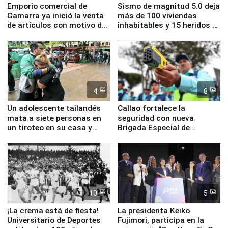
Emporio comercial de
Sismo de magnitud 5.0 deja
Gamarra ya inició la venta
más de 100 viviendas
de artículos con motivo de
inhabitables y 15 heridos en
la visita del papa León XIV
Junín
4
8
Un adolescente tailandés
Callao fortalece la
mata a siete personas en
seguridad con nueva
un tiroteo en su casa y
Brigada Especial de
escuela
Turismo y moderno
equipamiento para
Serenazgo
10
5
¡La crema está de fiesta!
La presidenta Keiko
Universitario de Deportes
Fujimori, participa en la