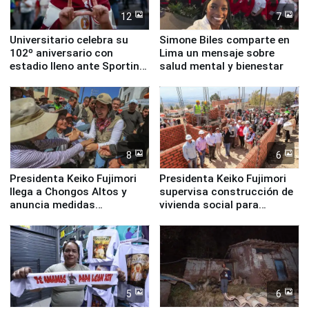
12
7
Universitario celebra su
Simone Biles comparte en
102º aniversario con
Lima un mensaje sobre
estadio lleno ante Sporting
salud mental y bienestar
Cristal
8
6
Presidenta Keiko Fujimori
Presidenta Keiko Fujimori
llega a Chongos Altos y
supervisa construcción de
anuncia medidas
vivienda social para
inmediatas en vivienda,
familias afectadas por
educación, salud y empleo
sismo en Junín
5
6