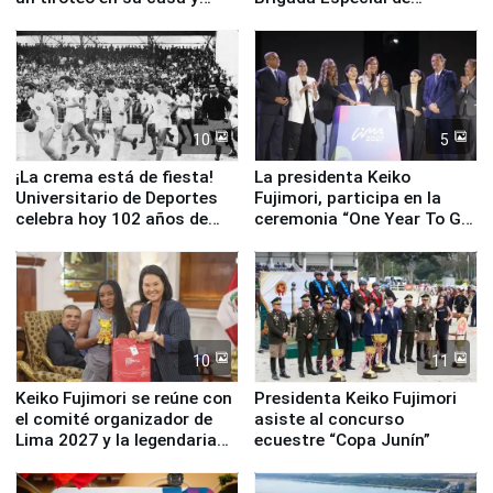
escuela
Turismo y moderno
equipamiento para
Serenazgo
10
5
¡La crema está de fiesta!
La presidenta Keiko
Universitario de Deportes
Fujimori, participa en la
celebra hoy 102 años de
ceremonia “One Year To Go
fundación
de Lima 2027”
10
11
Keiko Fujimori se reúne con
Presidenta Keiko Fujimori
el comité organizador de
asiste al concurso
Lima 2027 y la legendaria
ecuestre “Copa Junín”
Simone Biles