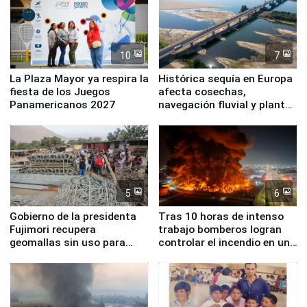
10
7
La Plaza Mayor ya respira la
Histórica sequía en Europa
fiesta de los Juegos
afecta cosechas,
Panamericanos 2027
navegación fluvial y plantas
nucleares
5
6
Gobierno de la presidenta
Tras 10 horas de intenso
Fujimori recupera
trabajo bomberos logran
geomallas sin uso para
controlar el incendio en una
proteger Santa Eulalia ante
planta química de Santiago
Fenómeno El Niño
de Chile