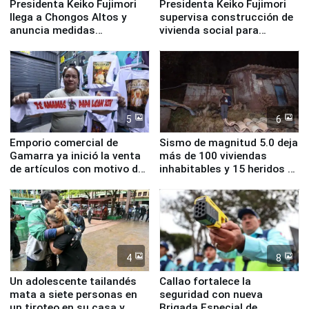
Presidenta Keiko Fujimori
Presidenta Keiko Fujimori
llega a Chongos Altos y
supervisa construcción de
anuncia medidas
vivienda social para
inmediatas en vivienda,
familias afectadas por
educación, salud y empleo
sismo en Junín
5
6
Emporio comercial de
Sismo de magnitud 5.0 deja
Gamarra ya inició la venta
más de 100 viviendas
de artículos con motivo de
inhabitables y 15 heridos en
la visita del papa León XIV
Junín
4
8
Un adolescente tailandés
Callao fortalece la
mata a siete personas en
seguridad con nueva
un tiroteo en su casa y
Brigada Especial de