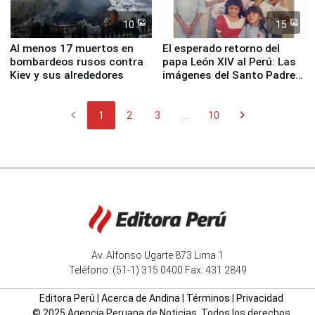
10
15
Al menos 17 muertos en
El esperado retorno del
bombardeos rusos contra
papa León XIV al Perú: Las
Kiev y sus alrededores
imágenes del Santo Padre
en su labor pastoral en
nuestro país
chevron_left
chevron_right
1
2
3
...
10
Av. Alfonso Ugarte 873 Lima 1
Teléfono: (51-1) 315 0400 Fax: 431 2849
Editora Perú
|
Acerca de Andina
|
Términos
|
Privacidad
© 2025 Agencia Peruana de Noticias. Todos los derechos