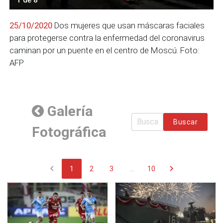
25/10/2020
Dos mujeres que usan máscaras faciales
para protegerse contra la enfermedad del coronavirus
caminan por un puente en el centro de Moscú. Foto:
AFP
Galería
Buscar
Fotográfica
chevron_left
chevron_right
1
2
3
...
10