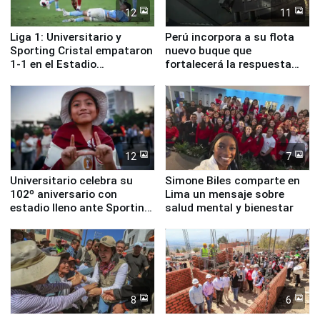
12
11
Liga 1: Universitario y
Perú incorpora a su flota
Sporting Cristal empataron
nuevo buque que
1-1 en el Estadio
fortalecerá la respuesta
Monumental
ante el fenómeno El Niño
12
7
Universitario celebra su
Simone Biles comparte en
102º aniversario con
Lima un mensaje sobre
estadio lleno ante Sporting
salud mental y bienestar
Cristal
8
6