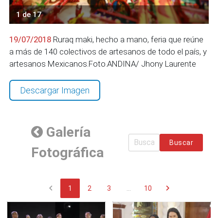
1 de 17
19/07/2018
Ruraq maki, hecho a mano, feria que reúne
a más de 140 colectivos de artesanos de todo el país, y
artesanos Mexicanos.Foto.ANDINA/ Jhony Laurente
Descargar Imagen
Galería
Buscar
Fotográfica
chevron_left
chevron_right
1
2
3
...
10