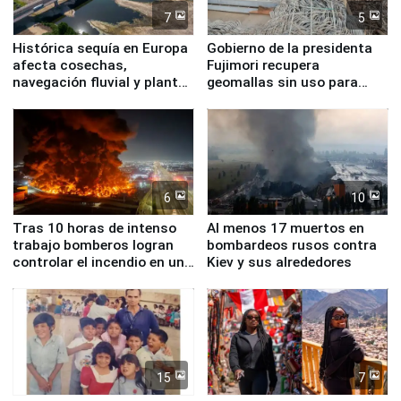
7
5
Histórica sequía en Europa
Gobierno de la presidenta
afecta cosechas,
Fujimori recupera
navegación fluvial y plantas
geomallas sin uso para
nucleares
proteger Santa Eulalia ante
Fenómeno El Niño
6
10
Tras 10 horas de intenso
Al menos 17 muertos en
trabajo bomberos logran
bombardeos rusos contra
controlar el incendio en una
Kiev y sus alrededores
planta química de Santiago
de Chile
15
7