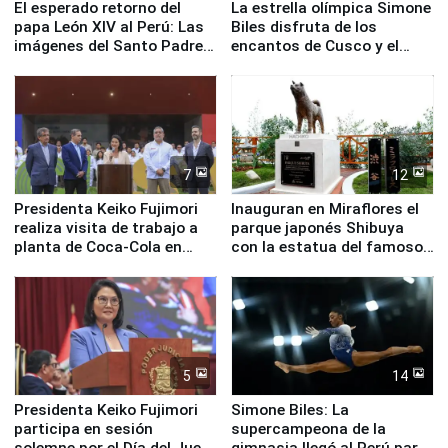
El esperado retorno del
La estrella olímpica Simone
papa León XIV al Perú: Las
Biles disfruta de los
imágenes del Santo Padre
encantos de Cusco y el
en su labor pastoral en
Valle Sagrado
nuestro país
7
12
Presidenta Keiko Fujimori
Inauguran en Miraflores el
realiza visita de trabajo a
parque japonés Shibuya
planta de Coca-Cola en
con la estatua del famoso
Pucusana
perro Hachiko
5
14
Presidenta Keiko Fujimori
Simone Biles: La
participa en sesión
supercampeona de la
solemne por el Día del Juez
gimnasia llegó al Perú para