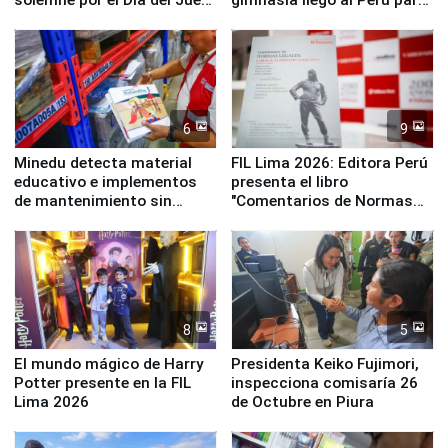
y la Jueza
empezar cuenta regresiva a
Panamericanos Lima 2027
6
9
Minedu detecta material
FIL Lima 2026: Editora Perú
educativo e implementos
presenta el libro
de mantenimiento sin
"Comentarios de Normas
distribuir en almacenes de
Legales: Laboral Vl .
la UGEL 2
Derecho Colectivo"
8
5
El mundo mágico de Harry
Presidenta Keiko Fujimori,
Potter presente en la FIL
inspecciona comisaría 26
Lima 2026
de Octubre en Piura