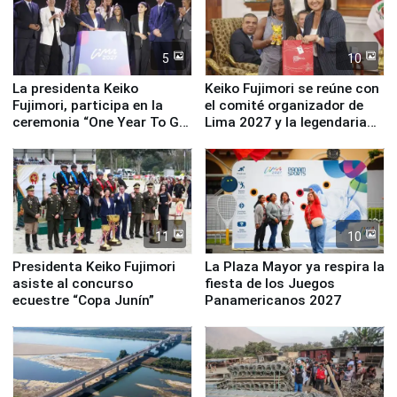
5
10
La presidenta Keiko
Keiko Fujimori se reúne con
Fujimori, participa en la
el comité organizador de
ceremonia “One Year To Go
Lima 2027 y la legendaria
de Lima 2027”
Simone Biles
11
10
Presidenta Keiko Fujimori
La Plaza Mayor ya respira la
asiste al concurso
fiesta de los Juegos
ecuestre “Copa Junín”
Panamericanos 2027