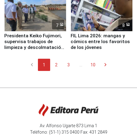
7
8
Presidenta Keiko Fujimori,
FIL Lima 2026: mangas y
supervisa trabajos de
cómics entre los favoritos
limpieza y descolmatación
de los jóvenes
en río Piura
chevron_left
chevron_right
1
2
3
...
10
Av. Alfonso Ugarte 873 Lima 1
Teléfono: (51-1) 315 0400 Fax: 431 2849