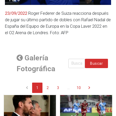
23/09/2022
Roger Federer de Suiza reacciona después
de jugar su último partido de dobles con Rafael Nadal de
España del Equipo de Europa en la Copa Laver 2022 en
el O2 Arena de Londres. Foto: AFP
Galería
Buscar
Fotográfica
chevron_left
chevron_right
1
2
3
...
10