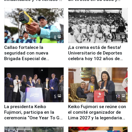
Junín
escuela
8
10
Callao fortalece la
¡La crema está de fiesta!
seguridad con nueva
Universitario de Deportes
Brigada Especial de
celebra hoy 102 años de
Turismo y moderno
fundación
equipamiento para
Serenazgo
5
10
La presidenta Keiko
Keiko Fujimori se reúne con
Fujimori, participa en la
el comité organizador de
ceremonia “One Year To Go
Lima 2027 y la legendaria
de Lima 2027”
Simone Biles