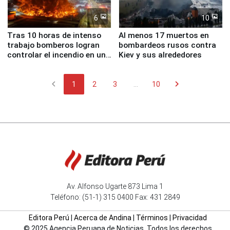
6
10
Tras 10 horas de intenso
Al menos 17 muertos en
trabajo bomberos logran
bombardeos rusos contra
controlar el incendio en una
Kiev y sus alrededores
planta química de Santiago
de Chile
chevron_left
chevron_right
1
2
3
...
10
Av. Alfonso Ugarte 873 Lima 1
Teléfono: (51-1) 315 0400 Fax: 431 2849
Editora Perú
|
Acerca de Andina
|
Términos
|
Privacidad
© 2025 Agencia Peruana de Noticias. Todos los derechos