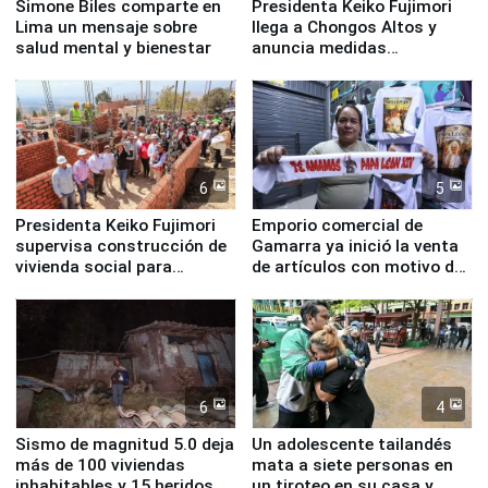
Simone Biles comparte en
Presidenta Keiko Fujimori
Lima un mensaje sobre
llega a Chongos Altos y
salud mental y bienestar
anuncia medidas
inmediatas en vivienda,
educación, salud y empleo
6
5
Presidenta Keiko Fujimori
Emporio comercial de
supervisa construcción de
Gamarra ya inició la venta
vivienda social para
de artículos con motivo de
familias afectadas por
la visita del papa León XIV
sismo en Junín
6
4
Sismo de magnitud 5.0 deja
Un adolescente tailandés
más de 100 viviendas
mata a siete personas en
inhabitables y 15 heridos en
un tiroteo en su casa y