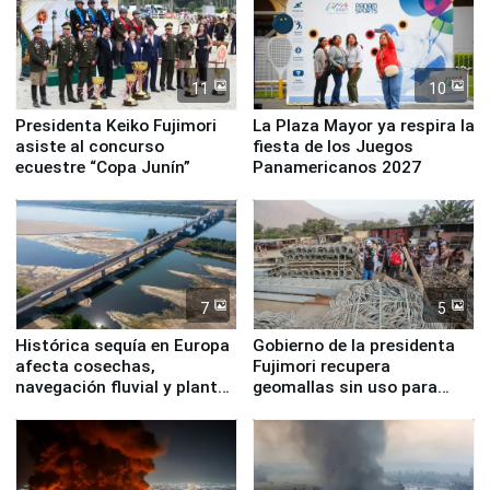
11
10
Presidenta Keiko Fujimori
La Plaza Mayor ya respira la
asiste al concurso
fiesta de los Juegos
ecuestre “Copa Junín”
Panamericanos 2027
7
5
Histórica sequía en Europa
Gobierno de la presidenta
afecta cosechas,
Fujimori recupera
navegación fluvial y plantas
geomallas sin uso para
nucleares
proteger Santa Eulalia ante
Fenómeno El Niño