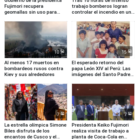
Gobierno de la presidenta
Tras 10 horas de intenso
Fujimori recupera
trabajo bomberos logran
geomallas sin uso para
controlar el incendio en una
proteger Santa Eulalia ante
planta química de Santiago
Fenómeno El Niño
de Chile
10
15
Al menos 17 muertos en
El esperado retorno del
bombardeos rusos contra
papa León XIV al Perú: Las
Kiev y sus alrededores
imágenes del Santo Padre
en su labor pastoral en
nuestro país
7
7
La estrella olímpica Simone
Presidenta Keiko Fujimori
Biles disfruta de los
realiza visita de trabajo a
encantos de Cusco y el
planta de Coca-Cola en