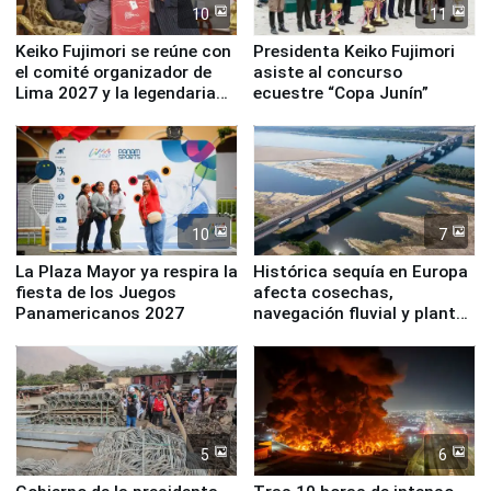
10
11
Keiko Fujimori se reúne con
Presidenta Keiko Fujimori
el comité organizador de
asiste al concurso
Lima 2027 y la legendaria
ecuestre “Copa Junín”
Simone Biles
10
7
La Plaza Mayor ya respira la
Histórica sequía en Europa
fiesta de los Juegos
afecta cosechas,
Panamericanos 2027
navegación fluvial y plantas
nucleares
5
6