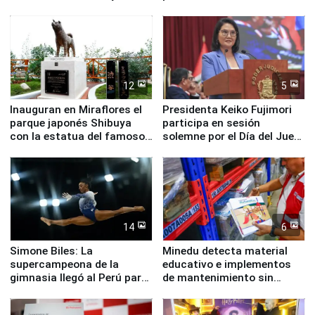
Valle Sagrado
Pucusana
12
5
Inauguran en Miraflores el
Presidenta Keiko Fujimori
parque japonés Shibuya
participa en sesión
con la estatua del famoso
solemne por el Día del Juez
perro Hachiko
y la Jueza
14
6
Simone Biles: La
Minedu detecta material
supercampeona de la
educativo e implementos
gimnasia llegó al Perú para
de mantenimiento sin
empezar cuenta regresiva a
distribuir en almacenes de
Panamericanos Lima 2027
la UGEL 2