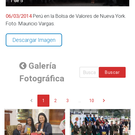
1 de 5
06/03/2014
Perú en la Bolsa de Valores de Nueva York.
Foto. Mauricio Vargas.
Descargar Imagen
Galería
Buscar
Fotográfica
chevron_left
chevron_right
1
2
3
...
10