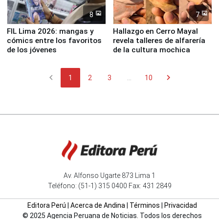
8
7
FIL Lima 2026: mangas y
Hallazgo en Cerro Mayal
cómics entre los favoritos
revela talleres de alfarería
de los jóvenes
de la cultura mochica
chevron_left
chevron_right
1
2
3
...
10
Av. Alfonso Ugarte 873 Lima 1
Teléfono: (51-1) 315 0400 Fax: 431 2849
Editora Perú
|
Acerca de Andina
|
Términos
|
Privacidad
© 2025 Agencia Peruana de Noticias. Todos los derechos