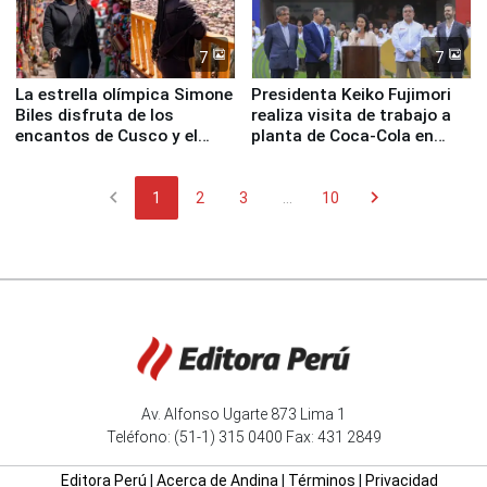
7
7
La estrella olímpica Simone
Presidenta Keiko Fujimori
Biles disfruta de los
realiza visita de trabajo a
encantos de Cusco y el
planta de Coca-Cola en
Valle Sagrado
Pucusana
chevron_left
chevron_right
1
2
3
...
10
Av. Alfonso Ugarte 873 Lima 1
Teléfono: (51-1) 315 0400 Fax: 431 2849
Editora Perú
|
Acerca de Andina
|
Términos
|
Privacidad