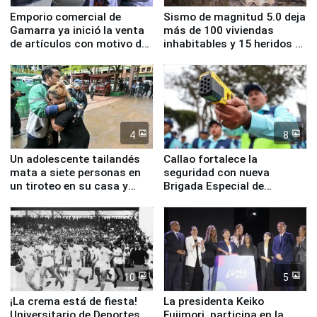
Emporio comercial de
Sismo de magnitud 5.0 deja
Gamarra ya inició la venta
más de 100 viviendas
de artículos con motivo de
inhabitables y 15 heridos en
la visita del papa León XIV
Junín
4
8
Un adolescente tailandés
Callao fortalece la
mata a siete personas en
seguridad con nueva
un tiroteo en su casa y
Brigada Especial de
escuela
Turismo y moderno
equipamiento para
Serenazgo
10
5
¡La crema está de fiesta!
La presidenta Keiko
Universitario de Deportes
Fujimori, participa en la