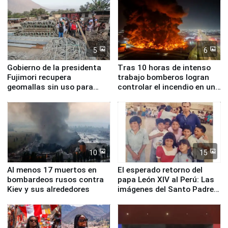
5
6
Gobierno de la presidenta
Tras 10 horas de intenso
Fujimori recupera
trabajo bomberos logran
geomallas sin uso para
controlar el incendio en una
proteger Santa Eulalia ante
planta química de Santiago
Fenómeno El Niño
de Chile
10
15
Al menos 17 muertos en
El esperado retorno del
bombardeos rusos contra
papa León XIV al Perú: Las
Kiev y sus alrededores
imágenes del Santo Padre
en su labor pastoral en
nuestro país