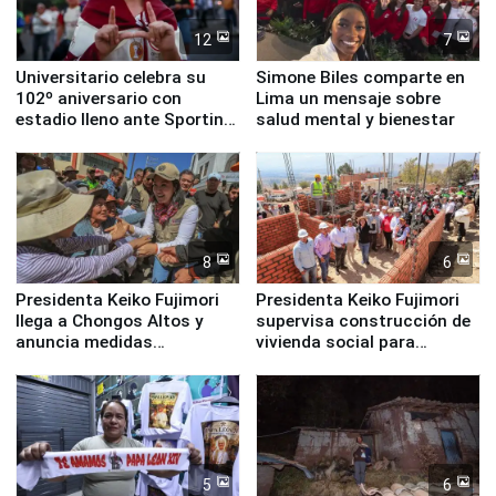
12
7
Universitario celebra su
Simone Biles comparte en
102º aniversario con
Lima un mensaje sobre
estadio lleno ante Sporting
salud mental y bienestar
Cristal
8
6
Presidenta Keiko Fujimori
Presidenta Keiko Fujimori
llega a Chongos Altos y
supervisa construcción de
anuncia medidas
vivienda social para
inmediatas en vivienda,
familias afectadas por
educación, salud y empleo
sismo en Junín
5
6