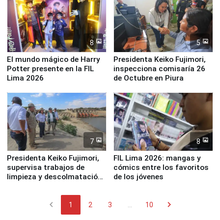
8
5
El mundo mágico de Harry
Presidenta Keiko Fujimori,
Potter presente en la FIL
inspecciona comisaría 26
Lima 2026
de Octubre en Piura
7
8
Presidenta Keiko Fujimori,
FIL Lima 2026: mangas y
supervisa trabajos de
cómics entre los favoritos
limpieza y descolmatación
de los jóvenes
en río Piura
chevron_left
chevron_right
1
2
3
...
10