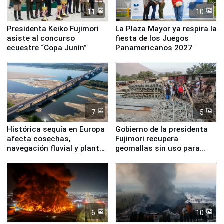
11
10
Presidenta Keiko Fujimori
La Plaza Mayor ya respira la
asiste al concurso
fiesta de los Juegos
ecuestre “Copa Junín”
Panamericanos 2027
7
5
Histórica sequía en Europa
Gobierno de la presidenta
afecta cosechas,
Fujimori recupera
navegación fluvial y plantas
geomallas sin uso para
nucleares
proteger Santa Eulalia ante
Fenómeno El Niño
6
10