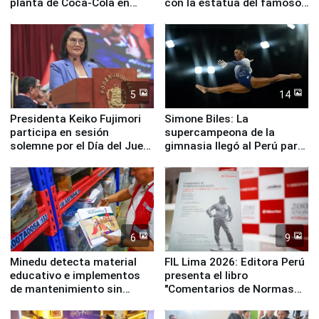
planta de Coca-Cola en
con la estatua del famoso
Pucusana
perro Hachiko
5
14
Presidenta Keiko Fujimori
Simone Biles: La
participa en sesión
supercampeona de la
solemne por el Día del Juez
gimnasia llegó al Perú para
y la Jueza
empezar cuenta regresiva a
Panamericanos Lima 2027
6
9
Minedu detecta material
FIL Lima 2026: Editora Perú
educativo e implementos
presenta el libro
de mantenimiento sin
"Comentarios de Normas
distribuir en almacenes de
Legales: Laboral Vl .
la UGEL 2
Derecho Colectivo"