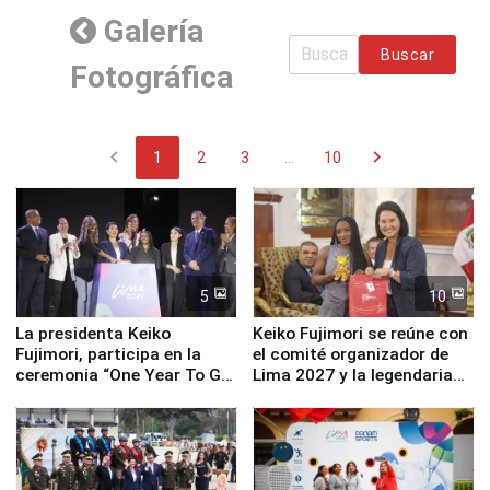
Galería
Buscar
Fotográfica
chevron_left
chevron_right
1
2
3
...
10
5
10
La presidenta Keiko
Keiko Fujimori se reúne con
Fujimori, participa en la
el comité organizador de
ceremonia “One Year To Go
Lima 2027 y la legendaria
de Lima 2027”
Simone Biles