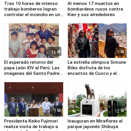
Tras 10 horas de intenso
Al menos 17 muertos en
trabajo bomberos logran
bombardeos rusos contra
controlar el incendio en una
Kiev y sus alrededores
planta química de Santiago
de Chile
15
7
El esperado retorno del
La estrella olímpica Simone
papa León XIV al Perú: Las
Biles disfruta de los
imágenes del Santo Padre
encantos de Cusco y el
en su labor pastoral en
Valle Sagrado
nuestro país
7
12
Presidenta Keiko Fujimori
Inauguran en Miraflores el
realiza visita de trabajo a
parque japonés Shibuya