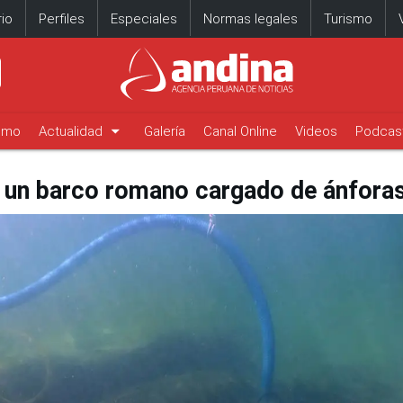
io
Perfiles
Especiales
Normas legales
Turismo
arrow_drop_down
timo
Actualidad
Galería
Canal Online
Videos
Podcas
 un barco romano cargado de ánforas 