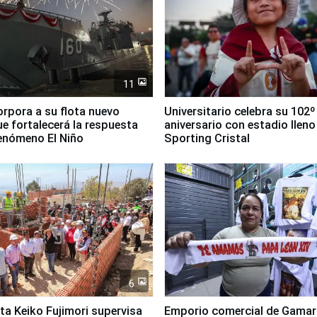
11
orpora a su flota nuevo
Universitario celebra su 102º
e fortalecerá la respuesta
aniversario con estadio lleno
fenómeno El Niño
Sporting Cristal
6
ta Keiko Fujimori supervisa
Emporio comercial de Gamar