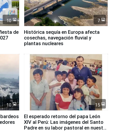
10
7
fiesta de
Histórica sequía en Europa afecta
2027
cosechas, navegación fluvial y
plantas nucleares
10
15
mbardeos
El esperado retorno del papa León
dedores
XIV al Perú: Las imágenes del Santo
Padre en su labor pastoral en nuestro
país