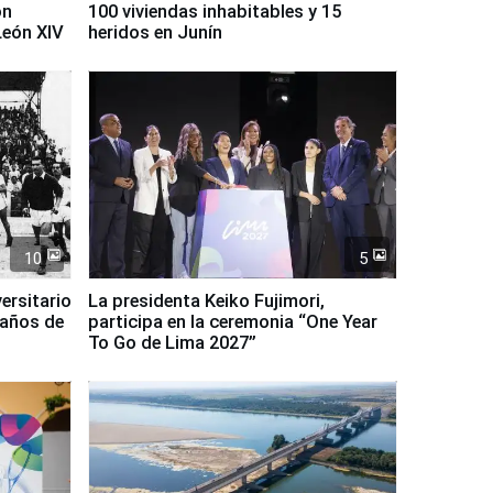
on
100 viviendas inhabitables y 15
León XIV
heridos en Junín
10
5
ersitario
La presidenta Keiko Fujimori,
 años de
participa en la ceremonia “One Year
To Go de Lima 2027”