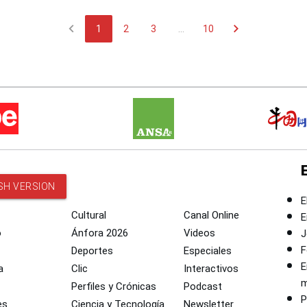
chevron_left
chevron_right
1
2
3
...
10
SH VERSION
E
Cultural
Canal Online
E
o
Ánfora 2026
Videos
J
F
Deportes
Especiales
E
a
Clic
Interactivos
m
Perfiles y Crónicas
Podcast
P
es
Ciencia y Tecnología
Newsletter