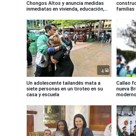
Chongos Altos y anuncia medidas
construc
inmediatas en vivienda, educación,
familias
salud y empleo
Junín
4
Un adolescente tailandés mata a
Callao f
siete personas en un tiroteo en su
nueva Br
casa y escuela
moderno
Serenaz