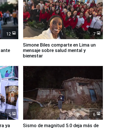
12
7
Simone Biles comparte en Lima un
 ante
mensaje sobre salud mental y
bienestar
5
6
ra ya
Sismo de magnitud 5.0 deja más de