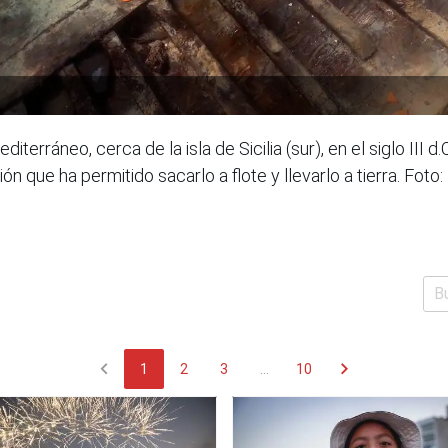
erráneo, cerca de la isla de Sicilia (sur), en el siglo III 
 que ha permitido sacarlo a flote y llevarlo a tierra. Foto:
chevron_left
chevron_right
1
2
3
...
10