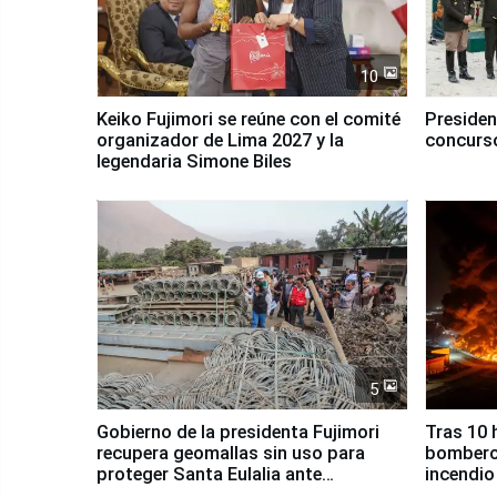
10
Keiko Fujimori se reúne con el comité
Presiden
organizador de Lima 2027 y la
concurso
legendaria Simone Biles
5
Gobierno de la presidenta Fujimori
Tras 10 
recupera geomallas sin uso para
bomberos
proteger Santa Eulalia ante
incendio
Fenómeno El Niño
Santiago