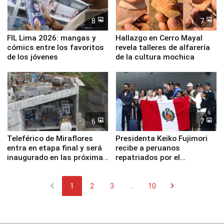
8
7
FIL Lima 2026: mangas y
Hallazgo en Cerro Mayal
cómics entre los favoritos
revela talleres de alfarería
de los jóvenes
de la cultura mochica
6
7
Teleférico de Miraflores
Presidenta Keiko Fujimori
entra en etapa final y será
recibe a peruanos
inaugurado en las próximas
repatriados por el
semanas
terremoto en Venezuela
chevron_left
chevron_right
1
2
3
...
10