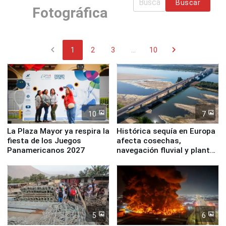
Buscar
Fotográfica
chevron_left
chevron_right
1
2
3
...
10
10
7
La Plaza Mayor ya respira la
Histórica sequía en Europa
fiesta de los Juegos
afecta cosechas,
Panamericanos 2027
navegación fluvial y plantas
nucleares
5
6