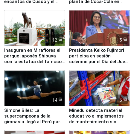
encantos de Cusco y el
planta de Coca-Cola en
Valle Sagrado
Pucusana
12
5
Inauguran en Miraflores el
Presidenta Keiko Fujimori
parque japonés Shibuya
participa en sesión
con la estatua del famoso
solemne por el Día del Juez
perro Hachiko
y la Jueza
14
6
Simone Biles: La
Minedu detecta material
supercampeona de la
educativo e implementos
gimnasia llegó al Perú para
de mantenimiento sin
empezar cuenta regresiva a
distribuir en almacenes de
Panamericanos Lima 2027
la UGEL 2