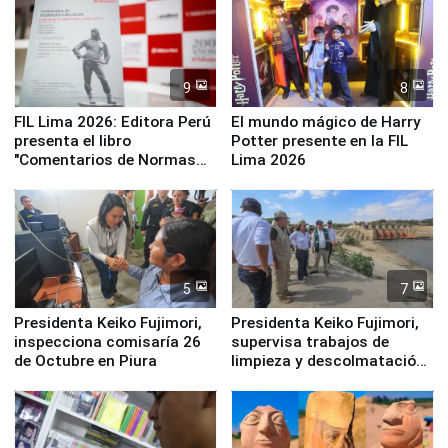
9
8
FIL Lima 2026: Editora Perú
El mundo mágico de Harry
presenta el libro
Potter presente en la FIL
"Comentarios de Normas
Lima 2026
Legales: Laboral Vl .
Derecho Colectivo"
5
7
Presidenta Keiko Fujimori,
Presidenta Keiko Fujimori,
inspecciona comisaría 26
supervisa trabajos de
de Octubre en Piura
limpieza y descolmatación
en río Piura