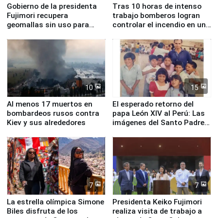
Gobierno de la presidenta
Tras 10 horas de intenso
Fujimori recupera
trabajo bomberos logran
geomallas sin uso para
controlar el incendio en una
proteger Santa Eulalia ante
planta química de Santiago
Fenómeno El Niño
de Chile
10
15
Al menos 17 muertos en
El esperado retorno del
bombardeos rusos contra
papa León XIV al Perú: Las
Kiev y sus alrededores
imágenes del Santo Padre
en su labor pastoral en
nuestro país
7
7
La estrella olímpica Simone
Presidenta Keiko Fujimori
Biles disfruta de los
realiza visita de trabajo a