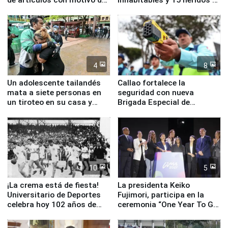
la visita del papa León XIV
Junín
4
8
Un adolescente tailandés
Callao fortalece la
mata a siete personas en
seguridad con nueva
un tiroteo en su casa y
Brigada Especial de
escuela
Turismo y moderno
equipamiento para
Serenazgo
10
5
¡La crema está de fiesta!
La presidenta Keiko
Universitario de Deportes
Fujimori, participa en la
celebra hoy 102 años de
ceremonia “One Year To Go
fundación
de Lima 2027”