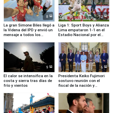
8
12
La gran Simone Biles llegó a
Liga 1: Sport Boys y Alianza
la Videna del IPD y envió un
Lima empataron 1-1 en el
mensaje a todos los
Estadio Nacional por el
deportistas del Perú
Torneo Clausura
9
6
El calor se intensifica en la
Presidenta Keiko Fujimori
costa y sierra tras días de
sostuvo reunión con el
frío y vientos
fiscal de la nación y
ministros de Estado