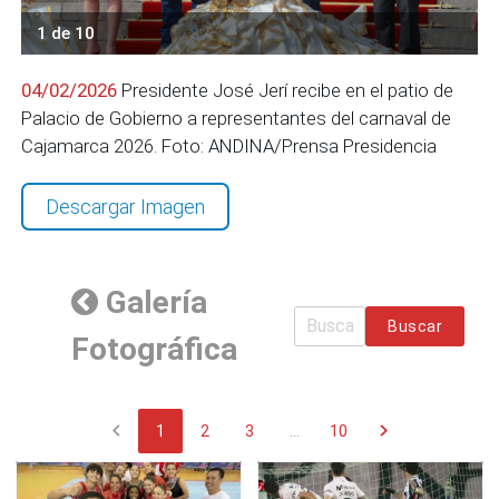
1 de 10
04/02/2026
Presidente José Jerí recibe en el patio de
Palacio de Gobierno a representantes del carnaval de
Cajamarca 2026. Foto: ANDINA/Prensa Presidencia
Descargar Imagen
Galería
Buscar
Fotográfica
chevron_left
chevron_right
1
2
3
...
10