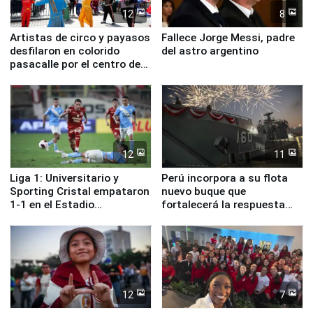
12
8
Artistas de circo y payasos
Fallece Jorge Messi, padre
desfilaron en colorido
del astro argentino
pasacalle por el centro de
Lima
12
11
Liga 1: Universitario y
Perú incorpora a su flota
Sporting Cristal empataron
nuevo buque que
1-1 en el Estadio
fortalecerá la respuesta
Monumental
ante el fenómeno El Niño
12
7