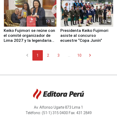
10
11
Keiko Fujimori se reúne con
Presidenta Keiko Fujimori
el comité organizador de
asiste al concurso
Lima 2027 y la legendaria
ecuestre “Copa Junín”
Simone Biles
chevron_left
chevron_right
1
2
3
...
10
Av. Alfonso Ugarte 873 Lima 1
Teléfono: (51-1) 315 0400 Fax: 431 2849