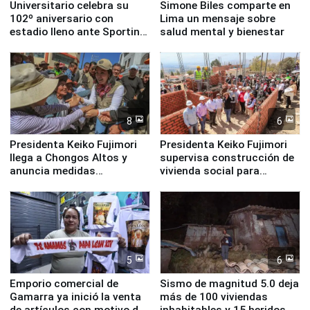
Universitario celebra su
Simone Biles comparte en
102º aniversario con
Lima un mensaje sobre
estadio lleno ante Sporting
salud mental y bienestar
Cristal
8
6
Presidenta Keiko Fujimori
Presidenta Keiko Fujimori
llega a Chongos Altos y
supervisa construcción de
anuncia medidas
vivienda social para
inmediatas en vivienda,
familias afectadas por
educación, salud y empleo
sismo en Junín
5
6
Emporio comercial de
Sismo de magnitud 5.0 deja
Gamarra ya inició la venta
más de 100 viviendas
de artículos con motivo de
inhabitables y 15 heridos en