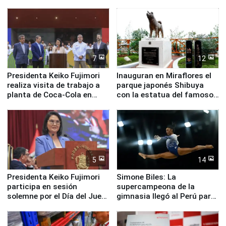
en su labor pastoral en
Valle Sagrado
nuestro país
7
12
Presidenta Keiko Fujimori
Inauguran en Miraflores el
realiza visita de trabajo a
parque japonés Shibuya
planta de Coca-Cola en
con la estatua del famoso
Pucusana
perro Hachiko
5
14
Presidenta Keiko Fujimori
Simone Biles: La
participa en sesión
supercampeona de la
solemne por el Día del Juez
gimnasia llegó al Perú para
y la Jueza
empezar cuenta regresiva a
Panamericanos Lima 2027