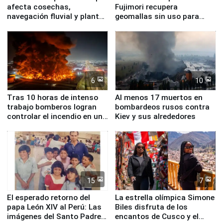
afecta cosechas,
Fujimori recupera
navegación fluvial y plantas
geomallas sin uso para
nucleares
proteger Santa Eulalia ante
Fenómeno El Niño
6
10
Tras 10 horas de intenso
Al menos 17 muertos en
trabajo bomberos logran
bombardeos rusos contra
controlar el incendio en una
Kiev y sus alrededores
planta química de Santiago
de Chile
15
7
El esperado retorno del
La estrella olímpica Simone
papa León XIV al Perú: Las
Biles disfruta de los
imágenes del Santo Padre
encantos de Cusco y el