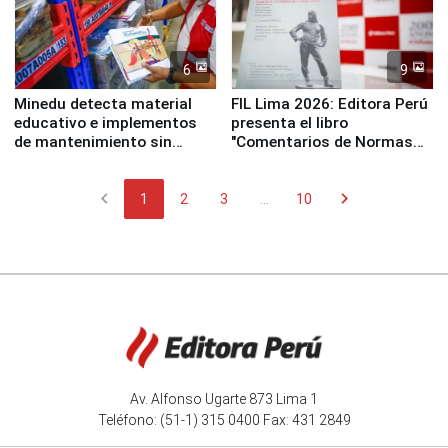
6
9
Minedu detecta material
FIL Lima 2026: Editora Perú
educativo e implementos
presenta el libro
de mantenimiento sin
"Comentarios de Normas
distribuir en almacenes de
Legales: Laboral Vl .
la UGEL 2
Derecho Colectivo"
chevron_left
chevron_right
1
2
3
...
10
Av. Alfonso Ugarte 873 Lima 1
Teléfono: (51-1) 315 0400 Fax: 431 2849