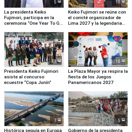
5
10
La presidenta Keiko
Keiko Fujimori se reúne con
Fujimori, participa en la
el comité organizador de
ceremonia “One Year To Go
Lima 2027 y la legendaria
de Lima 2027”
Simone Biles
11
10
Presidenta Keiko Fujimori
La Plaza Mayor ya respira la
asiste al concurso
fiesta de los Juegos
ecuestre “Copa Junín”
Panamericanos 2027
7
5
Histórica sequía en Europa
Gobierno de la presidenta