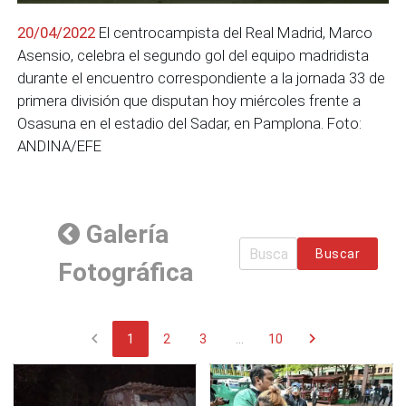
20/04/2022
El centrocampista del Real Madrid, Marco
Asensio, celebra el segundo gol del equipo madridista
durante el encuentro correspondiente a la jornada 33 de
primera división que disputan hoy miércoles frente a
Osasuna en el estadio del Sadar, en Pamplona. Foto:
ANDINA/EFE
Galería
Buscar
Fotográfica
chevron_left
chevron_right
1
2
3
...
10