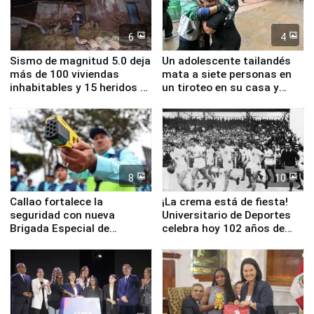
6
4
Sismo de magnitud 5.0 deja
Un adolescente tailandés
más de 100 viviendas
mata a siete personas en
inhabitables y 15 heridos en
un tiroteo en su casa y
Junín
escuela
8
10
Callao fortalece la
¡La crema está de fiesta!
seguridad con nueva
Universitario de Deportes
Brigada Especial de
celebra hoy 102 años de
Turismo y moderno
fundación
equipamiento para
Serenazgo