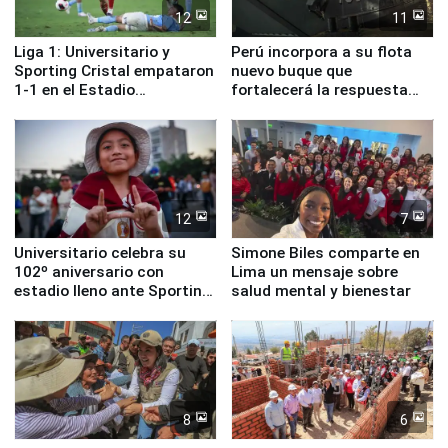
12
11
Liga 1: Universitario y
Perú incorpora a su flota
Sporting Cristal empataron
nuevo buque que
1-1 en el Estadio
fortalecerá la respuesta
Monumental
ante el fenómeno El Niño
12
7
Universitario celebra su
Simone Biles comparte en
102º aniversario con
Lima un mensaje sobre
estadio lleno ante Sporting
salud mental y bienestar
Cristal
8
6