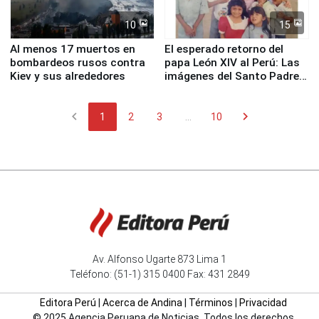
10
15
Al menos 17 muertos en
El esperado retorno del
bombardeos rusos contra
papa León XIV al Perú: Las
Kiev y sus alrededores
imágenes del Santo Padre
en su labor pastoral en
nuestro país
chevron_left
chevron_right
1
2
3
...
10
Av. Alfonso Ugarte 873 Lima 1
Teléfono: (51-1) 315 0400 Fax: 431 2849
Editora Perú
|
Acerca de Andina
|
Términos
|
Privacidad
© 2025 Agencia Peruana de Noticias. Todos los derechos