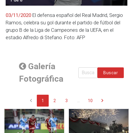
03/11/2020
El defensa español del Real Madrid, Sergio
Ramos, celebra su gol durante el partido de fútbol del
grupo B de la Liga de Campeones de la UEFA, en el
estadio Alfredo di Stefano. Foto: AFP
Galería
Buscar
Fotográfica
chevron_left
chevron_right
1
2
3
...
10