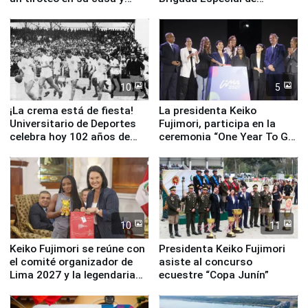
escuela
Turismo y moderno
equipamiento para
Serenazgo
10
5
¡La crema está de fiesta!
La presidenta Keiko
Universitario de Deportes
Fujimori, participa en la
celebra hoy 102 años de
ceremonia “One Year To Go
fundación
de Lima 2027”
10
11
Keiko Fujimori se reúne con
Presidenta Keiko Fujimori
el comité organizador de
asiste al concurso
Lima 2027 y la legendaria
ecuestre “Copa Junín”
Simone Biles