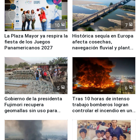
10
7
La Plaza Mayor ya respira la
Histórica sequía en Europa
fiesta de los Juegos
afecta cosechas,
Panamericanos 2027
navegación fluvial y plantas
nucleares
5
6
Gobierno de la presidenta
Tras 10 horas de intenso
Fujimori recupera
trabajo bomberos logran
geomallas sin uso para
controlar el incendio en una
proteger Santa Eulalia ante
planta química de Santiago
Fenómeno El Niño
de Chile