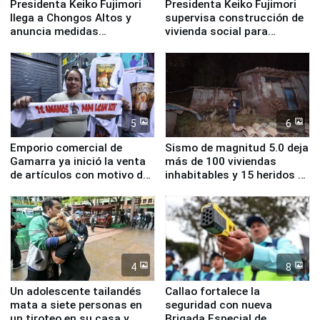
Presidenta Keiko Fujimori
Presidenta Keiko Fujimori
llega a Chongos Altos y
supervisa construcción de
anuncia medidas
vivienda social para
inmediatas en vivienda,
familias afectadas por
educación, salud y empleo
sismo en Junín
5
6
Emporio comercial de
Sismo de magnitud 5.0 deja
Gamarra ya inició la venta
más de 100 viviendas
de artículos con motivo de
inhabitables y 15 heridos en
la visita del papa León XIV
Junín
4
8
Un adolescente tailandés
Callao fortalece la
mata a siete personas en
seguridad con nueva
un tiroteo en su casa y
Brigada Especial de