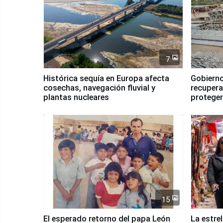
7
Histórica sequía en Europa afecta
Gobierno
cosechas, navegación fluvial y
recupera
plantas nucleares
proteger
Fenómen
15
El esperado retorno del papa León
La estre