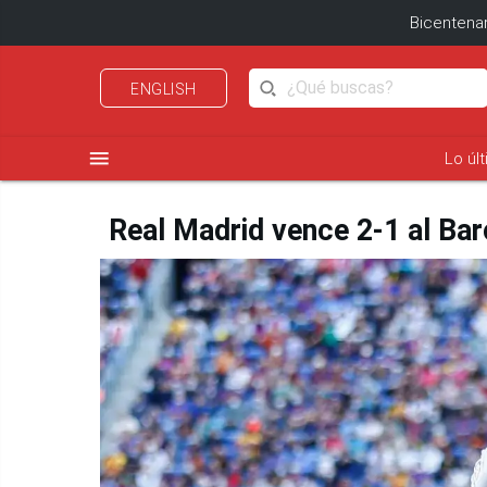
Bicentenar
ENGLISH
menu
Lo úl
Real Madrid vence 2-1 al Ba