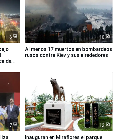
6
10
bajo
Al menos 17 muertos en bombardeos
l
rusos contra Kiev y sus alrededores
ca de
7
12
liza
Inauguran en Miraflores el parque