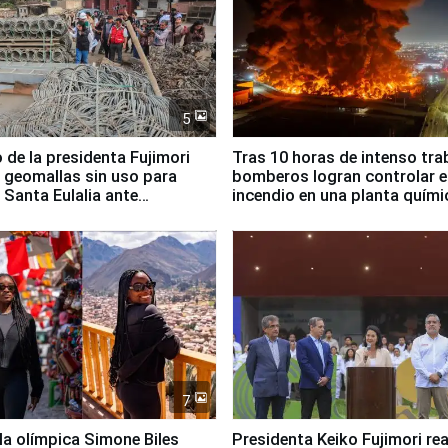
5
 de la presidenta Fujimori
Tras 10 horas de intenso tra
 geomallas sin uso para
bomberos logran controlar e
 Santa Eulalia ante
incendio en una planta quími
o El Niño
Santiago de Chile
7
lla olímpica Simone Biles
Presidenta Keiko Fujimori rea