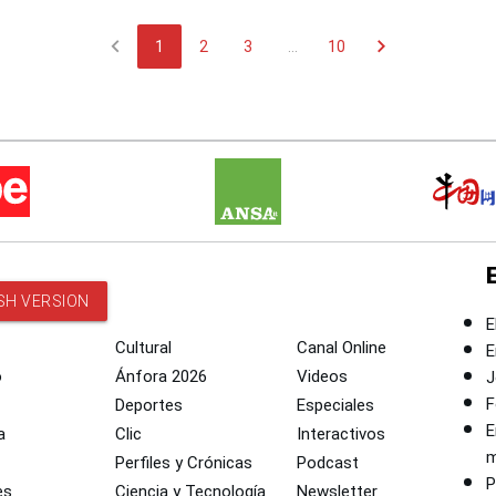
chevron_left
chevron_right
1
2
3
...
10
SH VERSION
E
Cultural
Canal Online
E
o
Ánfora 2026
Videos
J
F
Deportes
Especiales
E
a
Clic
Interactivos
m
Perfiles y Crónicas
Podcast
P
es
Ciencia y Tecnología
Newsletter