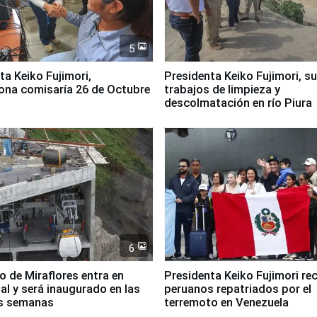
5
jimori,
Presidenta Keiko Fujimori, s
ona comisaría 26 de Octubre
trabajos de limpieza y
descolmatación en río Piura
6
co de Miraflores entra en
Presidenta Keiko Fujimori rec
nal y será inaugurado en las
peruanos repatriados por el
s semanas
terremoto en Venezuela