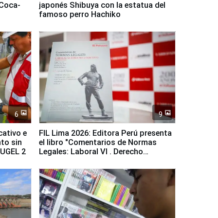
 Coca-
japonés Shibuya con la estatua del
famoso perro Hachiko
6
9
cativo e
FIL Lima 2026: Editora Perú presenta
to sin
el libro "Comentarios de Normas
a UGEL 2
Legales: Laboral Vl . Derecho
Colectivo"