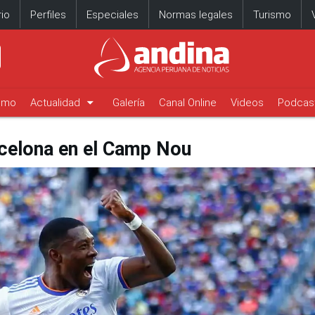
io
Perfiles
Especiales
Normas legales
Turismo
arrow_drop_down
timo
Actualidad
Galería
Canal Online
Videos
Podcas
rcelona en el Camp Nou