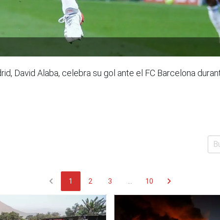
id, David Alaba, celebra su gol ante el FC Barcelona durante
chevron_left
chevron_right
1
2
3
...
10