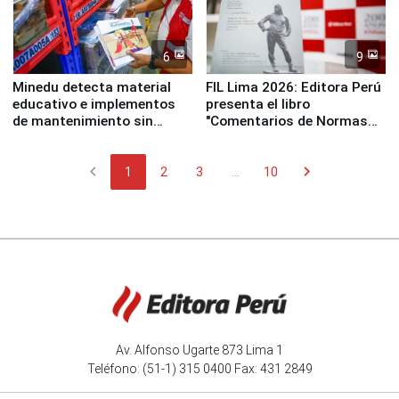
6
9
Minedu detecta material
FIL Lima 2026: Editora Perú
educativo e implementos
presenta el libro
de mantenimiento sin
"Comentarios de Normas
distribuir en almacenes de
Legales: Laboral Vl .
la UGEL 2
Derecho Colectivo"
chevron_left
chevron_right
1
2
3
...
10
Av. Alfonso Ugarte 873 Lima 1
Teléfono: (51-1) 315 0400 Fax: 431 2849