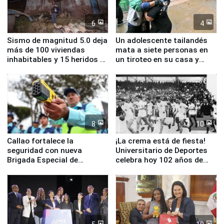
6
4
Sismo de magnitud 5.0 deja
Un adolescente tailandés
más de 100 viviendas
mata a siete personas en
inhabitables y 15 heridos en
un tiroteo en su casa y
Junín
escuela
8
10
Callao fortalece la
¡La crema está de fiesta!
seguridad con nueva
Universitario de Deportes
Brigada Especial de
celebra hoy 102 años de
Turismo y moderno
fundación
equipamiento para
Serenazgo