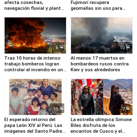
afecta cosechas,
Fujimori recupera
navegación fluvial y plantas
geomallas sin uso para
nucleares
proteger Santa Eulalia ante
Fenómeno El Niño
6
10
Tras 10 horas de intenso
Al menos 17 muertos en
trabajo bomberos logran
bombardeos rusos contra
controlar el incendio en una
Kiev y sus alrededores
planta química de Santiago
de Chile
15
7
El esperado retorno del
La estrella olímpica Simone
papa León XIV al Perú: Las
Biles disfruta de los
imágenes del Santo Padre
encantos de Cusco y el