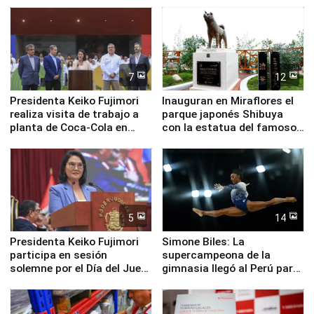
en su labor pastoral en
Valle Sagrado
nuestro país
7
12
Presidenta Keiko Fujimori
Inauguran en Miraflores el
realiza visita de trabajo a
parque japonés Shibuya
planta de Coca-Cola en
con la estatua del famoso
Pucusana
perro Hachiko
5
14
Presidenta Keiko Fujimori
Simone Biles: La
participa en sesión
supercampeona de la
solemne por el Día del Juez
gimnasia llegó al Perú para
y la Jueza
empezar cuenta regresiva a
Panamericanos Lima 2027