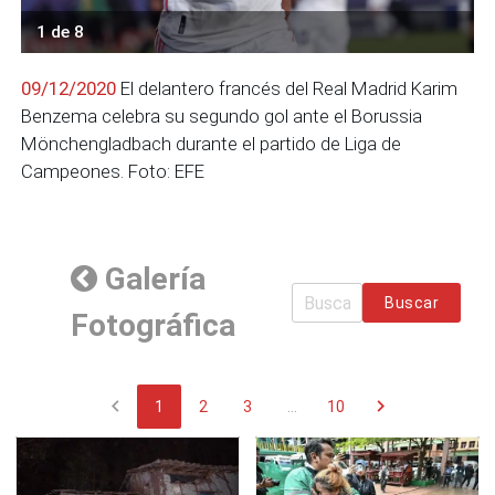
1 de 8
09/12/2020
El delantero francés del Real Madrid Karim
Benzema celebra su segundo gol ante el Borussia
Mönchengladbach durante el partido de Liga de
Campeones. Foto: EFE
Galería
Buscar
Fotográfica
chevron_left
chevron_right
1
2
3
...
10