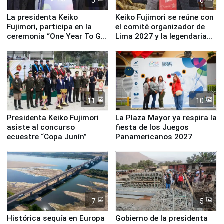
5
10
La presidenta Keiko
Keiko Fujimori se reúne con
Fujimori, participa en la
el comité organizador de
ceremonia “One Year To Go
Lima 2027 y la legendaria
de Lima 2027”
Simone Biles
11
10
Presidenta Keiko Fujimori
La Plaza Mayor ya respira la
asiste al concurso
fiesta de los Juegos
ecuestre “Copa Junín”
Panamericanos 2027
7
5
Histórica sequía en Europa
Gobierno de la presidenta