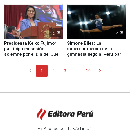
Pucusana
perro Hachiko
5
14
Presidenta Keiko Fujimori
Simone Biles: La
participa en sesión
supercampeona de la
solemne por el Día del Juez
gimnasia llegó al Perú para
y la Jueza
empezar cuenta regresiva a
Panamericanos Lima 2027
chevron_left
chevron_right
1
2
3
...
10
Av. Alfonso Ugarte 873 Lima 1