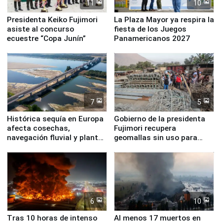
11
10
Presidenta Keiko Fujimori
La Plaza Mayor ya respira la
asiste al concurso
fiesta de los Juegos
ecuestre “Copa Junín”
Panamericanos 2027
7
5
Histórica sequía en Europa
Gobierno de la presidenta
afecta cosechas,
Fujimori recupera
navegación fluvial y plantas
geomallas sin uso para
nucleares
proteger Santa Eulalia ante
Fenómeno El Niño
6
10
Tras 10 horas de intenso
Al menos 17 muertos en