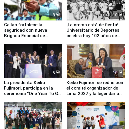
8
10
Callao fortalece la
¡La crema está de fiesta!
seguridad con nueva
Universitario de Deportes
Brigada Especial de
celebra hoy 102 años de
Turismo y moderno
fundación
equipamiento para
Serenazgo
5
10
La presidenta Keiko
Keiko Fujimori se reúne con
Fujimori, participa en la
el comité organizador de
ceremonia “One Year To Go
Lima 2027 y la legendaria
de Lima 2027”
Simone Biles