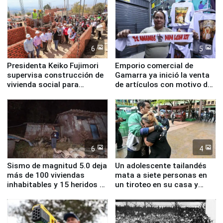
6
5
Presidenta Keiko Fujimori
Emporio comercial de
supervisa construcción de
Gamarra ya inició la venta
vivienda social para
de artículos con motivo de
familias afectadas por
la visita del papa León XIV
sismo en Junín
6
4
Sismo de magnitud 5.0 deja
Un adolescente tailandés
más de 100 viviendas
mata a siete personas en
inhabitables y 15 heridos en
un tiroteo en su casa y
Junín
escuela