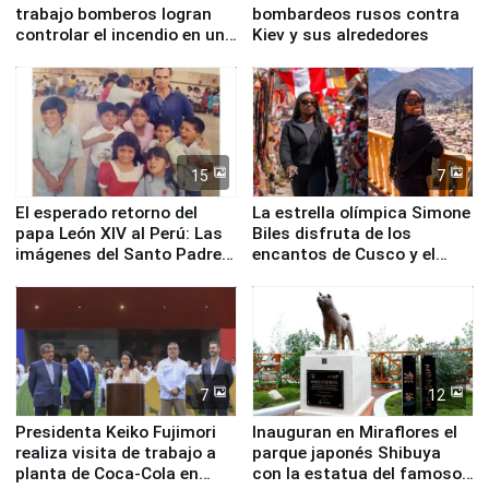
trabajo bomberos logran
bombardeos rusos contra
controlar el incendio en una
Kiev y sus alrededores
planta química de Santiago
de Chile
15
7
El esperado retorno del
La estrella olímpica Simone
papa León XIV al Perú: Las
Biles disfruta de los
imágenes del Santo Padre
encantos de Cusco y el
en su labor pastoral en
Valle Sagrado
nuestro país
7
12
Presidenta Keiko Fujimori
Inauguran en Miraflores el
realiza visita de trabajo a
parque japonés Shibuya
planta de Coca-Cola en
con la estatua del famoso