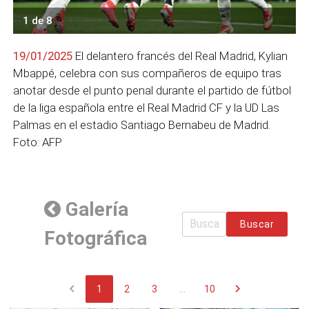
1 de 8
19/01/2025
El delantero francés del Real Madrid, Kylian
Mbappé, celebra con sus compañeros de equipo tras
anotar desde el punto penal durante el partido de fútbol
de la liga española entre el Real Madrid CF y la UD Las
Palmas en el estadio Santiago Bernabeu de Madrid.
Foto: AFP
Galería
Buscar
Fotográfica
chevron_left
chevron_right
1
2
3
...
10