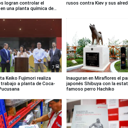
 logran controlar el
rusos contra Kiev y sus alre
 en una planta química de
 de Chile
7
ta Keiko Fujimori realiza
Inauguran en Miraflores el p
e trabajo a planta de Coca-
japonés Shibuya con la estat
 Pucusana
famoso perro Hachiko