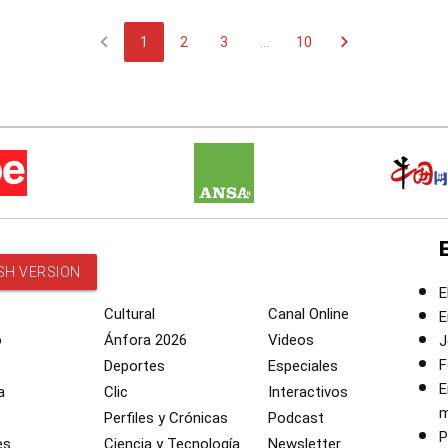
chevron_left
chevron_right
1
2
3
...
10
SH VERSION
E
Cultural
Canal Online
E
o
Ánfora 2026
Videos
J
F
Deportes
Especiales
E
a
Clic
Interactivos
m
Perfiles y Crónicas
Podcast
P
es
Ciencia y Tecnología
Newsletter