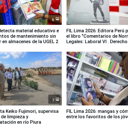
6
etecta material educativo e
FIL Lima 2026: Editora Perú 
ntos de mantenimiento sin
el libro "Comentarios de No
ir en almacenes de la UGEL 2
Legales: Laboral Vl . Derecho
Colectivo"
7
ta Keiko Fujimori, supervisa
FIL Lima 2026: mangas y có
 de limpieza y
entre los favoritos de los jó
tación en río Piura