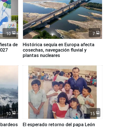
10
7
fiesta de
Histórica sequía en Europa afecta
2027
cosechas, navegación fluvial y
plantas nucleares
10
15
mbardeos
El esperado retorno del papa León