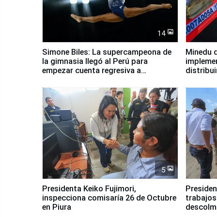
14
Simone Biles: La supercampeona de
Minedu d
la gimnasia llegó al Perú para
impleme
empezar cuenta regresiva a
distribu
Panamericanos Lima 2027
5
Presidenta Keiko Fujimori,
Presiden
inspecciona comisaría 26 de Octubre
trabajos
en Piura
descolma