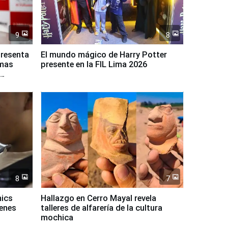
9
8
presenta
El mundo mágico de Harry Potter
rmas
presente en la FIL Lima 2026
8
7
mics
Hallazgo en Cerro Mayal revela
venes
talleres de alfarería de la cultura
mochica