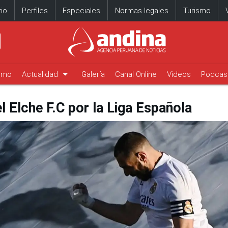
io
Perfiles
Especiales
Normas legales
Turismo
arrow_drop_down
timo
Actualidad
Galería
Canal Online
Videos
Podcas
l Elche F.C por la Liga Española