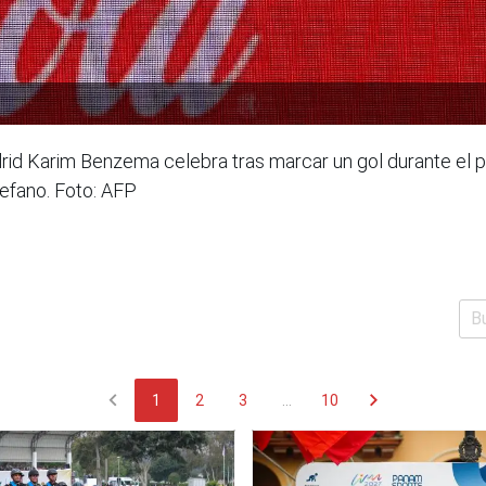
rid Karim Benzema celebra tras marcar un gol durante el par
tefano. Foto: AFP
chevron_left
chevron_right
1
2
3
...
10