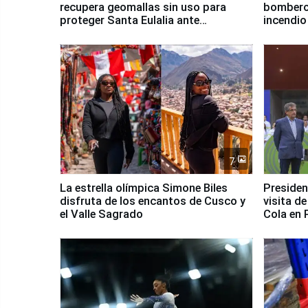
recupera geomallas sin uso para
bomberos
proteger Santa Eulalia ante
incendio
Fenómeno El Niño
Santiago
7
La estrella olímpica Simone Biles
Presiden
disfruta de los encantos de Cusco y
visita d
el Valle Sagrado
Cola en