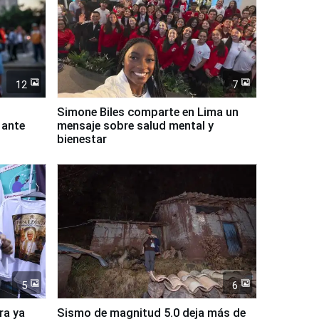
12
7
Simone Biles comparte en Lima un
 ante
mensaje sobre salud mental y
bienestar
5
6
ra ya
Sismo de magnitud 5.0 deja más de