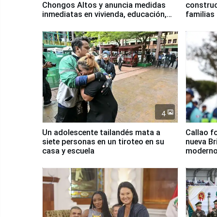
Chongos Altos y anuncia medidas
construc
inmediatas en vivienda, educación,
familias
salud y empleo
Junín
4
Un adolescente tailandés mata a
Callao f
siete personas en un tiroteo en su
nueva Br
casa y escuela
moderno
Serenaz