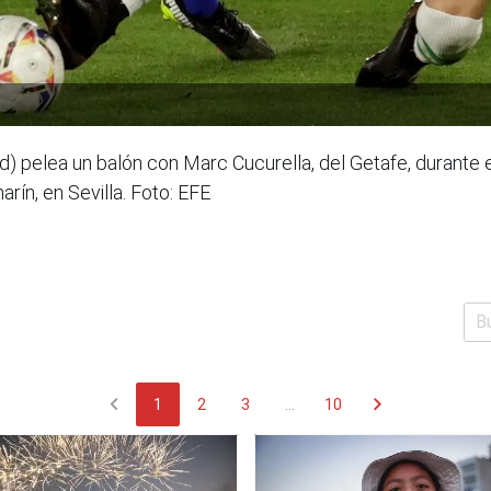
d) pelea un balón con Marc Cucurella, del Getafe, durante e
rín, en Sevilla. Foto: EFE
chevron_left
chevron_right
1
2
3
...
10