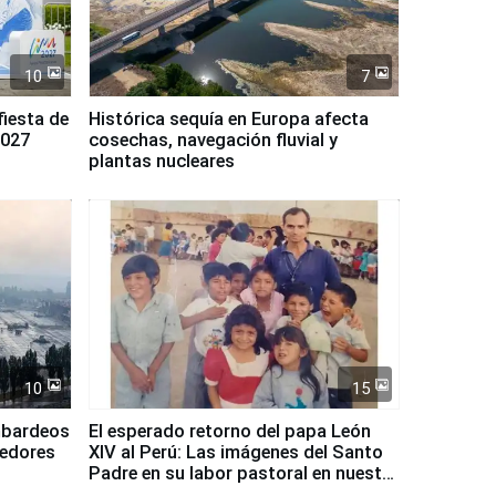
10
7
fiesta de
Histórica sequía en Europa afecta
2027
cosechas, navegación fluvial y
plantas nucleares
10
15
mbardeos
El esperado retorno del papa León
dedores
XIV al Perú: Las imágenes del Santo
Padre en su labor pastoral en nuestro
país