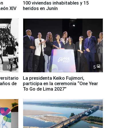
on
100 viviendas inhabitables y 15
León XIV
heridos en Junín
10
5
ersitario
La presidenta Keiko Fujimori,
 años de
participa en la ceremonia “One Year
To Go de Lima 2027”