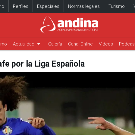
io
Perfiles
Especiales
Normas legales
Turismo
arrow_drop_down
timo
Actualidad
Galería
Canal Online
Videos
Podcas
afe por la Liga Española