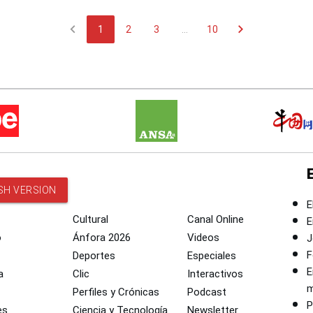
chevron_left
chevron_right
1
2
3
...
10
SH VERSION
E
Cultural
Canal Online
E
o
Ánfora 2026
Videos
J
F
Deportes
Especiales
E
a
Clic
Interactivos
m
Perfiles y Crónicas
Podcast
P
es
Ciencia y Tecnología
Newsletter