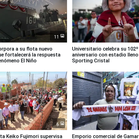
11
orpora a su flota nuevo
Universitario celebra su 102º
e fortalecerá la respuesta
aniversario con estadio lleno
fenómeno El Niño
Sporting Cristal
6
ta Keiko Fujimori supervisa
Emporio comercial de Gamar