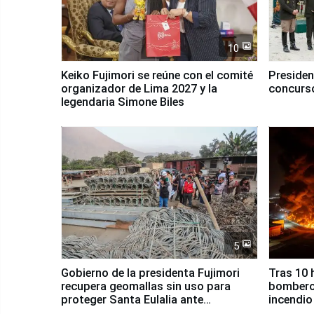
10
Keiko Fujimori se reúne con el comité
Presiden
organizador de Lima 2027 y la
concurso
legendaria Simone Biles
5
Gobierno de la presidenta Fujimori
Tras 10 
recupera geomallas sin uso para
bomberos
proteger Santa Eulalia ante
incendio
Fenómeno El Niño
Santiago