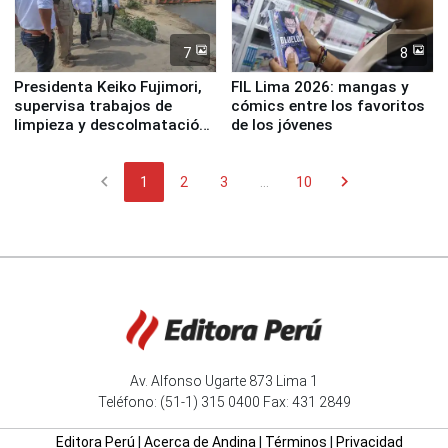
7
8
Presidenta Keiko Fujimori,
FIL Lima 2026: mangas y
supervisa trabajos de
cómics entre los favoritos
limpieza y descolmatación
de los jóvenes
en río Piura
chevron_left
chevron_right
1
2
3
...
10
Av. Alfonso Ugarte 873 Lima 1
Teléfono: (51-1) 315 0400 Fax: 431 2849
Editora Perú
|
Acerca de Andina
|
Términos
|
Privacidad