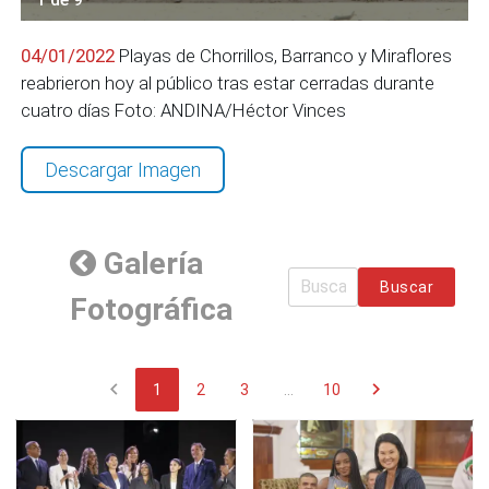
04/01/2022
Playas de Chorrillos, Barranco y Miraflores
reabrieron hoy al público tras estar cerradas durante
cuatro días Foto: ANDINA/Héctor Vinces
Descargar Imagen
Galería
Buscar
Fotográfica
chevron_left
chevron_right
1
2
3
...
10