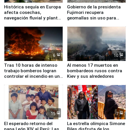
Histórica sequía en Europa
Gobierno de la presidenta
afecta cosechas,
Fujimori recupera
navegación fluvial y plantas
geomallas sin uso para
nucleares
proteger Santa Eulalia ante
Fenómeno El Niño
6
10
Tras 10 horas de intenso
Al menos 17 muertos en
trabajo bomberos logran
bombardeos rusos contra
controlar el incendio en una
Kiev y sus alrededores
planta química de Santiago
de Chile
15
7
El esperado retorno del
La estrella olímpica Simone
papa León XIV al Perú: Las
Biles disfruta de los