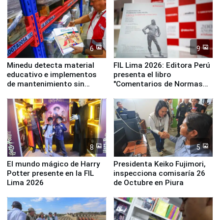
Panamericanos Lima 2027
6
9
Minedu detecta material
FIL Lima 2026: Editora Perú
educativo e implementos
presenta el libro
de mantenimiento sin
"Comentarios de Normas
distribuir en almacenes de
Legales: Laboral Vl .
la UGEL 2
Derecho Colectivo"
8
5
El mundo mágico de Harry
Presidenta Keiko Fujimori,
Potter presente en la FIL
inspecciona comisaría 26
Lima 2026
de Octubre en Piura