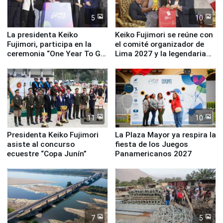
5
10
La presidenta Keiko
Keiko Fujimori se reúne con
Fujimori, participa en la
el comité organizador de
ceremonia “One Year To Go
Lima 2027 y la legendaria
de Lima 2027”
Simone Biles
11
10
Presidenta Keiko Fujimori
La Plaza Mayor ya respira la
asiste al concurso
fiesta de los Juegos
ecuestre “Copa Junín”
Panamericanos 2027
7
5