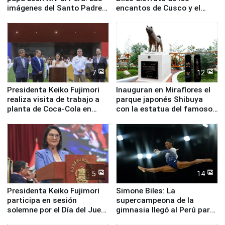
imágenes del Santo Padre
encantos de Cusco y el
en su labor pastoral en
Valle Sagrado
nuestro país
7
12
Presidenta Keiko Fujimori
Inauguran en Miraflores el
realiza visita de trabajo a
parque japonés Shibuya
planta de Coca-Cola en
con la estatua del famoso
Pucusana
perro Hachiko
5
14
Presidenta Keiko Fujimori
Simone Biles: La
participa en sesión
supercampeona de la
solemne por el Día del Juez
gimnasia llegó al Perú para
y la Jueza
empezar cuenta regresiva a