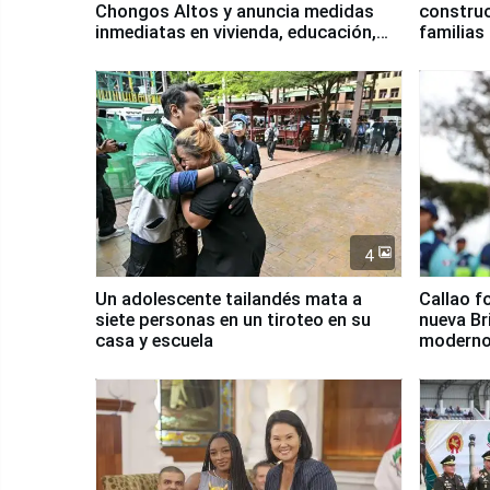
Chongos Altos y anuncia medidas
construc
inmediatas en vivienda, educación,
familias
salud y empleo
Junín
4
Un adolescente tailandés mata a
Callao f
siete personas en un tiroteo en su
nueva Br
casa y escuela
moderno
Serenaz