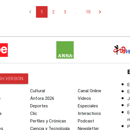
chevron_left
chevron_right
1
2
3
...
10
SH VERSION
E
Cultural
Canal Online
E
o
Ánfora 2026
Videos
J
F
Deportes
Especiales
E
a
Clic
Interactivos
m
Perfiles y Crónicas
Podcast
P
es
Ciencia y Tecnología
Newsletter