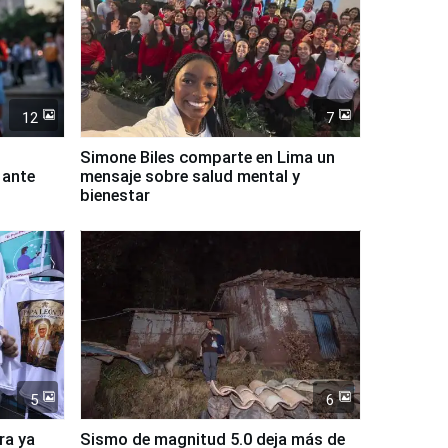
12
7
Simone Biles comparte en Lima un
 ante
mensaje sobre salud mental y
bienestar
5
6
ra ya
Sismo de magnitud 5.0 deja más de