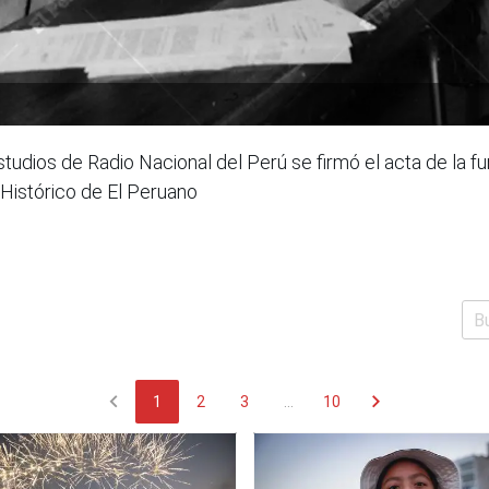
studios de Radio Nacional del Perú se firmó el acta de la 
 Histórico de El Peruano
chevron_left
chevron_right
1
2
3
...
10