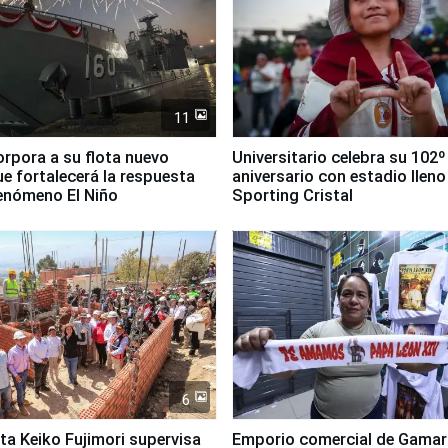
11
orpora a su flota nuevo
Universitario celebra su 102º
e fortalecerá la respuesta
aniversario con estadio lleno
fenómeno El Niño
Sporting Cristal
6
ta Keiko Fujimori supervisa
Emporio comercial de Gamar