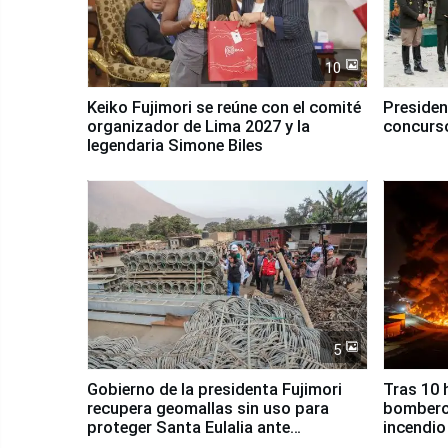
10
Keiko Fujimori se reúne con el comité
Presiden
organizador de Lima 2027 y la
concurso
legendaria Simone Biles
5
Gobierno de la presidenta Fujimori
Tras 10 
recupera geomallas sin uso para
bomberos
proteger Santa Eulalia ante
incendio
Fenómeno El Niño
Santiago