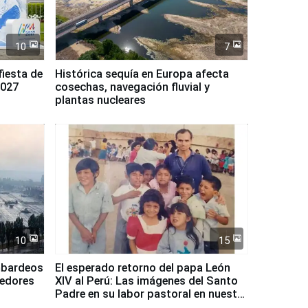
10
7
fiesta de
Histórica sequía en Europa afecta
2027
cosechas, navegación fluvial y
plantas nucleares
10
15
mbardeos
El esperado retorno del papa León
dedores
XIV al Perú: Las imágenes del Santo
Padre en su labor pastoral en nuestro
país