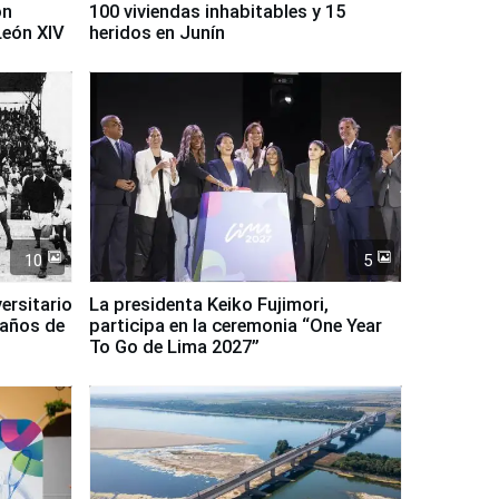
on
100 viviendas inhabitables y 15
León XIV
heridos en Junín
10
5
ersitario
La presidenta Keiko Fujimori,
 años de
participa en la ceremonia “One Year
To Go de Lima 2027”